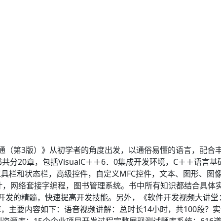
到精通（第3版）》从初学者的角度出发，以通俗易懂的语言，配合丰
共分20章，包括VisualC＋＋6．0集成开发环境，C＋＋语
具栏和状态栏，高级控件，自定义MFC控件，文本、图形、图
计，网络套接字编程，图书管理系统。书中所有知识都结合具体
程序开发的精髓，快速提高开发技能。另外，《软件开发视频大讲堂：V
，主要内容如下：语音视频讲解：总时长14小时，共100段？实
资源库：15个企业项目开发过程完整展现测试题库系统：616