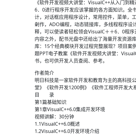
《软件开发视频大讲堂：VisualC++从入门
6．0进行程序开发应该掌握的各方面知识。全书
计，对话框应用程序设计，常用控件，菜单，工
劋作，ADO编程，动态链接库，多线程程序设
释，可以使读者轻松领会VisualC＋＋6．0
内容之外，配书光盘中还给出了海量开发资源库
库：15个经典模块开发过程完整展现？项目案例
题PPT电子教案《软件开发视频大讲堂：Vis
书，也可供开发人员查阅、参考。
作者简介
明日科技是一家软件开发和教育为主的高科技
堂》《软件开发1200例》《软件工程师开发大
目 录
第1篇基础知识
第1章VisualC++6.0集成开发环境
视频讲解：30分钟
1.1VisualC++6.0概述
1.2VisualC++6.0开发环境介绍