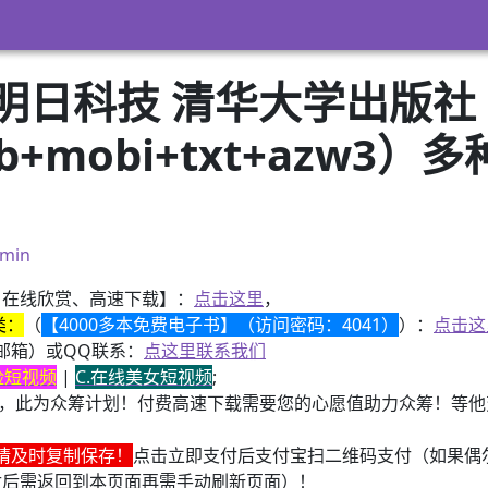
通明日科技 清华大学出版
pub+mobi+txt+azw
）
min
、在线欣赏、高速下载】：
点击这里
，
类：
（
【4000多本免费电子书】（访问密码：4041）
）：
点击这
邮箱）或QQ联系：
点这里联系我们
换脸短视频
|
C.在线美女短视频
;
，此为众筹计划！付费高速下载需要您的心愿值助力众筹！等他变
请及时复制保存！
点击立即支付后支付宝扫二维码支付（如果偶
付后需返回到本页面再需手动刷新页面）！
子书籍《动力电池管理系统核心算法》众筹一次！