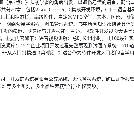
到精通（第3版）》从初学者的角度出发，以通俗易懂的语言，配合丰
共分20章，包括VisualC＋＋6．0集成开发环境，C＋＋语
具栏和状态栏，高级控件，自定义MFC控件，文本、图形、图
计，网络套接字编程，图书管理系统。书中所有知识都结合具体
程序开发的精髓，快速提高开发技能。另外，《软件开发视频大讲堂：V
，主要内容如下：语音视频讲解：总时长14小时，共100段？实
资源库：15个企业项目开发过程完整展现测试题库系统：616
ualC++从入门到精通（第3版）》适合作为软件开发入门者的自
公司，开发的系统有长春公交系统、天气预报系统，矿山瓦斯报
系》等多个系列，多个品种荣获“全行业书”奖项。