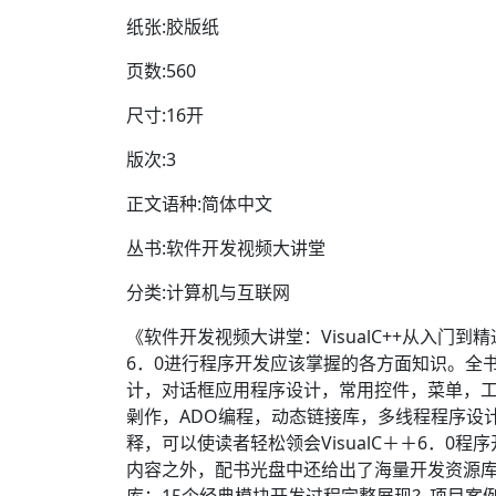
纸张:胶版纸
页数:560
尺寸:16开
版次:3
正文语种:简体中文
丛书:软件开发视频大讲堂
分类:计算机与互联网
《软件开发视频大讲堂：VisualC++从入门
6．0进行程序开发应该掌握的各方面知识。全书
计，对话框应用程序设计，常用控件，菜单，工
劋作，ADO编程，动态链接库，多线程程序设
释，可以使读者轻松领会VisualC＋＋6．0
内容之外，配书光盘中还给出了海量开发资源库
库：15个经典模块开发过程完整展现？项目案例