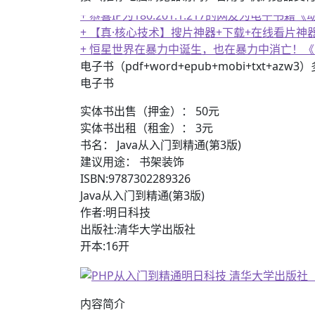
+ 【真·核心技术】搜片神器+下载+在线看片神
+ 恒星世界在暴力中诞生，也在暴力中消亡！
+ 恭喜IP为180.201.1.217的网友为电
电子书（pdf+word+epub+mobi+txt+azw
电子书
实体书出售（押金）： 50元
实体书出租（租金）： 3元
书名： Java从入门到精通(第3版)
建议用途： 书架装饰
ISBN:9787302289326
Java从入门到精通(第3版)
作者:明日科技
出版社:清华大学出版社
开本:16开
内容简介