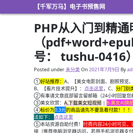
Skip to content
【千军万马】电子书预售网
PHP从入门到精
（pdf+word+e
号： tushu-0416
2021年3月8日
Posted under
未分类
On
2021年7月9日
By
ad
①
好站推荐：
A、【美女电影封面、剧照预览
B、【看片技术提升】：
点击这里
，C、
分门别
②有事请文章底部留言留邮箱（24小时回复您
③美女欣赏：
A.下载美女短视频
|
B.美女AI
④
标价为
0.3元
的商品请先不要急着付款！！！
法如下：
点击这里
⑤本站资源自助付费！
付费内容24小时可见，
接（推荐电脑浏览器访问，若用手机浏览器支
+ 恭喜IP为180.201.1.217的网友为电