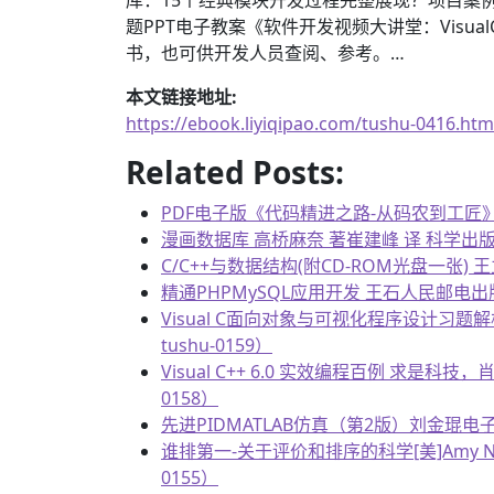
题PPT电子教案《软件开发视频大讲堂：Vis
书，也可供开发人员查阅、参考。…
本文链接地址:
https://ebook.liyiqipao.com/tushu-0416.htm
Related Posts:
PDF电子版《代码精进之路-从码农到工匠》
漫画数据库 高桥麻奈 著崔建峰 译 科学出版社（电
C/C++与数据结构(附CD-ROM光盘一张) 王立
精通PHPMySQL应用开发 王石人民邮电出版社（
Visual C面向对象与可视化程序设计习题解
tushu-0159）
Visual C++ 6.0 实效编程百例 求是科技
0158）
先进PIDMATLAB仿真（第2版）刘金琨电子工业
谁排第一-关于评价和排序的科学[美]Amy N.、
0155）