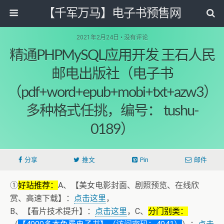
【千军万马】电子书预售网
2021年2月24日 • 没有评论
精通PHPMySQL应用开发 王石人民
邮电出版社（电子书
（pdf+word+epub+mobi+txt+azw3）
多种格式任挑，编号： tushu-
0189）
分享
推文
Pin
邮件
①
好站推荐：
A、【美女电影封面、剧照预览、在线欣
赏、高速下载】：
点击这里
，
B、【看片技术提升】：
点击这里
，C、
分门别类：