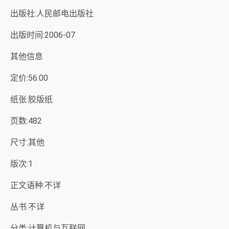
出版社:人民邮电出版社
出版时间:2006-07
其他信息
定价:56.00
纸张:胶版纸
页数:482
尺寸:其他
版次:1
正文语种:不详
丛书:不详
分类:计算机与互联网