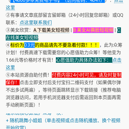
（
【4000多本免费电子书】（访问密码：4041）
）：
点击
这里
②有事请文章底部留言留邮箱（24小时回复您邮箱）或QQ
联系：
点这里联系我们
③美女欣赏：
A.下载美女短视频
|
B.美女AI换脸短视频
|
C.
在线美女短视频
;
④
标价为
0.3元
的商品请先不要急着付款！！！
，此为众筹
计划！付费高速下载需要您的心愿值助力众筹！等他变为
1.66元等价格时才有货！
心愿值助力具体办法如下：
点击
这里
⑤本站资源自助付费！
付费内容24小时可见，请及时复制
保存！
+ AV女神文化课！近400位AV女优明星故事简介
点击立即支付后支付宝扫二维码支付（如果偶尔弹
不出多试两遍），等待页面跳转显示下载链接（推荐电脑
+ 恭喜IP为180.201.1.217的网友为电子书籍《动力电池管
浏览器访问，若用手机浏览器支付后需返回到本页面再需
理系统核心算法》众筹一次！
手动刷新页面）！
+ 随机跳舞小姐姐（单击视频或点击随机播放、换个视频
开始欣赏）
+ 恭喜IP为180.201.1.217的网友为电子书籍《动力电池管
理系统核心算法》众筹一次！