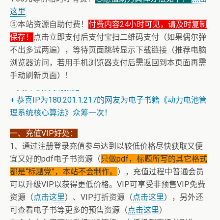
这里
⑤本站资源自助付费！
付费内容24小时可见，请及时复制
保存！
点击立即支付后支付宝扫二维码支付（如果偶尔弹
不出多试两遍），等待页面跳转显示下载链接（推荐电脑
浏览器访问，若用手机浏览器支付后需返回到本页面再需
手动刷新页面）！
+ 美女电影高清预览
+ 恭喜IP为180.201.1.217的网友为电子书籍《动力电池管
理系统核心算法》众筹一次！
一、充值VIP好处：
1、通过注册登录充值参与达到以较低价格尽快获取又便
宜又好的pdf电子书资源（
只做pdf，标题所写的其它格式
都是“标题党”，本站不会制作。
），充值过程中普通会员
可以升级VIP以获得更低价格。VIP可享受非预售VIP免费
资源（
点击这里
）、VIP打折资源（
点击这里
），另外还
可查看电子书等更多的预售资源（
点击这里
）