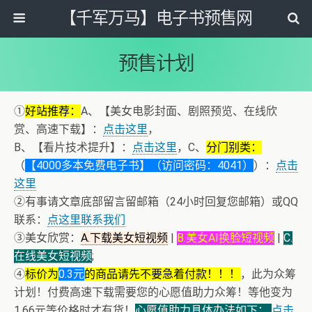
【千军万马】电子书预售网
预售计划
①
好站推荐：
A、【美女电影封面、剧照预览、在线欣
赏、高速下载】：
点击这里
，
B、【看片技术提升】：
点击这里
，C、
分门别类：
（
【4000多本免费电子书】（访问密码：4041）
）：
点击
这里
②有事请文章底部留言留邮箱（24小时回复您邮箱）或QQ
联系：
点这里联系我们
③美女欣赏：
A.下载美女短视频
|
B.美女AI换脸短视频
|
C.
在线美女短视频
;
④
标价为
0.3元
的商品请先不要急着付款！！！
，此为众筹
计划！付费高速下载需要您的心愿值助力众筹！等他变为
1.66元等价格时才有货！
心愿值助力具体办法如下：
点击