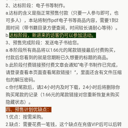
2、达标阶段：电子书等制作。
a.达标的含义是指正常预售付款（只要一人参与即可，也
可多人），本站将制作pdf电子书等商品内容，需要1到2
周时间（带书籍目录方便查阅，时间较长请耐心等待）。
b.
达标阶段，新进来的访客仍可以参加活动。
3、预售完成阶段：发送电子书给您。
a.本阶段所有商品将以1.66元的尾款链接最后付费购买，
付款后您看到的就是您期盼已久想要的标题的商品。
b.此阶段付费链接预付费文章会通知“电子书制作已完成，
请登录查看本页面查看尾款链接！”，里面还含有文件压缩
包的解压密码。
c.你付尾款后，请24小时内及时下载，24小时后将删除你
购买尾款的记录（1.66元的尾款链接对您重新恢复未购买
隐藏状态）。
四、预售计划优缺点：
1.优点：按需采购。
2.缺点：需要花费一笔钱，这个缺点在充值VIP后可以后转