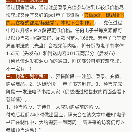
通过预售活动，通过注册登录充值参与达到以较低价格尽
快获取又便宜又好的pdf电子书资源（
只做pdf，标题所写
的其它格式都是“标题党”，本站不会制作。
），充值过程
中可以升级VIP以获得更低价格。任何电子书等资源都可
以以预售款+尾款获得，尾款固定为1.66元。若电子书等资
源含附送的（光盘）音视频等内容，将分拆为电子书本体
1.65元（先发布）和附送内容0.01元两部分（后发布）
（留意资源发布源页面的通知，附送部分可能较难获取，
不一定有！）
三、预售计划流程：
1、预售阶段——注册、登录、充值、
购买商品。2、达标阶段——电子书等制作。3、预售完成
阶段——发送电子书给大家（仍然通过预售款的页面查看下
载详情）。
1、预售阶段：等待任一人成功购买前的阶段。
付款后我们24小时做出回应，隔天会在该文章中通知“电子
书正在制作中，大约需要一到两周……新进来的访客仍可以
参加预售活动！”