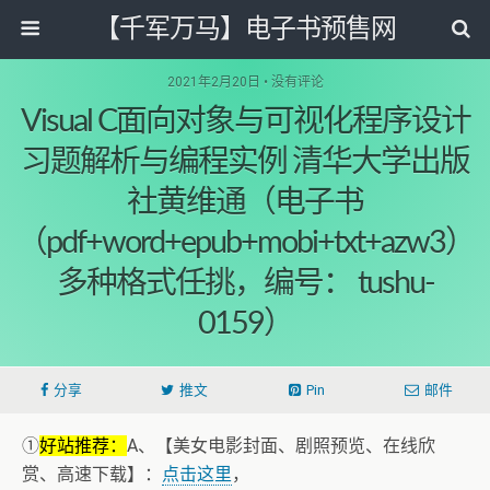
【千军万马】电子书预售网
2021年2月20日 • 没有评论
Visual C面向对象与可视化程序设计
习题解析与编程实例 清华大学出版
社黄维通（电子书
（pdf+word+epub+mobi+txt+azw3）
多种格式任挑，编号： tushu-
0159）
分享
推文
Pin
邮件
①
好站推荐：
A、【美女电影封面、剧照预览、在线欣
赏、高速下载】：
点击这里
，