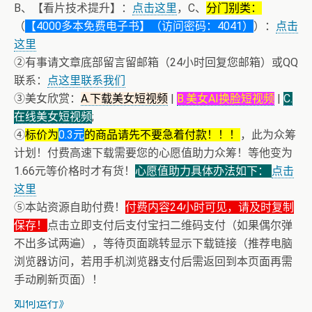
B、【看片技术提升】：
点击这里
，C、
分门别类：
（
【4000多本免费电子书】（访问密码：4041）
）：
点击
这里
②有事请文章底部留言留邮箱（24小时回复您邮箱）或QQ
联系：
点这里联系我们
③美女欣赏：
A.下载美女短视频
|
B.美女AI换脸短视频
|
C.
在线美女短视频
;
④
标价为
0.3元
的商品请先不要急着付款！！！
，此为众筹
计划！付费高速下载需要您的心愿值助力众筹！等他变为
1.66元等价格时才有货！
心愿值助力具体办法如下：
点击
这里
⑤本站资源自助付费！
付费内容24小时可见，请及时复制
保存！
点击立即支付后支付宝扫二维码支付（如果偶尔弹
不出多试两遍），等待页面跳转显示下载链接（推荐电脑
浏览器访问，若用手机浏览器支付后需返回到本页面再需
+ 【真·核心技术】搜片神器+下载+在线看片神器
手动刷新页面）！
+ 恒星世界在暴力中诞生，也在暴力中消亡！《了解宇宙
如何运行》