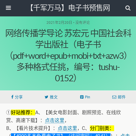
【千军万马】电子书预售网
2021年2月20日 • 没有评论
网络传播学导论 苏宏元 中国社会科
学出版社（电子书
（pdf+word+epub+mobi+txt+azw3）
多种格式任挑，编号：tushu-
0152）
分享
推文
Pin
邮件
①
好站推荐：
A、【美女电影封面、剧照预览、在线欣
赏、高速下载】：
点击这里
，
B、【看片技术提升】：
点击这里
，C、
分门别类：