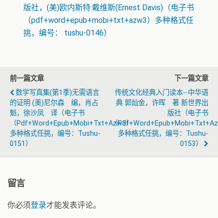
版社，(美)欧内斯特·戴维斯(Ernest Davis)（电子书
（pdf+word+epub+mobi+txt+azw3）多种格式任
挑，编号： tushu-0146）
前一篇文章
下一篇文章
数学写真集(第1季)无需语言
传统文化经典入门读本--中华语
的证明 (美)尼尔森 编，肖占
典 郭灿金，许晖 著 新世界出
魁，徐沙凤 译（电子书
版社（电子书
（pdf+word+epub+mobi+txt+azw3）
（pdf+word+epub+mobi+txt+a
多种格式任挑，编号：tushu-
多种格式任挑，编号：tushu-
0151）
0153）
留言
你必须
登录
才能发表评论。