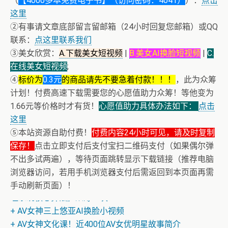
（
【4000多本免费电子书】（访问密码：4041）
）：
点击
这里
②有事请文章底部留言留邮箱（24小时回复您邮箱）或QQ
联系：
点这里联系我们
③美女欣赏：
A.下载美女短视频
|
B.美女AI换脸短视频
|
C.
在线美女短视频
;
④
标价为
0.3元
的商品请先不要急着付款！！！
，此为众筹
计划！付费高速下载需要您的心愿值助力众筹！等他变为
1.66元等价格时才有货！
心愿值助力具体办法如下：
点击
这里
⑤本站资源自助付费！
付费内容24小时可见，请及时复制
保存！
点击立即支付后支付宝扫二维码支付（如果偶尔弹
+ 恒星世界在暴力中诞生，也在暴力中消亡！《了解宇宙
不出多试两遍），等待页面跳转显示下载链接（推荐电脑
如何运行》
浏览器访问，若用手机浏览器支付后需返回到本页面再需
+ 恭喜IP为180.201.1.217的网友为电子书籍《动力电池管
手动刷新页面）！
理系统核心算法》众筹一次！
+ AV女神三上悠亚AI换脸小视频
+ AV女神文化课！近400位AV女优明星故事简介