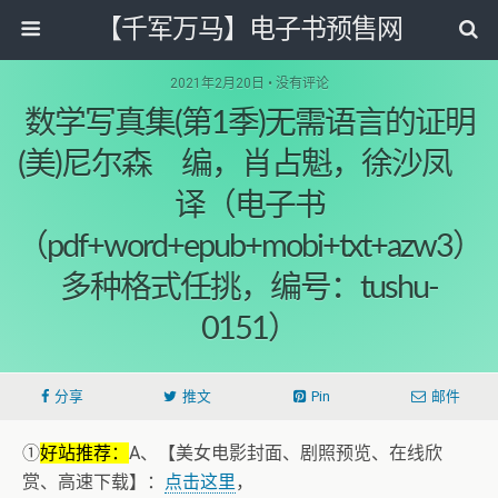
【千军万马】电子书预售网
2021年2月20日 • 没有评论
数学写真集(第1季)无需语言的证明
(美)尼尔森 编，肖占魁，徐沙凤
译（电子书
（pdf+word+epub+mobi+txt+azw3）
多种格式任挑，编号：tushu-
0151）
分享
推文
Pin
邮件
①
好站推荐：
A、【美女电影封面、剧照预览、在线欣
赏、高速下载】：
点击这里
，