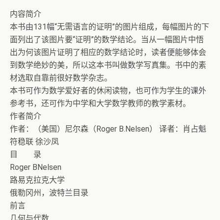
内容简介
本书由131幅“无需语言的证明”的图片组成，每幅图片的下
面列出了该图片要“证明”的数学结论。当从一幅图片中悟
出为何该图片证明了相应的数学结论时，读者便能够体会
到数学绝妙的美，所以这本书叫做数学写真集。书中的素
材选取自靠前很好数学杂志。
本书可作为数学爱好者的休闲读物，也可作为学生的课外
参考书，还可作为中学和大学数学教师的教学素材。
作者简介
作者：（美国）尼尔森（Roger B.Nelsen） 译者：肖占魁
符稳联 徐沙凤
目 录
Roger BNelsen
路易克拉克大学
俄勒冈州，波特兰目录
前言
几何与代数