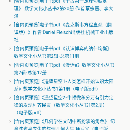
[含内页预览]电子书pdf《千古第一定理勾股定
理》 数学文化小丛书2第20册 作者:蔡宗熹、李大
潜
[含内页预览]电子书pdf《麦克斯韦方程直观（翻
译版）》作者:Daniel Fleisch出版社:机械工业出版
社
[含内页预览]电子书pdf《认识博弈的纳什均衡》
数学文化小丛书第2辑-总第11册
[含内页预览]电子书pdf《漫话e》数学文化小丛书
第2辑-总第12册
[含内页预览]《遥望星空1-人类怎样开始认识太阳
系》数学文化小丛书1第1册（电子版pdf）
[含内页预览]《遥望星空2-牛顿微积分万有引力定
律的发现》齐民友（数学文化小丛书1第2册）
（电子版pdf）
[含内页预览]《几何学在文明中所扮演的角色》 纪
念陈省身先生的辉煌几何人生 项武义（电子版