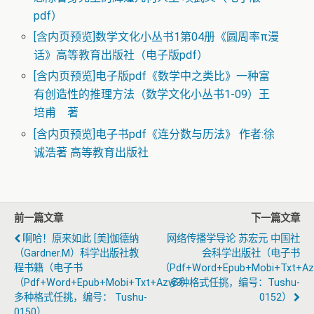
pdf）
[含内页预览]数学文化小丛书1第04册《圆周率π漫
话》高等教育出版社（电子版pdf）
[含内页预览]电子版pdf《数学中之类比》一种富
有创造性的推理方法（数学文化小丛书1-09）王
培甫 著
[含内页预览]电子书pdf《连分数与历法》 作者:徐
诚浩著 高等教育出版社
前一篇文章
下一篇文章
啊哈！原来如此 [美]伽德纳
网络传播学导论 苏宏元 中国社
（Gardner.M）科学出版社教
会科学出版社（电子书
程书籍（电子书
（pdf+word+epub+mobi+txt+a
（pdf+word+epub+mobi+txt+azw3）
多种格式任挑，编号：tushu-
多种格式任挑，编号： Tushu-
0152）
0150）