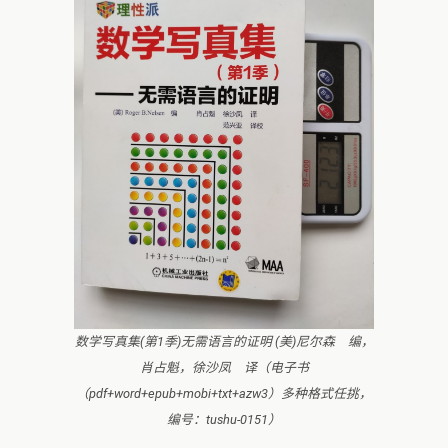
数学写真集(第1季)无需语言的证明 (美)尼尔森 编，
肖占魁，徐沙凤 译（电子书
（pdf+word+epub+mobi+txt+azw3）多种格式任挑，
编号：tushu-0151）