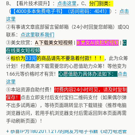
B、【看片技术提升】：
点击这里
，C、
分门别类：
（
【4000多本免费电子书】（访问密码：4041）
）：
点击
这里
②有事请文章底部留言留邮箱（24小时回复您邮箱）或QQ
联系：
点这里联系我们
③美女欣赏：
A.下载美女短视频
|
B.美女AI换脸短视频
|
C.
在线美女短视频
;
④
标价为
0.3元
的商品请先不要急着付款！！！
，此为众筹
计划！付费高速下载需要您的心愿值助力众筹！等他变为
1.66元等价格时才有货！
心愿值助力具体办法如下：
点击
这里
⑤本站资源自助付费！
付费内容24小时可见，请及时复制
保存！
点击立即支付后支付宝扫二维码支付（如果偶尔弹
不出多试两遍），等待页面跳转显示下载链接（推荐电脑
浏览器访问，若用手机浏览器支付后需返回到本页面再需
+ 随机跳舞小姐姐（单击视频或点击随机播放、换个视频
手动刷新页面）！
开始欣赏）
+ 恭喜IP为180.201.1.217的网友为电子书籍《动力电池管