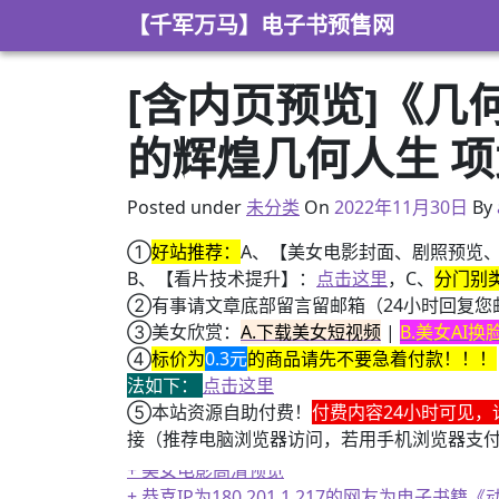
Skip to content
【千军万马】电子书预售网
[含内页预览]《
的辉煌几何人生 项
2022年7月3日
Posted under
未分类
On
2022年11月30日
By
①
好站推荐：
A、【美女电影封面、剧照预览
B、【看片技术提升】：
点击这里
，C、
分门别
②有事请文章底部留言留邮箱（24小时回复您
③美女欣赏：
A.下载美女短视频
|
B.美女AI
④
标价为
0.3元
的商品请先不要急着付款！！！
法如下：
点击这里
⑤本站资源自助付费！
付费内容24小时可见，
接（推荐电脑浏览器访问，若用手机浏览器支
+ 美女电影高清预览
+ 恭喜IP为180.201.1.217的网友为电
+ 13位up主齐聚B站跳极乐净土，谁的最有灵魂