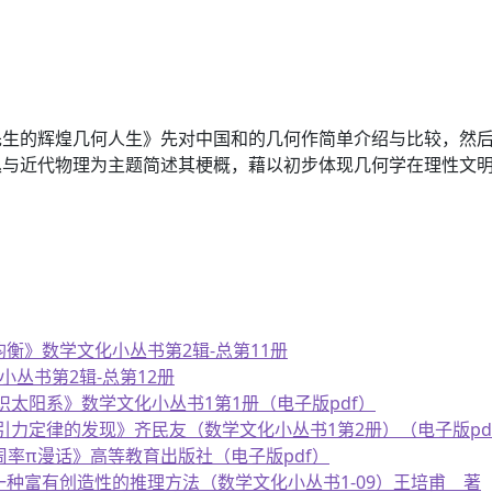
先生的辉煌几何人生》先对中国和的几何作简单介绍与比较，然
丛与近代物理为主题简述其梗概，藉以初步体现几何学在理性文
均衡》数学文化小丛书第2辑-总第11册
小丛书第2辑-总第12册
识太阳系》数学文化小丛书1第1册（电子版pdf）
有引力定律的发现》齐民友（数学文化小丛书1第2册）（电子版pd
周率π漫话》高等教育出版社（电子版pdf）
》一种富有创造性的推理方法（数学文化小丛书1-09）王培甫 著