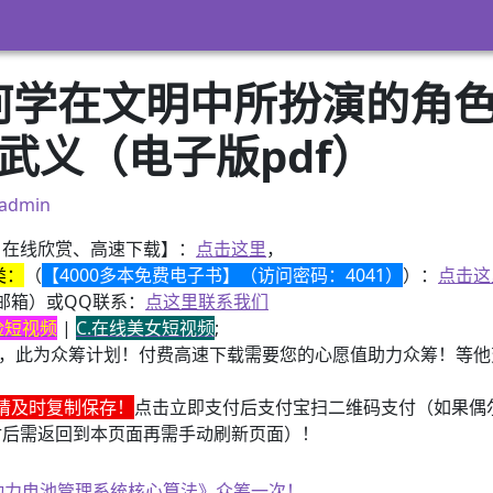
几何学在文明中所扮演的角色
武义（电子版pdf）
admin
、在线欣赏、高速下载】：
点击这里
，
类：
（
【4000多本免费电子书】（访问密码：4041）
）：
点击这
邮箱）或QQ联系：
点这里联系我们
换脸短视频
|
C.在线美女短视频
;
，此为众筹计划！付费高速下载需要您的心愿值助力众筹！等他变
请及时复制保存！
点击立即支付后支付宝扫二维码支付（如果偶
付后需返回到本页面再需手动刷新页面）！
子书籍《动力电池管理系统核心算法》众筹一次！