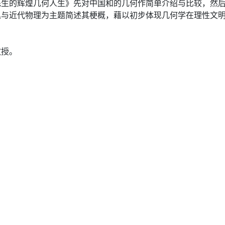
先生的辉煌几何人生》先对中国和的几何作简单介绍与比较，然
丛与近代物理为主题简述其梗概，藉以初步体现几何学在理性文
教授。