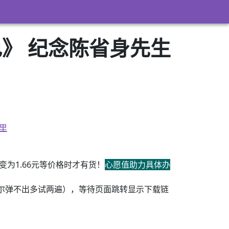
》 纪念陈省身先生
里
为1.66元等价格时才有货！
心愿值助力具体办
尔弹不出多试两遍），等待页面跳转显示下载链