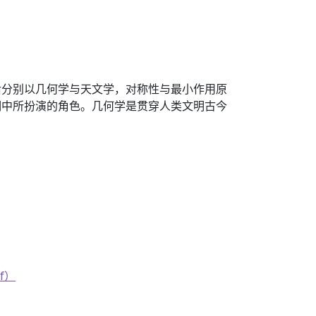
后分别以几何学与天文学，对称性与最小作用原
明中所扮演的角色。几何学是贯穿人类文明古今
f）