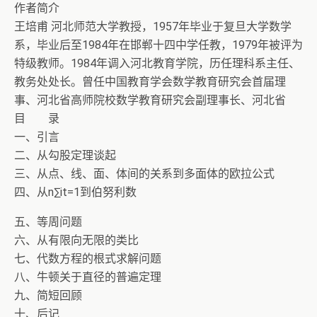
作者简介
王培甫 河北师范大学教授，1957年毕业于复旦大学数学
系，毕业后至1984年在邯郸十四中学任教，1979年被评为
特级教师。1984年调入河北教育学院，历任理科系主任、
教务处处长。曾任中国教育学会数学教育研究会首届理
事、河北省高师院校数学教育研究会副理事长、河北省
目 录
一、引言
二、从勾股定理谈起
三、从点、线、面、体间的关系到多面体的欧拉公式
四、从n∑it=1到伯努利数
五、等周问题
六、从有限向无限的类比
七、代数方程的根式求解问题
八、牛顿关于直径的普遍定理
九、简短回顾
十、后记