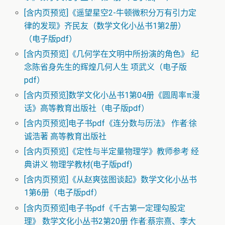
[含内页预览]《遥望星空2-牛顿微积分万有引力定
律的发现》齐民友（数学文化小丛书1第2册）
（电子版pdf）
[含内页预览]《几何学在文明中所扮演的角色》 纪
念陈省身先生的辉煌几何人生 项武义（电子版
pdf）
[含内页预览]数学文化小丛书1第04册《圆周率π漫
话》高等教育出版社（电子版pdf）
[含内页预览]电子书pdf《连分数与历法》 作者:徐
诚浩著 高等教育出版社
[含内页预览]《定性与半定量物理学》教师参考 经
典讲义 物理学教材(电子版pdf)
[含内页预览]《从赵爽弦图谈起》数学文化小丛书
1第6册（电子版pdf）
[含内页预览]电子书pdf《千古第一定理勾股定
理》 数学文化小丛书2第20册 作者:蔡宗熹、李大