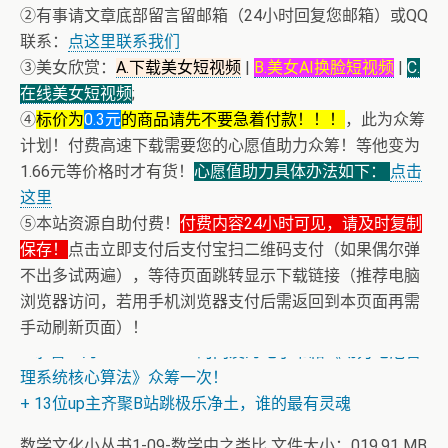
②有事请文章底部留言留邮箱（24小时回复您邮箱）或QQ
联系：
点这里联系我们
③美女欣赏：
A.下载美女短视频
|
B.美女AI换脸短视频
|
C.
在线美女短视频
;
④
标价为
0.3元
的商品请先不要急着付款！！！
，此为众筹
计划！付费高速下载需要您的心愿值助力众筹！等他变为
1.66元等价格时才有货！
心愿值助力具体办法如下：
点击
这里
⑤本站资源自助付费！
付费内容24小时可见，请及时复制
保存！
点击立即支付后支付宝扫二维码支付（如果偶尔弹
不出多试两遍），等待页面跳转显示下载链接（推荐电脑
浏览器访问，若用手机浏览器支付后需返回到本页面再需
+ 美女电影高清预览
手动刷新页面）！
+ 恭喜IP为180.201.1.217的网友为电子书籍《动力电池管
理系统核心算法》众筹一次！
+ 13位up主齐聚B站跳极乐净土，谁的最有灵魂
+ 恭喜IP为180.201.1.217的网友为电子书籍《动力电池管
理系统核心算法》众筹一次！
数学文化小丛书1-09-数学中之类比 文件大小：019.91 MB