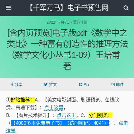
【千军万马】电子书预售网
2022年7月3日 • 没有评论
[含内页预览]电子版pdf《数学中之
类比》一种富有创造性的推理方法
（数学文化小丛书1-09）王培甫
著
分享
推文
Pin
邮件
①
好站推荐：
A、【美女电影封面、剧照预览、在线欣
赏、高速下载】：
点击这里
，
B、【看片技术提升】：
点击这里
，C、
分门别类：
（
【4000多本免费电子书】（访问密码：4041）
）：
点击
这里