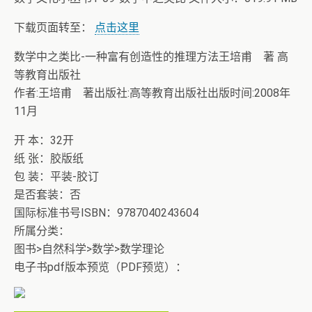
下载页面转至：
点击这里
数学中之类比-一种富有创造性的推理方法王培甫 著 高
等教育出版社
作者:王培甫 著出版社:高等教育出版社出版时间:2008年
11月
开 本：32开
纸 张：胶版纸
包 装：平装-胶订
是否套装：否
国际标准书号ISBN：9787040243604
所属分类：
图书>自然科学>数学>数学理论
电子书pdf版本预览（PDF预览）：