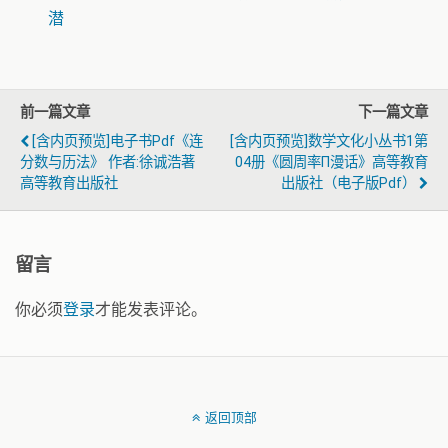
潜
前一篇文章
下一篇文章
[含内页预览]电子书pdf《连
[含内页预览]数学文化小丛书1第
分数与历法》 作者:徐诚浩著
04册《圆周率π漫话》高等教育
高等教育出版社
出版社（电子版pdf）
留言
你必须
登录
才能发表评论。
返回顶部