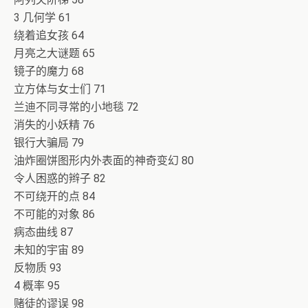
3 几何学 61
绕着追女孩 64
月亮之大谜题 65
镜子的魔力 68
立方体与女士们 71
兰迪不同寻常的小地毯 72
消失的小妖精 76
银行大骗局 79
油炸圈饼图形内外表面的神奇变幻 80
令人困惑的辫子 82
不可绕开的点 84
不可能的对象 86
病态曲线 87
未知的宇宙 89
反物质 93
4 概率 95
赌徒的谬误 98