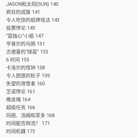
JASON和太阳(SUN) 140
疯狂的成簇 141
令人吃惊的纸牌戏法 143
投票悖论 145
“孤独心”小姐 147
亨普尔的乌鸦 151
古德曼的“绿蓝” 153
6 时间 155
卡洛尔的怪钟 158
令人困惑的轮子 159
失望的滑雪者 160
芝诺悖论 161
橡皮绳 164
超级任务 166
玛丽、汤姆和菲多 168
时间能否倒流？ 171
时间机器 173