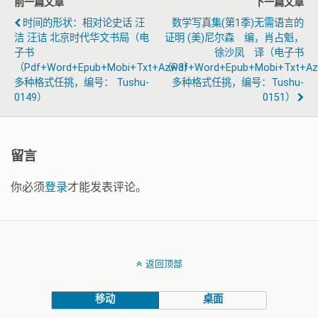
前一篇文章
下一篇文章
时间的形状：相对论史话 汪
数学写真集(第1季)无需语言的
洁 汪诘 北京时代华文书局（电
证明 (美)尼尔森 编，肖占魁，
子书
徐沙凤 译（电子书
（pdf+word+epub+mobi+txt+azw3）
（pdf+word+epub+mobi+txt+a
多种格式任挑，编号： Tushu-
多种格式任挑，编号：tushu-
0149）
0151）
留言
你必须
登录
才能发表评论。
返回顶部
移动
桌面