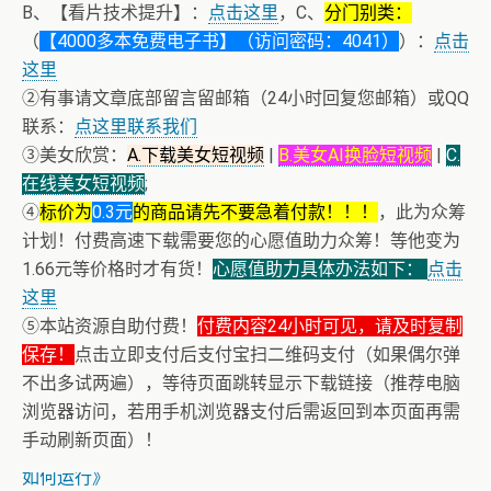
B、【看片技术提升】：
点击这里
，C、
分门别类：
（
【4000多本免费电子书】（访问密码：4041）
）：
点击
这里
②有事请文章底部留言留邮箱（24小时回复您邮箱）或QQ
联系：
点这里联系我们
③美女欣赏：
A.下载美女短视频
|
B.美女AI换脸短视频
|
C.
在线美女短视频
;
④
标价为
0.3元
的商品请先不要急着付款！！！
，此为众筹
计划！付费高速下载需要您的心愿值助力众筹！等他变为
1.66元等价格时才有货！
心愿值助力具体办法如下：
点击
这里
⑤本站资源自助付费！
付费内容24小时可见，请及时复制
保存！
点击立即支付后支付宝扫二维码支付（如果偶尔弹
不出多试两遍），等待页面跳转显示下载链接（推荐电脑
浏览器访问，若用手机浏览器支付后需返回到本页面再需
+ 【真·核心技术】搜片神器+下载+在线看片神器
手动刷新页面）！
+ 恒星世界在暴力中诞生，也在暴力中消亡！《了解宇宙
如何运行》