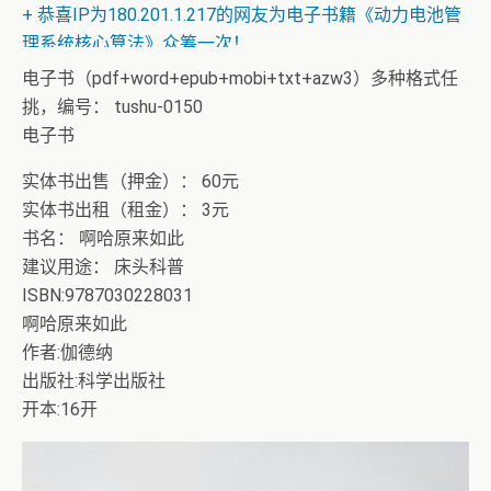
+ 恭喜IP为180.201.1.217的网友为电子书籍《动力电池管
理系统核心算法》众筹一次！
电子书（pdf+word+epub+mobi+txt+azw3）多种格式任
挑，编号： tushu-0150
电子书
实体书出售（押金）： 60元
实体书出租（租金）： 3元
书名： 啊哈原来如此
建议用途： 床头科普
ISBN:9787030228031
啊哈原来如此
作者:伽德纳
出版社:科学出版社
开本:16开