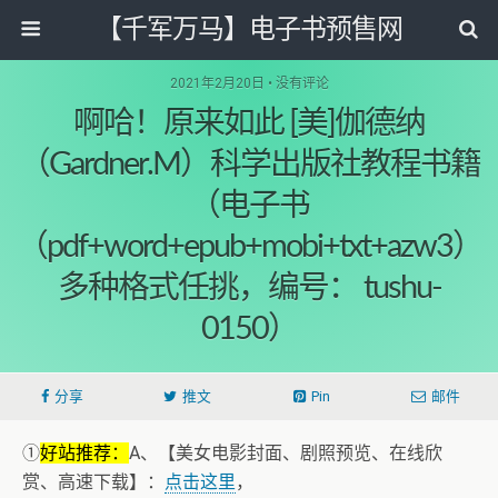
【千军万马】电子书预售网
2021年2月20日 • 没有评论
啊哈！原来如此 [美]伽德纳
（Gardner.M）科学出版社教程书籍
（电子书
（pdf+word+epub+mobi+txt+azw3）
多种格式任挑，编号： tushu-
0150）
分享
推文
Pin
邮件
①
好站推荐：
A、【美女电影封面、剧照预览、在线欣
赏、高速下载】：
点击这里
，