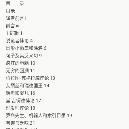
目 录
目录
译者前言 i
前言 iii
1 逻辑 1
说谎者悖论 4
圆形小徽章和涂鸦 6
句子及其反义句 9
疯狂的电脑 10
无穷的回溯 11
柏拉图-苏格拉底悖论 13
艾丽丝和瑞德国王 14
鳄鱼和婴儿 16
堂 吉钶德悖论 17
理发师悖论 18
算命先生、机器人和索引目录 19
有趣与乏味 21