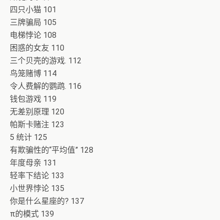
四只小猫 101
三牌骗局 105
电梯悖论 108
困惑的女友 110
三个贝壳的游戏. 112
鸟笼赌博 114
令人费解的鹦鹉. 116
钱包游戏 119
无差别原理 120
帕斯卡赌注 123
5 统计 125
有欺骗性的“平均值” 128
年度母亲 131
轻率下结论 133
小世界悖论 135
你是什么星座的? 137
π的模式 139