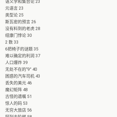
语义学和集合论 23
元语言 23
类型论 25
斯瓦密的预言 26
没有料到的老虎 28
纽康门悖论 30
2 数 33
6把椅子的谜题 35
难以确定的利润 37
人口爆炸 39
无处不在的“9” 40
困惑的汽车司机 43
丢失的美元 46
魔幻矩阵 48
古怪的遗嘱 51
惊人的码 53
无穷大旅店 56
阿列夫阶梯 58