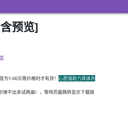
含预览]
里
为1.66元等价格时才有货！
心愿值助力具体办
尔弹不出多试两遍），等待页面跳转显示下载链