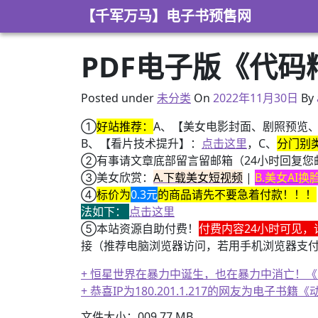
Skip to content
【千军万马】电子书预售网
PDF电子版《代码
2022年7月20日
Posted under
未分类
On
2022年11月30日
By
①
好站推荐：
A、【美女电影封面、剧照预览
B、【看片技术提升】：
点击这里
，C、
分门别
②有事请文章底部留言留邮箱（24小时回复您
③美女欣赏：
A.下载美女短视频
|
B.美女AI
④
标价为
0.3元
的商品请先不要急着付款！！！
法如下：
点击这里
⑤本站资源自助付费！
付费内容24小时可见，
接（推荐电脑浏览器访问，若用手机浏览器支
+ 恒星世界在暴力中诞生，也在暴力中消亡！
+ 恭喜IP为180.201.1.217的网友为电
文件大小：009.77 MB