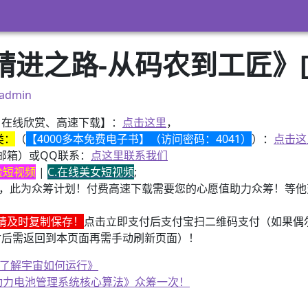
精进之路-从码农到工匠》[
admin
、在线欣赏、高速下载】：
点击这里
，
类：
（
【4000多本免费电子书】（访问密码：4041）
）：
点击这
邮箱）或QQ联系：
点这里联系我们
换脸短视频
|
C.在线美女短视频
;
，此为众筹计划！付费高速下载需要您的心愿值助力众筹！等他变
请及时复制保存！
点击立即支付后支付宝扫二维码支付（如果偶
付后需返回到本页面再需手动刷新页面）！
《了解宇宙如何运行》
子书籍《动力电池管理系统核心算法》众筹一次！