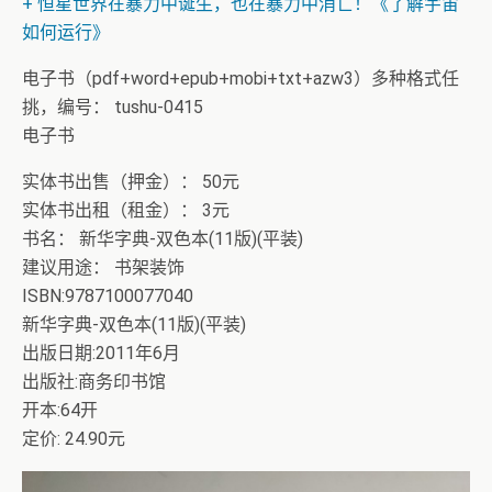
+ 恒星世界在暴力中诞生，也在暴力中消亡！《了解宇宙
如何运行》
电子书（pdf+word+epub+mobi+txt+azw3）多种格式任
挑，编号： tushu-0415
电子书
实体书出售（押金）： 50元
实体书出租（租金）： 3元
书名： 新华字典-双色本(11版)(平装)
建议用途： 书架装饰
ISBN:9787100077040
新华字典-双色本(11版)(平装)
出版日期:2011年6月
出版社:商务印书馆
开本:64开
定价: 24.90元