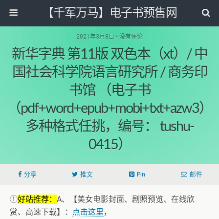
【千军万马】电子书预售网
2021年3月8日 • 没有评论
新华字典 第11版 双色本（xt）/ 中
国社会科学院语言研究所 / 商务印
书馆 （电子书
（pdf+word+epub+mobi+txt+azw3）
多种格式任挑，编号： tushu-
0415）
分享
推文
Pin
邮件
①
好站推荐：
A、【美女电影封面、剧照预览、在线欣
赏、高速下载】：
点击这里
，