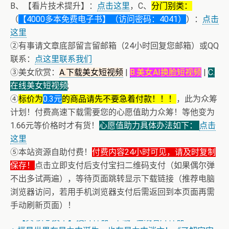
B、【看片技术提升】：
点击这里
，C、
分门别类：
（
【4000多本免费电子书】（访问密码：4041）
）：
点击
这里
②有事请文章底部留言留邮箱（24小时回复您邮箱）或QQ
联系：
点这里联系我们
③美女欣赏：
A.下载美女短视频
|
B.美女AI换脸短视频
|
C.
在线美女短视频
;
④
标价为
0.3元
的商品请先不要急着付款！！！
，此为众筹
计划！付费高速下载需要您的心愿值助力众筹！等他变为
1.66元等价格时才有货！
心愿值助力具体办法如下：
点击
这里
⑤本站资源自助付费！
付费内容24小时可见，请及时复制
保存！
点击立即支付后支付宝扫二维码支付（如果偶尔弹
不出多试两遍），等待页面跳转显示下载链接（推荐电脑
浏览器访问，若用手机浏览器支付后需返回到本页面再需
手动刷新页面）！
+ 【真·核心技术】搜片神器+下载+在线看片神器