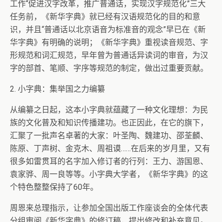
工作“促进汉字改革，推广普通话，实现汉字规范化”三大
任务前，《新华字典》就已经有汉语规范化的目的和意
识，并且“普通话以北京语音为标准音的观念”早已在《新
华字典》有明确的说明；《新华字典》重视读音规范、字
形规范和词汇规范，早年曾为普通话异读词的审音，为汉
字的部首、笔顺、字序等规范的制定，做出过重要贡献。
2. 小字典：集举国之力编纂
从编纂之日起，这本小字典就蕴藏了一种文化理想：为民
族的文化普及和知识传播建功。也正因此，在它的旗下，
汇聚了一批声名卓著的大家：叶圣陶、魏建功、邵荃麟、
陈原、丁声树、金克木、周祖谟……在后来的岁月里，又有
很多如雷贯耳的名字加入修订者的行列：王力、游国恩、
袁家骅、周一良等等。小字典大学者，《新华字典》的这
个特色整整保持了60年。
周恩来总理指示，让参加全国出版工作座谈会的全体代表
分组审阅《新华字典》的修订稿，提出修改和补充意见。