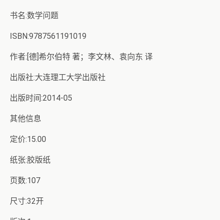
书名:数学问题
ISBN:9787561191019
作者:[德]希尔伯特 著；李文林、袁向东 译
出版社:大连理工大学出版社
出版时间:2014-05
其他信息
定价:15.00
纸张:胶版纸
页数:107
尺寸:32开