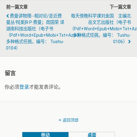
前一篇文章
下一篇文章
费曼讲物理--相对论/走近费
每天傍晚科学课刘金国 主编北
曼丛书[美]R·P·费曼；周国荣 译
岳文艺出版社（电子书
湖南科技出版社（电子书
（pdf+word+epub+mobi+txt+a
（pdf+word+epub+mobi+txt+azw3）
多种格式任挑，编号： Tushu-
多种格式任挑，编号： Tushu-
0106）
0104）
留言
你必须
登录
才能发表评论。
返回顶部
移动
桌面