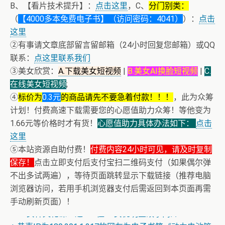
B、【看片技术提升】：
点击这里
，C、
分门别类：
（
【4000多本免费电子书】（访问密码：4041）
）：
点击
这里
②有事请文章底部留言留邮箱（24小时回复您邮箱）或QQ
联系：
点这里联系我们
③美女欣赏：
A.下载美女短视频
|
B.美女AI换脸短视频
|
C.
在线美女短视频
;
④
标价为
0.3元
的商品请先不要急着付款！！！
，此为众筹
计划！付费高速下载需要您的心愿值助力众筹！等他变为
1.66元等价格时才有货！
心愿值助力具体办法如下：
点击
这里
⑤本站资源自助付费！
付费内容24小时可见，请及时复制
保存！
点击立即支付后支付宝扫二维码支付（如果偶尔弹
不出多试两遍），等待页面跳转显示下载链接（推荐电脑
浏览器访问，若用手机浏览器支付后需返回到本页面再需
+ AV女神三上悠亚AI换脸小视频
手动刷新页面）！
+ AV女神文化课！近400位AV女优明星故事简介