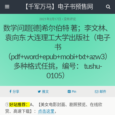
【千军万马】电子书预售网
2021年2月17日 • 没有评论
数学问题[德]希尔伯特 著；李文林、
袁向东 大连理工大学出版社（电子
书
（pdf+word+epub+mobi+txt+azw3）
多种格式任挑，编号： tushu-
0105）
分享
推文
Pin
邮件
①
好站推荐：
A、【美女电影封面、剧照预览、在线欣
赏、高速下载】：
点击这里
，