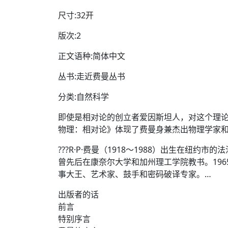
尺寸:32开
版次:2
正文语种:简体中文
丛书:走近费曼丛书
分类:自然科学
即使是相对论的创立者爱因斯坦人，对这个理论
物理：相对论》体现了费曼身兼杰出物理学家
???R·P·费曼（1918～1988）出生在
曾先后在康奈尔大学和加州理工学院教书。19
事大王、艺术家、鼓手和密码破译专家。…
出版者的话
前言
特别序言