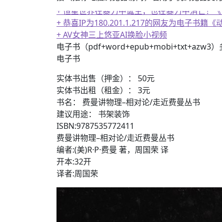
+ 恒星世界在暴力中诞生，也在暴力中消亡！
+ 恭喜IP为180.201.1.217的网友为电
+ AV女神三上悠亚AI换脸小视频
电子书（pdf+word+epub+mobi+txt+azw
电子书
实体书出售（押金）： 50元
实体书出租（租金）： 3元
书名： 费曼讲物理–相对论/走近费曼丛书
建议用途： 书架装饰
ISBN:9787535772411
费曼讲物理–相对论/走近费曼丛书
编者:(美)R·P·费曼 著，周国荣 译
开本:32开
译者:周国荣