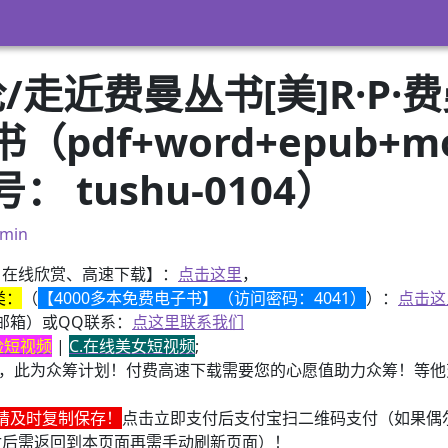
/走近费曼丛书[美]R·P·
df+word+epub+mob
 tushu-0104）
min
、在线欣赏、高速下载】：
点击这里
，
类：
（
【4000多本免费电子书】（访问密码：4041）
）：
点击这
邮箱）或QQ联系：
点这里联系我们
换脸短视频
|
C.在线美女短视频
;
，此为众筹计划！付费高速下载需要您的心愿值助力众筹！等他变
请及时复制保存！
点击立即支付后支付宝扫二维码支付（如果偶
付后需返回到本页面再需手动刷新页面）！