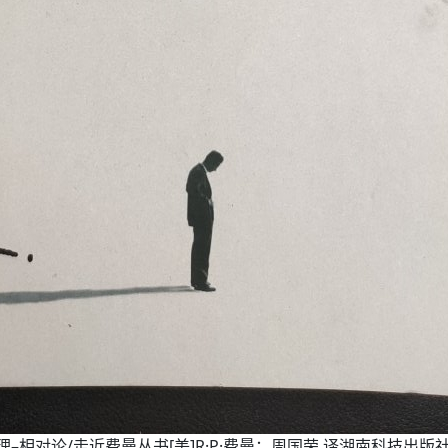
–相对论/走近费曼丛书[美]R·P·费曼；周国荣 译湖南科技出版