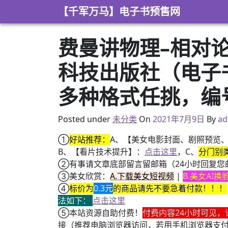
Skip to content
【千军万马】电子书预售网
费曼讲物理–相对论
科技出版社（电子书（p
多种格式任挑，编号：
2021年2月17日
Posted under
未分类
On
2021年7月9日
By
ad
①
好站推荐：
A、【美女电影封面、剧照预览
B、【看片技术提升】：
点击这里
，C、
分门别
②有事请文章底部留言留邮箱（24小时回复您
③美女欣赏：
A.下载美女短视频
|
B.美女AI
④
标价为
0.3元
的商品请先不要急着付款！！！
法如下：
点击这里
⑤本站资源自助付费！
付费内容24小时可见，
接（推荐电脑浏览器访问，若用手机浏览器支