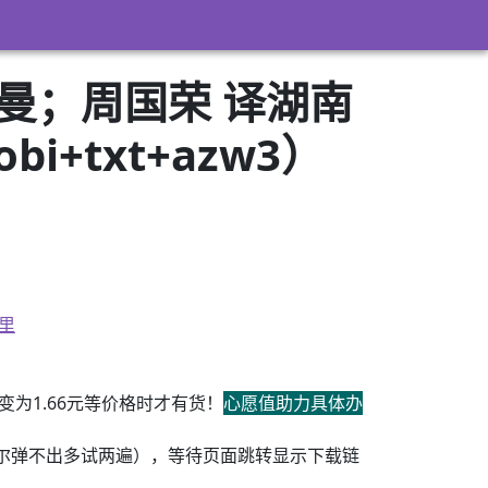
费曼；周国荣 译湖南
i+txt+azw3）
里
为1.66元等价格时才有货！
心愿值助力具体办
尔弹不出多试两遍），等待页面跳转显示下载链