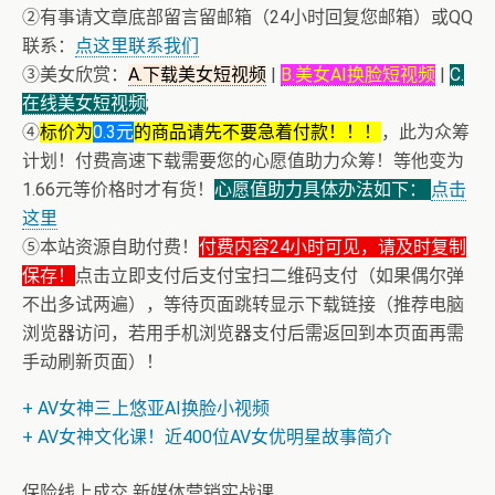
②有事请文章底部留言留邮箱（24小时回复您邮箱）或QQ
联系：
点这里联系我们
③美女欣赏：
A.下载美女短视频
|
B.美女AI换脸短视频
|
C.
在线美女短视频
;
④
标价为
0.3元
的商品请先不要急着付款！！！
，此为众筹
计划！付费高速下载需要您的心愿值助力众筹！等他变为
1.66元等价格时才有货！
心愿值助力具体办法如下：
点击
这里
⑤本站资源自助付费！
付费内容24小时可见，请及时复制
保存！
点击立即支付后支付宝扫二维码支付（如果偶尔弹
不出多试两遍），等待页面跳转显示下载链接（推荐电脑
浏览器访问，若用手机浏览器支付后需返回到本页面再需
手动刷新页面）！
+ AV女神三上悠亚AI换脸小视频
+ AV女神文化课！近400位AV女优明星故事简介
保险线上成交 新媒体营销实战课