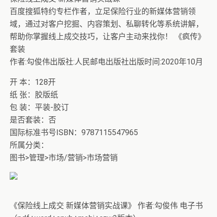
百度搜狐特约专栏作者，立足保险行业的新媒体营销领
域，通过对客户挖掘、内容策划、私聊转化等系统讲解，
帮助你掌握线上成交技巧，让客户主动来找你！ 《疯传》
套装
作者:勾俊伟出版社:人民邮电出版社出版时间:2020年10月
开 本：128开
纸 张：胶版纸
包 装：平装-胶订
是否套装：否
国际标准书号ISBN：9787115547965
所属分类：
图书>管理>市场/营销>市场营销
《保险线上成交 新媒体营销实战课》 作者:勾俊伟 电子书