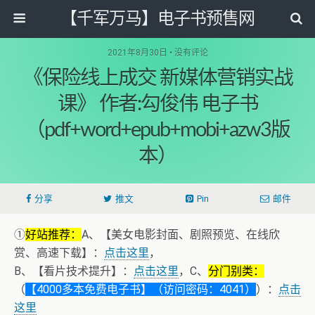
【千军万马】电子书预售网
2021年8月30日 • 没有评论
《保险线上成交 新媒体营销实战
课》 作者:勾俊伟 电子书
（pdf+word+epub+mobi+azw3版
本）
分享
推文
Pin
邮件
①
好站推荐：
A、【美女电影封面、剧照预览、在线欣
赏、高速下载】：
点击这里
，
B、【看片技术提升】：
点击这里
，C、
分门别类：
（
【4000多本免费电子书】（访问密码：4041）
）：
点击
这里