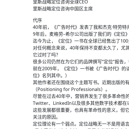
里斯战略定位咨询全球CEO
里斯战略定位咨询中国区主席
代序
40年前，《广告时代》发表了我和杰克·特劳特
9年后，麦格劳–希尔公司出版了我们的《定位》
迄今为止，《定位》一书在全球已经售出了100
对任何概念来说，40年保持不变都太久了，尤
它过时了吗？
很多公司仍然在为它们的品牌撰写“定位”报告，
就在2009年，《定位》一书被《广告时代》的
位》名列其中。）
其他作者还在围绕这个主题写书。近期出版的有《给品牌定位
（Positioning for Professionals）。
尽管在过去40年中，营销界发生了很多革命性的变
Twitter、LinkedIn以及很多其他数字技
这些发展都很重要，也具有革命性的意义，但它
关注的原因。
定位理论有一个弱点。定位战略无一不是用语