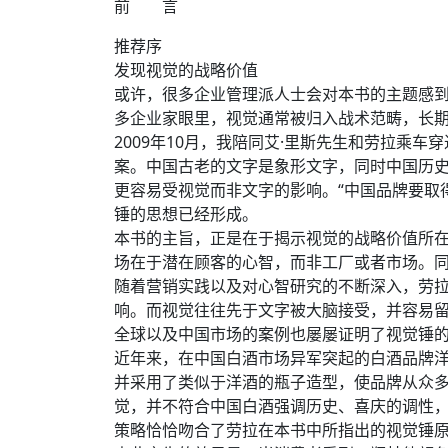
前 言
推荐序
发现视觉的战略价值
或许，很多企业管理派人士会对本书的主题感到
多企业家眼里，视觉通常被归入战术范畴，长
2009年10月，我陪同艾·里斯先生和劳拉
案。中国古老的文字是象形文字，同时中国历
更容易受视觉而非文字的影响。“中国品牌要取得
锤的思想已经形成。
本书的主旨，正是在于揭示视觉的战略价值所在
场在于潜在顾客的心智，而非工厂或者市场。同
随着营销实践以及对心智研究的不断深入，劳
响。而视觉往往先于文字被大脑接受，并容易留
全球以及中国市场的案例也屡屡证明了视觉锤
近年来，在中国白酒市场异军突起的白酒品牌
并采用了类似于洋酒的瓶子造型，使品牌从众
觉，并不符合中国白酒强调历史、喜庆的调性
策略恰恰吻合了劳拉在本书中所指出的视觉锤