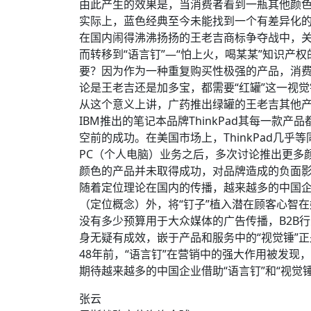
由此产生的效果是，当消费者看到一瓶其他颜
实际上，蓝色经典至今未能找到一个有差异化的
在国内闹得沸沸扬扬的王老吉商标争夺战中，关于
而转移到“语言钉”—“怕上火，喝某某”知识产
要？因为作为一种重复购买性极强的产品，消费
论是王老吉还是加多宝，都需要“红罐”这一视觉
从这个意义上讲，广药推出绿罐的王老吉其他
IBM推出的笔记本品牌ThinkPad其每一
空前的成功。在美国市场上，ThinkPad几
PC（个人电脑）业务之后，多次讨论推出更多颜
颜色的产品并未取得成功，对品牌造成的负面
随着定位理论在国内的传播，越来越多的中国企
（定位概念）外，将“钉子”植入潜在顾客心智
没有多少预算用于大众媒体的广告传播，B2B
身无疑有成效，嵌于产品和服务中的“视觉锤”
48年前，“语言钉”在营销中的强大作用被发现
期待越来越多的中国企业借助“语言钉”和“视觉
张云