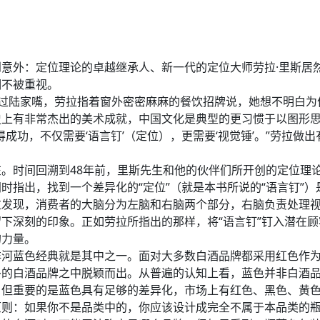
意外：定位理论的卓越继承人、新一代的定位大师劳拉·里斯居然
期不被重视。
乘车穿过陆家嘴，劳拉指着窗外密密麻麻的餐饮招牌说，她想不明白
史上有非常杰出的美术成就，中国文化是典型的更习惯于以图形
成功，不仅需要‘语言钉’（定位），更需要‘视觉锤’。”劳拉做
。时间回溯到48年前，里斯先生和他的伙伴们所开创的定位理
时指出，找到一个差异化的“定位”（就是本书所说的“语言钉”）
拉发现，消费者的大脑分为左脑和右脑两个部分，右脑负责处理
下深刻的印象。正如劳拉所指出的那样，将“语言钉”钉入潜在顾
的力量。
洋河蓝色经典就是其中之一。面对大多数白酒品牌都采用红色作
多的白酒品牌之中脱颖而出。从普遍的认知上看，蓝色并非白酒
，但重要的是蓝色具有足够的差异化，市场上有红色、黑色、黄
原则：如果你不是品类中的，你应该设计成完全不属于本品类的