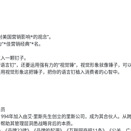
；
来对美国营销影响*的观念”。
“*佳营销经典”*名。
植入一颗钉子。
“语言钉”，还要运用强有力的“视觉锤”，视觉形象就像锤子，
要用视觉形象这把锤子，把你的语言钉植入消费者的心智中。
论员
1994年加入由艾·里斯先生创立的里斯公司，成为其合伙人。从跨
并帮助其管理层洞悉战略背后的本质。
焦》《品牌22律》《品牌的起源》《互联网商规11条》《公关，