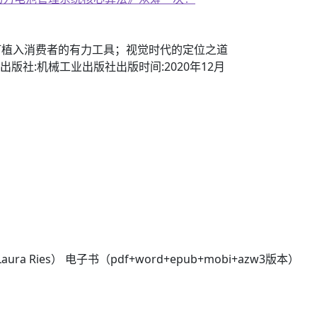
子书籍《动力电池管理系统核心算法》众筹一次！
钉植入消费者的有力工具；视觉时代的定位之道
 译出版社:机械工业出版社出版时间:2020年12月
Ries） 电子书（pdf+word+epub+mobi+azw3版本）