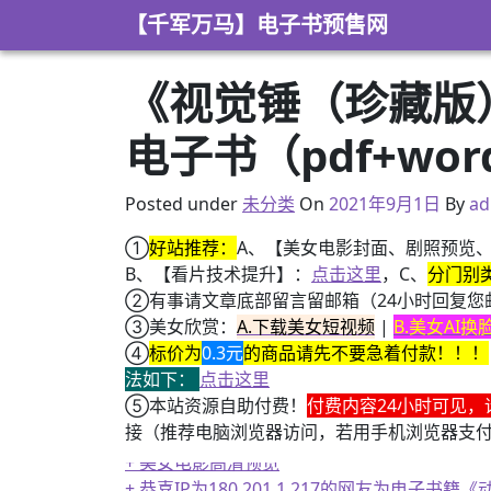
Skip to content
【千军万马】电子书预售网
《视觉锤（珍藏版）》
电子书（pdf+wor
2021年8月31日
Posted under
未分类
On
2021年9月1日
By
ad
①
好站推荐：
A、【美女电影封面、剧照预览
B、【看片技术提升】：
点击这里
，C、
分门别
②有事请文章底部留言留邮箱（24小时回复您
③美女欣赏：
A.下载美女短视频
|
B.美女AI
④
标价为
0.3元
的商品请先不要急着付款！！！
法如下：
点击这里
⑤本站资源自助付费！
付费内容24小时可见，
接（推荐电脑浏览器访问，若用手机浏览器支
+ 美女电影高清预览
+ 恭喜IP为180.201.1.217的网友为电
+ 13位up主齐聚B站跳极乐净土，谁的最有灵魂