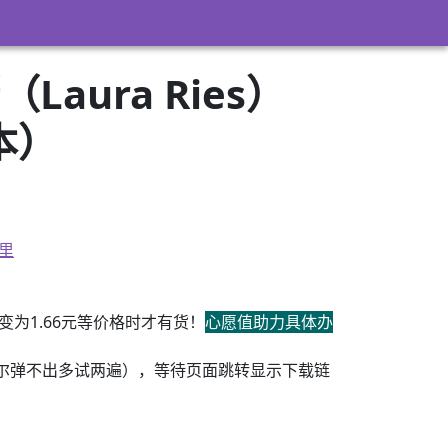
ura Ries）
版本）
里
为1.66元等价格时才有货！
心愿值助力具体办
尔弹不出多试两遍），等待页面跳转显示下载链