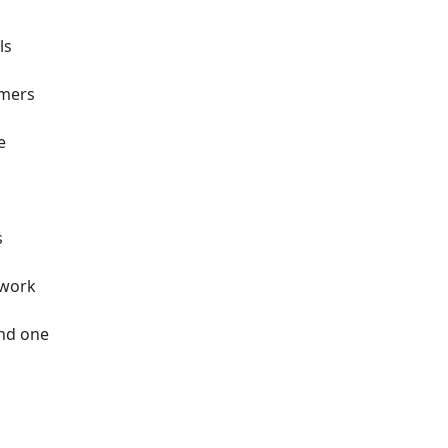
ls
mers
e
s
 work
d one