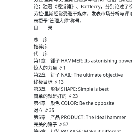
论；独著《视觉锤》、Battlecry，分别论
劳拉·里斯经常受邀于媒体，发表市场分析与评
志授予“管理大师”称号。
目 录
总 序
推荐序
代 序
第1章 锤子 HAMMER: Its astonishing powe
惊人的力量 ∥1
第2章 钉子 NAIL: The ultimate objective
终极目标 ∥13
第3章 形状 SHAPE: Simple is best
简单的就是好的 ∥23
第4章 颜色 COLOR: Be the opposite
对立 ∥35
第5章 产品 PRODUCT: The ideal hammer
完美的锤子 ∥57
第6章 包装 PACKAGE: Make it different