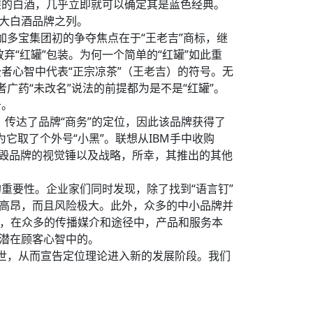
装的白酒，几乎立即就可以确定其是蓝色经典。
三大白酒品牌之列。
加多宝集团初的争夺焦点在于“王老吉”商标，继
弃“红罐”包装。为何一个简单的“红罐”如此重
者心智中代表“正宗凉茶”（王老吉）的符号。无
广药“未改名”说法的前提都为是不是“红罐”。
击。
，传达了品牌“商务”的定位，因此该品牌获得了
它取了个外号“小黑”。联想从IBM手中收购
在摧毁品牌的视觉锤以及战略，所幸，其推出的其他
重要性。企业家们同时发现，除了找到“语言钉”
本高昂，而且风险极大。此外，众多的中小品牌并
案，在众多的传播媒介和途径中，产品和服务本
入潜在顾客心智中的。
空出世，从而宣告定位理论进入新的发展阶段。我们