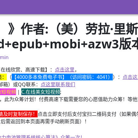
作者:（美）劳拉·里斯（La
d+epub+mobi+azw3
min
、在线欣赏、高速下载】：
点击这里
，
类：
（
【4000多本免费电子书】（访问密码：4041）
）：
点击这
邮箱）或QQ联系：
点这里联系我们
换脸短视频
|
C.在线美女短视频
;
，此为众筹计划！付费高速下载需要您的心愿值助力众筹！等他变
请及时复制保存！
点击立即支付后支付宝扫二维码支付（如果偶
付后需返回到本页面再需手动刷新页面）！
子书籍《动力电池管理系统核心算法》众筹一次！