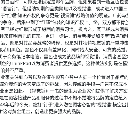
色的白酒时，可能无法确定是哪个品牌，但如果看到一瓶蓝色包
“语言钉”，但借助初期的品类聚焦以及视觉锤，成功进入中国
“红罐”知识产权的争夺更是“视觉锤”战略价值的明证。广药与
权的争夺，后集中到了“红罐”包装的知识产权上。终，双方都不肯放
者已经对红罐形成了稳固的消费习惯，换言之，其已经成为消费
锤来证明自己的正宗。更进一步讲，消费者接受加多宝“改名”或者
产品，既是对其品类战略的稀释，也是对其独特视觉锤的严重冲
款产品都采用黑色。黑色不仅具有差异化，同时给人安全、可靠的感觉
乎等同于商务笔记本电脑，黑色也成为该品牌的视觉锤，消费者甚至为
色的ThinkPad以为消费者提供更多选择。这种做法实际是
影响并不严重。
业家关注到心智以及在潜在顾客心智中占据一个位置对于品牌的
在媒介爆炸的今天变成了的挑战，因为传统的手段—广告不仅成
行业更是如此。《视觉锤》一书的诞生为企业家们提供了解决方
正是在顾客接触产品和服务的过程中不知不觉地将品牌的定位植
，48年后的今天，敲打“钉子”进入潜在顾客心智的“视觉锤”横
锤”这对黄金组合，创造出更多强大的品牌。