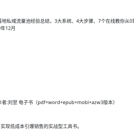
子书籍《动力电池管理系统核心算法》众筹一次！
落地私域流量池经验总结，3大系统、4大步骤、7个在线教你从0
年12月
 电子书（pdf+word+epub+mobi+azw3版本）
，实现低成本引爆销售的实战型工具书。