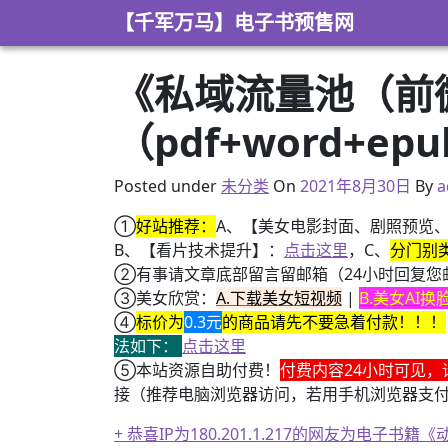
Skip to content
【千军万马】电子书预售网
《私域流量池（前微
（pdf+word+ep
2021年8月30日
Posted under
未分类
On
2021年8月30日
By
a
①
好站推荐：
A、【美女电影封面、剧照预览
B、【看片技术提升】：
点击这里
，C、
分门别
②有事请文章底部留言留邮箱（24小时回复您
③美女欣赏：
A.下载美女短视频
|
B.美女AI
④
标价为
0.3元
的商品请先不要急着付款！！！
法如下：
点击这里
⑤本站资源自助付费！
付费内容24小时可见，
接（推荐电脑浏览器访问，若用手机浏览器支
+ 恭喜IP为180.201.1.217的网友为电
+ 13位up主齐聚B站跳极乐净土，谁的最有灵魂