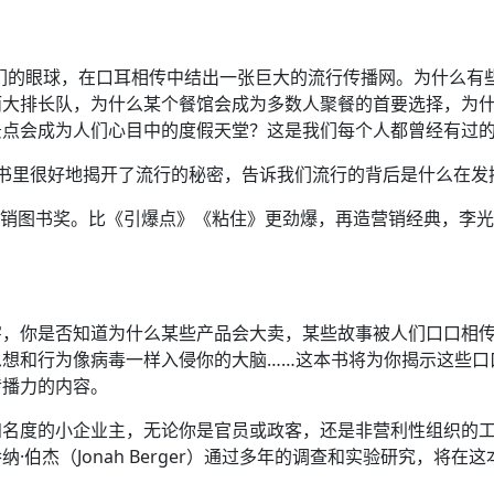
们的眼球，在口耳相传中结出一张巨大的流行传播网。为什么有
而大排长队，为什么某个餐馆会成为多数人聚餐的首要选择，为
景点会成为人们心目中的度假天堂？这是我们每个人都曾经有过
本书里很好地揭开了流行的秘密，告诉我们流行的背后是什么在发
营销图书奖。比《引爆点》《粘住》更劲爆，再造营销经典，李
字，你是否知道为什么某些产品会大卖，某些故事被人们口口相
思想和行为像病毒一样入侵你的大脑……这本书将为你揭示这些口
传播力的内容。
知名度的小企业主，无论你是官员或政客，还是非营利性组织的
·伯杰（Jonah Berger）通过多年的调查和实验研究，将