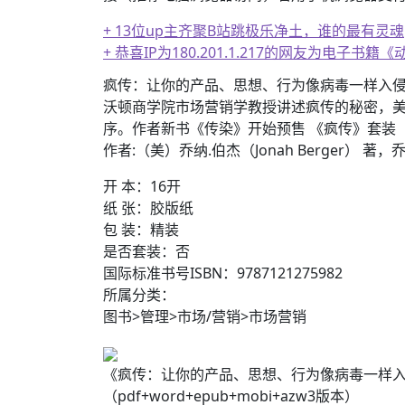
+ 13位up主齐聚B站跳极乐净土，谁的最有灵魂
+ 恭喜IP为180.201.1.217的网友为电
疯传：让你的产品、思想、行为像病毒一样入
沃顿商学院市场营销学教授讲述疯传的秘密，美
序。作者新书《传染》开始预售 《疯传》套装
作者:（美）乔纳.伯杰（Jonah Berger） 
开 本：16开
纸 张：胶版纸
包 装：精装
是否套装：否
国际标准书号ISBN：9787121275982
所属分类：
图书>管理>市场/营销>市场营销
《疯传：让你的产品、思想、行为像病毒一样入侵（全
（pdf+word+epub+mobi+azw3版本）