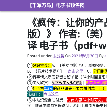
Skip to content
【千军万马】电子书预售网
《疯传：让你的产
版）》 作者:（美）乔
译 电子书（pdf+wo
2021年8月29日
Posted under
未分类
On
2021年8月30日
By
a
①
好站推荐：
A、【美女电影封面、剧照预览
B、【看片技术提升】：
点击这里
，C、
分门别
②有事请文章底部留言留邮箱（24小时回复您
③美女欣赏：
A.下载美女短视频
|
B.美女AI
④
标价为
0.3元
的商品请先不要急着付款！！！
法如下：
点击这里
⑤本站资源自助付费！
付费内容24小时可见，
接（推荐电脑浏览器访问，若用手机浏览器支