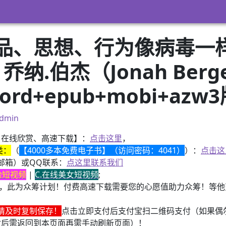
品、思想、行为像病毒一
纳.伯杰（Jonah Berg
rd+epub+mobi+azw
dmin
、在线欣赏、高速下载】：
点击这里
，
类：
（
【4000多本免费电子书】（访问密码：4041）
）：
点击这
邮箱）或QQ联系：
点这里联系我们
换脸短视频
|
C.在线美女短视频
;
，此为众筹计划！付费高速下载需要您的心愿值助力众筹！等他变
请及时复制保存！
点击立即支付后支付宝扫二维码支付（如果偶
付后需返回到本页面再需手动刷新页面）！