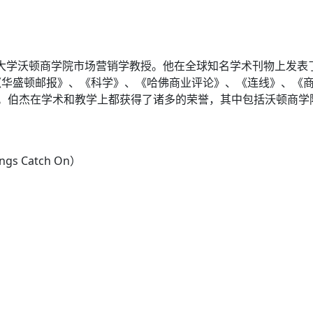
宾夕法尼亚大学沃顿商学院市场营销学教授。他在全球知名学术刊物上
《华盛顿邮报》、《科学》、《哈佛商业评论》、《连线》、《
杰在学术和教学上都获得了诸多的荣誉，其中包括沃顿商学院授予的
gs Catch On）