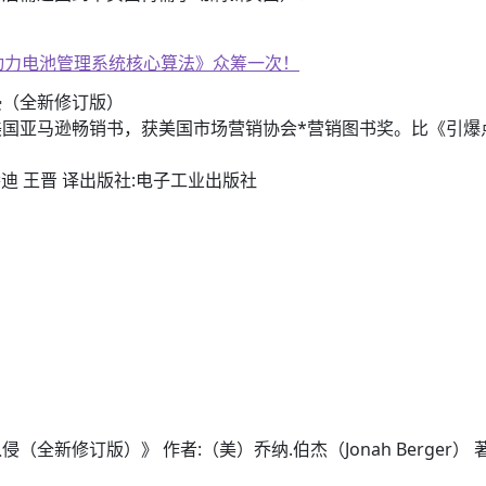
子书籍《动力电池管理系统核心算法》众筹一次！
侵（全新修订版）
国亚马逊畅销书，获美国市场营销协会*营销图书奖。比《引爆
著，乔迪 王晋 译出版社:电子工业出版社
新修订版）》 作者:（美）乔纳.伯杰（Jonah Berger） 著