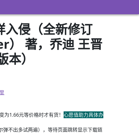
样入侵（全新修订
er） 著，乔迪 王晋
3版本）
里
为1.66元等价格时才有货！
心愿值助力具体办
尔弹不出多试两遍），等待页面跳转显示下载链