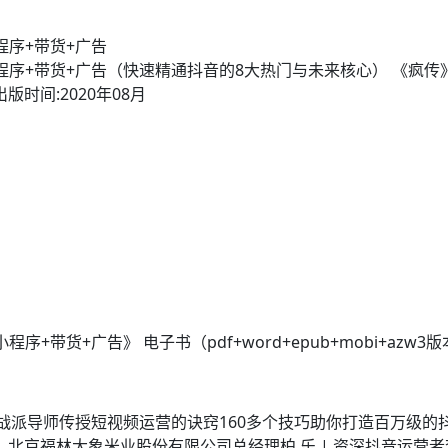
程序+带货+广告
小程序+带货+广告（快速精通抖音的8大热门与未来核心） 《疯传
版时间:2020年08月
+带货+广告》 电子书（pdf+word+epub+mobi+azw3
战派导师传授短视频运营的诀窍160多个技巧助你打造百万级的抖
 | 北京福林大象米业股份有限公司总经理柏 乐 | 资深抖音运营