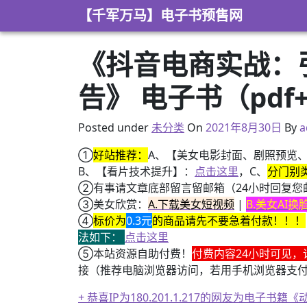
Skip to content
【千军万马】电子书预售网
《抖音电商实战：引
告》 电子书（pdf+
2021年8月29日
Posted under
未分类
On
2021年8月30日
By
a
①
好站推荐：
A、【美女电影封面、剧照预览
B、【看片技术提升】：
点击这里
，C、
分门别
②有事请文章底部留言留邮箱（24小时回复您
③美女欣赏：
A.下载美女短视频
|
B.美女AI
④
标价为
0.3元
的商品请先不要急着付款！！！
法如下：
点击这里
⑤本站资源自助付费！
付费内容24小时可见，
接（推荐电脑浏览器访问，若用手机浏览器支
+ 恭喜IP为180.201.1.217的网友为电