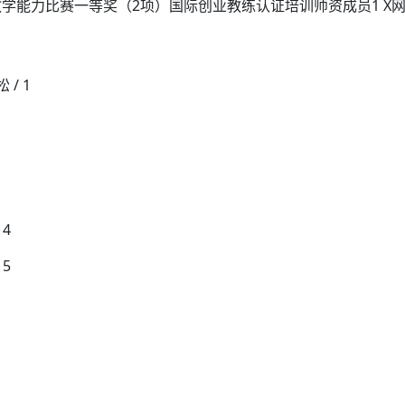
学能力比赛一等奖（2项）国际创业教练认证培训师资成员1 X
/ 1
4
5