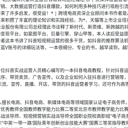
营销、大数据运营打造抖音爆款，如何利用多种技巧进行吸粉引
来了许多启发，很受益！* | 跨境电商资深企业顾问本书作者
来积攒了丰富的理论知识和实践经验，为*、天猫等上市企业培
象米业股份有限公司总经理此书诠释了新时代、新思维、新跨越的
变现平台，如星图平台、巨量引擎、穿山甲等，本人读后受益匪浅
作者这本书讲了抖音短视频运营的很多干货，如抖音的推荐算法
蓝V账号的详细玩法等，一本很细分、专业的书，越早读到，越
多位抖音实战运营人员精心编写的一本抖音电商教程，针对抖音
程序、带货卖货、广告宣传，以及企业如何入驻抖音进行营销等
引流、宣传、直播、开店、带货的抖音运营者学习，还可作为高
人擅长电商、抖音电商、新媒体电商等领域国家认证电子商务师
优秀教师全国教师教学能力比赛二等奖北京市教师教学能力比赛
战派导师、短视频营销实战派导师全国职业院校高职组“电子商务
年“中英‘一带一路’国际青年创新创业技能大赛”国赛三等奖指导