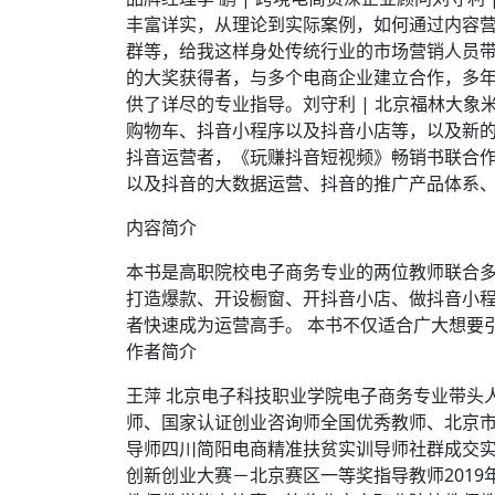
丰富详实，从理论到实际案例，如何通过内容
群等，给我这样身处传统行业的市场营销人员带
的大奖获得者，与多个电商企业建立合作，多年
供了详尽的专业指导。刘守利 | 北京福林大
购物车、抖音小程序以及抖音小店等，以及新的
抖音运营者，《玩赚抖音短视频》畅销书联合
以及抖音的大数据运营、抖音的推广产品体系、
内容简介
本书是高职院校电子商务专业的两位教师联合
打造爆款、开设橱窗、开抖音小店、做抖音小
者快速成为运营高手。 本书不仅适合广大想要
作者简介
王萍 北京电子科技职业学院电子商务专业带头
师、国家认证创业咨询师全国优秀教师、北京市
导师四川简阳电商精准扶贫实训导师社群成交实
创新创业大赛－北京赛区一等奖指导教师2019