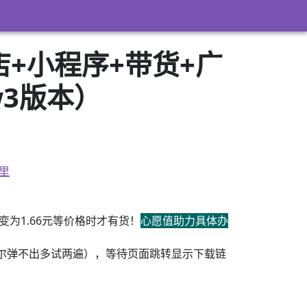
店+小程序+带货+广
zw3版本）
里
为1.66元等价格时才有货！
心愿值助力具体办
尔弹不出多试两遍），等待页面跳转显示下载链