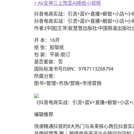
+ AV女神三上悠亚AI换脸小视频
抖音电商实战：引流+蓝V+直播+橱窗+小店+小
抖音电商实战：引流+蓝V+直播+橱窗+小店+
作者:[中国]王萍;耿慧慧出版社:中国铁道出版社出
开 本：16开
纸 张：胶版纸
包 装：平装-胶订
是否套装：否
国际标准书号ISBN：9787113268794
所属分类：
图书>管理>市场/营销>市场营销
《抖音电商实战：引流+蓝V+直播+橱窗+小店+小程序
编辑推荐
快速精通抖音的8大热门与未来核心两位抖音实
品牌经理李 鹏 | 跨境电商资深企业顾问刘守利