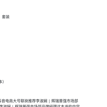
》套装
版本）
音电商大号联袂推荐李淑娴 | 辉瑞普强市场部
者李淑娴 | 辉瑞普强市场部品牌经理这本书的内容