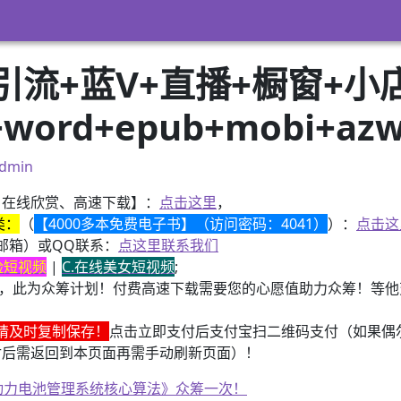
流+蓝V+直播+橱窗+小
word+epub+mobi+a
dmin
、在线欣赏、高速下载】：
点击这里
，
类：
（
【4000多本免费电子书】（访问密码：4041）
）：
点击这
邮箱）或QQ联系：
点这里联系我们
换脸短视频
|
C.在线美女短视频
;
，此为众筹计划！付费高速下载需要您的心愿值助力众筹！等他变
请及时复制保存！
点击立即支付后支付宝扫二维码支付（如果偶
付后需返回到本页面再需手动刷新页面）！
子书籍《动力电池管理系统核心算法》众筹一次！