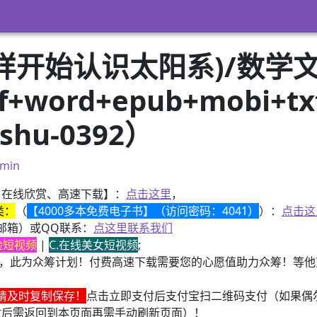
样开始认识太阳系)/数学文
word+epub+mobi+t
hu-0392）
min
、在线欣赏、高速下载】：
点击这里
，
类：
（
【4000多本免费电子书】（访问密码：4041）
）：
点击这
邮箱）或QQ联系：
点这里联系我们
换脸短视频
|
C.在线美女短视频
;
，此为众筹计划！付费高速下载需要您的心愿值助力众筹！等他变
请及时复制保存！
点击立即支付后支付宝扫二维码支付（如果偶
付后需返回到本页面再需手动刷新页面）！