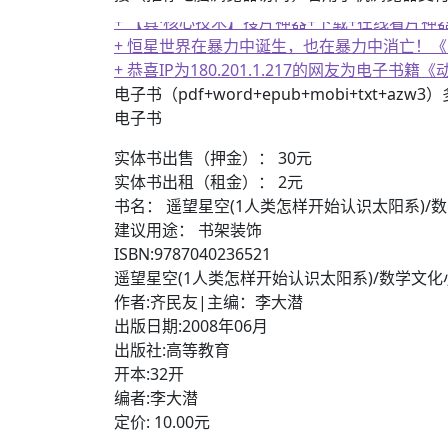
+ 【真·核心技术】搜片神器+下载+在线看片神
+ 恒星世界在暴力中诞生，也在暴力中消亡！
+ 恭喜IP为180.201.1.217的网友为电
电子书（pdf+word+epub+mobi+txt+azw
电子书
实体书出售（押金）： 30元
实体书出租（租金）： 2元
书名： 遥望星空(1人类怎样开始认识太阳系)/
建议用途： 书架装饰
ISBN:9787040236521
遥望星空(1人类怎样开始认识太阳系)/数学文化
作者:齐民友|主编：李大潜
出版日期:2008年06月
出版社:高等教育
开本:32开
编者:李大潜
定价: 10.00元