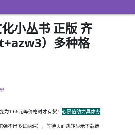
化小丛书 正版 齐
xt+azw3）多种格
里
为1.66元等价格时才有货！
心愿值助力具体办
尔弹不出多试两遍），等待页面跳转显示下载链