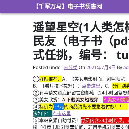
Skip to content
【千军万马】电子书预售网
遥望星空(1人类怎
民友（电子书（pdf+
式任挑，编号： tus
2021年3月6日
Posted under
未分类
On
2021年7月9日
By
ad
①
好站推荐：
A、【美女电影封面、剧照预览
B、【看片技术提升】：
点击这里
，C、
分门别
②有事请文章底部留言留邮箱（24小时回复您
③美女欣赏：
A.下载美女短视频
|
B.美女AI
④
标价为
0.3元
的商品请先不要急着付款！！！
法如下：
点击这里
⑤本站资源自助付费！
付费内容24小时可见，
接（推荐电脑浏览器访问，若用手机浏览器支