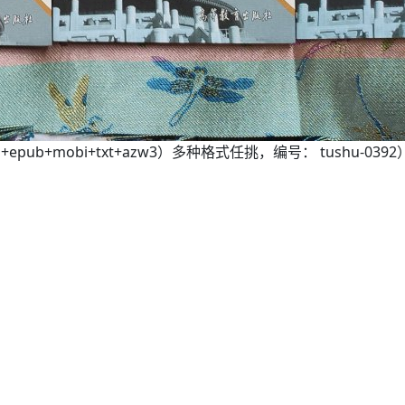
b+mobi+txt+azw3）多种格式任挑，编号： tushu-0392