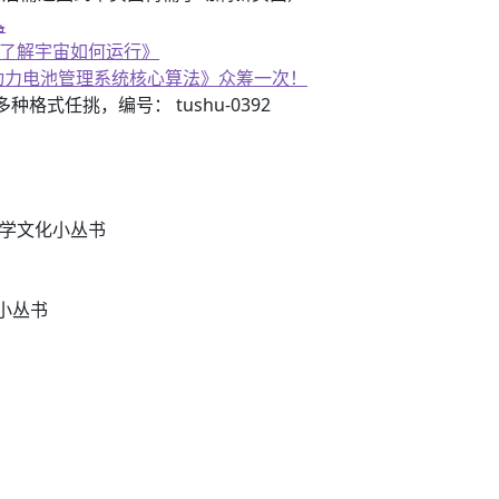
器
《了解宇宙如何运行》
子书籍《动力电池管理系统核心算法》众筹一次！
3）多种格式任挑，编号： tushu-0392
数学文化小丛书
小丛书