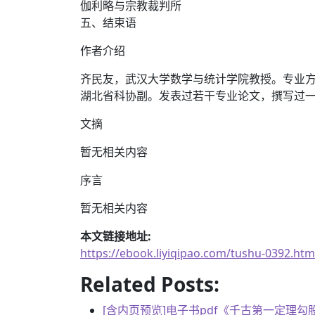
伽利略与宗教裁判所
五、结束语
作者介绍
齐民友，武汉大学数学与统计学院教授。专业
湖北省科协副。发表过若干专业论文，撰写过一
文摘
暂无相关内容
序言
暂无相关内容
本文链接地址:
https://ebook.liyiqipao.com/tushu-0392.htm
Related Posts:
[含内页预览]电子书pdf《千古第一定理勾