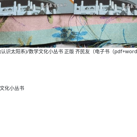
太阳系)/数学文化小丛书 正版 齐民友（电子书（pdf+word+epu
学文化小丛书