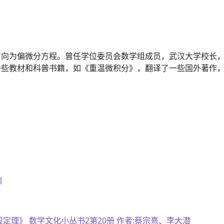
方向为偏微分方程。曾任学位委员会数学组成员，武汉大学校长
些教材和科普书籍，如《重温微积分》，翻译了一些国外著作，
l
股定理》 数学文化小丛书2第20册 作者:蔡宗熹、李大潜