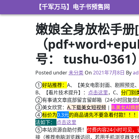
Skip to content
【千军万马】电子书预售网
嫩娘全身放松手册[
（pdf+word+e
号： tushu-0361
2021年3月4日
Posted under
未分类
On
2021年7月8日
By
ad
①
好站推荐：
A、【美女电影封面、剧照预览
B、【看片技术提升】：
点击这里
，C、
分门别
②有事请文章底部留言留邮箱（24小时回复您
③美女欣赏：
A.下载美女短视频
|
B.美女AI
④
标价为
0.3元
的商品请先不要急着付款！！！
法如下：
点击这里
⑤本站资源自助付费！
付费内容24小时可见，
接（推荐电脑浏览器访问，若用手机浏览器支