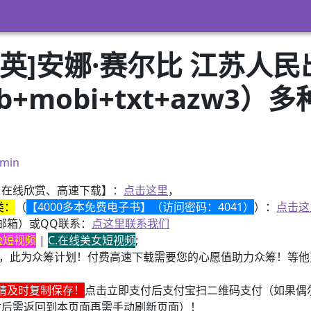
英]安娜·赛尔比 江苏人
pub+mobi+txt+azw
）
min
、在线欣赏、高速下载】：
点击这里
，
类：
（
【4000多本免费电子书】（访问密码：4041）
）：
点击这
邮箱）或QQ联系：
点这里联系我们
换脸短视频
|
C.在线美女短视频
;
，此为众筹计划！付费高速下载需要您的心愿值助力众筹！等他变
请及时复制保存！
点击立即支付后支付宝扫二维码支付（如果偶
付后需返回到本页面再需手动刷新页面）！