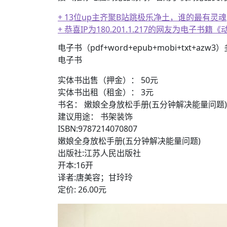
+ 13位up主齐聚B站跳极乐净土，谁的最有灵魂
+ 恭喜IP为180.201.1.217的网友为电
+ 【真·核心技术】搜片神器+下载+在线看片神
电子书（pdf+word+epub+mobi+txt+azw
电子书
实体书出售（押金）： 50元
实体书出租（租金）： 3元
书名： 嫩娘全身放松手册(五分钟解决能量问题)
建议用途： 书架装饰
ISBN:9787214070807
嫩娘全身放松手册(五分钟解决能量问题)
出版社:江苏人民出版社
开本:16开
译者:唐美容；甘玲玲
定价: 26.00元