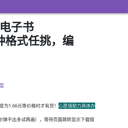
（电子书
3）多种格式任挑，编
里
为1.66元等价格时才有货！
心愿值助力具体办
尔弹不出多试两遍），等待页面跳转显示下载链