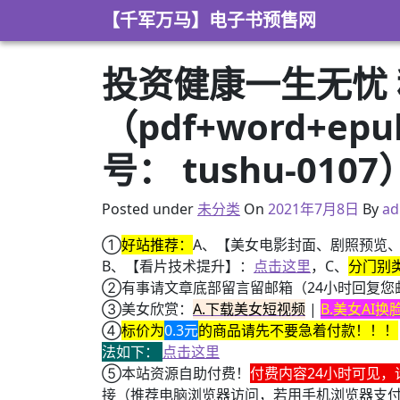
Skip to content
【千军万马】电子书预售网
投资健康一生无忧
（pdf+word+e
号： tushu-0107
2021年2月17日
Posted under
未分类
On
2021年7月8日
By
ad
①
好站推荐：
A、【美女电影封面、剧照预览
B、【看片技术提升】：
点击这里
，C、
分门别
②有事请文章底部留言留邮箱（24小时回复您
③美女欣赏：
A.下载美女短视频
|
B.美女AI
④
标价为
0.3元
的商品请先不要急着付款！！！
法如下：
点击这里
⑤本站资源自助付费！
付费内容24小时可见，
接（推荐电脑浏览器访问，若用手机浏览器支