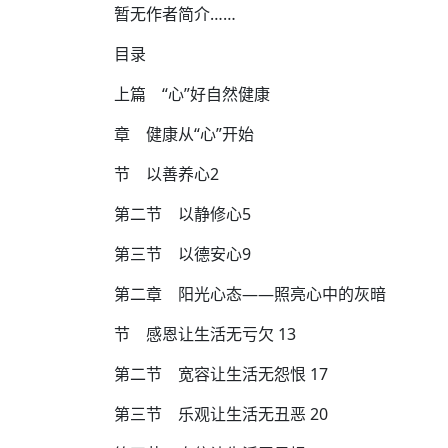
暂无作者简介……
目录
上篇 “心”好自然健康
章 健康从“心”开始
节 以善养心2
第二节 以静修心5
第三节 以德安心9
第二章 阳光心态——照亮心中的灰暗
节 感恩让生活无亏欠 13
第二节 宽容让生活无怨恨 17
第三节 乐观让生活无丑恶 20