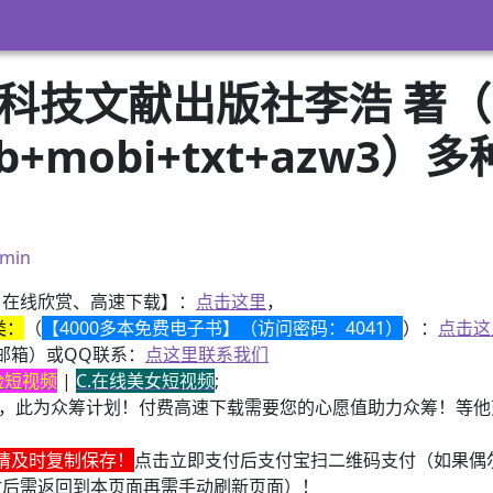
 科技文献出版社李浩 著
pub+mobi+txt+azw
）
min
、在线欣赏、高速下载】：
点击这里
，
类：
（
【4000多本免费电子书】（访问密码：4041）
）：
点击这
邮箱）或QQ联系：
点这里联系我们
换脸短视频
|
C.在线美女短视频
;
，此为众筹计划！付费高速下载需要您的心愿值助力众筹！等他变
请及时复制保存！
点击立即支付后支付宝扫二维码支付（如果偶
付后需返回到本页面再需手动刷新页面）！