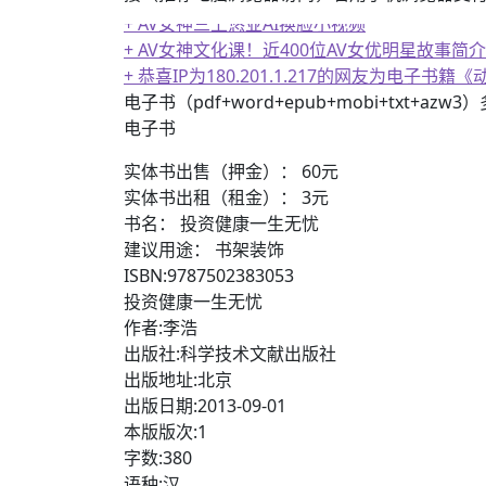
+ AV女神三上悠亚AI换脸小视频
+ AV女神文化课！近400位AV女优明星故事简介
+ 恭喜IP为180.201.1.217的网友为电
电子书（pdf+word+epub+mobi+txt+azw
电子书
实体书出售（押金）： 60元
实体书出租（租金）： 3元
书名： 投资健康一生无忧
建议用途： 书架装饰
ISBN:9787502383053
投资健康一生无忧
作者:李浩
出版社:科学技术文献出版社
出版地址:北京
出版日期:2013-09-01
本版版次:1
字数:380
语种:汉