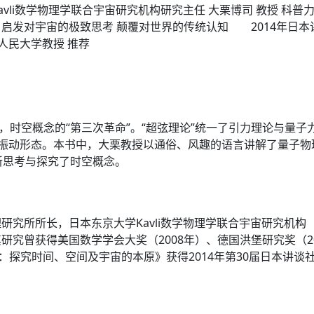
avli数学物理学联合宇宙研究机构研究主任 大栗博司 教授 
发对宇宙的极致思考 颠覆对世界的传统认知 2014年日本
_人民大学教授 推荐
，时空概念的“第三次革命”。“超弦理论”统一了引力理论与量子
”的振动形态。本书中，大栗教授以通俗、风趣的语言讲解了量子物理
新思考与探究了时空概念。
所所长，日本东京大学Kavli数学物理学联合宇宙研究机构（Ka
究曾获得美国数学学会大奖（2008年）、德国洪堡研究奖（200
论：探究时间、空间及宇宙的本原》获得2014年第30届日本讲谈