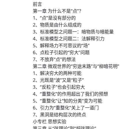
前言
第一章 为什么不是“点”？
1、“点”是没有部分的
2、物质是由什么组成的
3、标准模型之问题一：暗物质与暗能量
4、标准模型之问题二：法解释引力
5、解释场力不可思议的“场”
6、点粒子引起的“穷大”问题
7、不放弃“点”的想法
第二章 微观世界的“穷途末路”与“柳暗花明”
1、解决穷大的两种可能
2、光既是“波”又是“粒子”
3、“反粒子”也会引起穷大
4、“重整化”的作用超出了我们的预想
5、“重整化”让“知的分类”变为可能
6、引力为“重整化”关上了一道门
7、黑洞是结构层次的终点
小专栏 思想实验
第三章 从“弦理论”到“超弦理论”