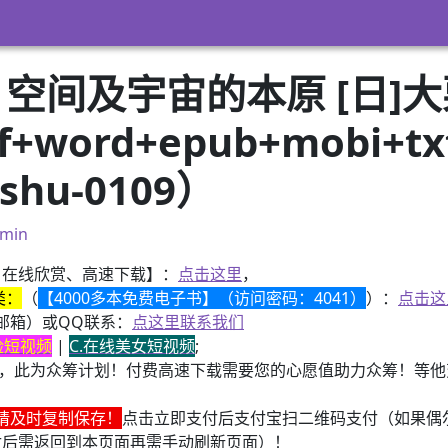
 空间及宇宙的本原 [日]
word+epub+mobi+t
hu-0109）
min
、在线欣赏、高速下载】：
点击这里
，
类：
（
【4000多本免费电子书】（访问密码：4041）
）：
点击这
邮箱）或QQ联系：
点这里联系我们
换脸短视频
|
C.在线美女短视频
;
，此为众筹计划！付费高速下载需要您的心愿值助力众筹！等他变
请及时复制保存！
点击立即支付后支付宝扫二维码支付（如果偶
付后需返回到本页面再需手动刷新页面）！