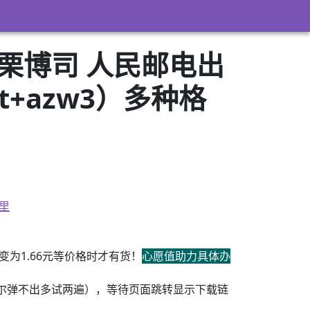
大栗博司 人民邮电出
xt+azw3）多种格
里
为1.66元等价格时才有货！
心愿值助力具体办
尔弹不出多试两遍），等待页面跳转显示下载链