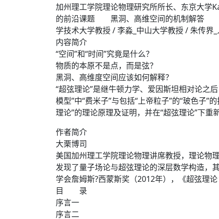
加州理工学院理论物理研究所所长、东京大学K
的前沿课题 黑洞、高维空间的机制解答 启
学技术大学教授 / 李淼_中山大学教授 / 朱传界
内容简介
“空间”和“时间”究竟是什么？
物质的本原不是点，而是弦？
黑洞、高维度空间应该如何解释？
“超弦理论”是继牛顿力学、爱因斯坦相对论之后
模型”中“费米子”与包括“上帝粒子”的“玻色子
理论”的理论原理及证明，并在“超弦理论”下重
作者简介
大栗博司
美国加州理工学院理论物理讲席教授，理论物理研究
发现了量子场论与超弦理论的深层数学构造，其研
学会詹姆斯?西蒙斯奖（2012年），《超弦理
目 录
序言一
序言二