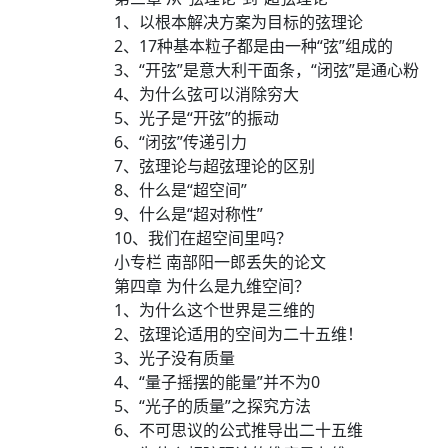
1、以根本解决方案为目标的弦理论
2、17种基本粒子都是由一种“弦”组成的
3、“开弦”是意大利干面条，“闭弦”是通心粉
4、为什么弦可以消除穷大
5、光子是“开弦”的振动
6、“闭弦”传递引力
7、弦理论与超弦理论的区别
8、什么是“超空间”
9、什么是“超对称性”
10、我们在超空间里吗？
小专栏 南部阳一郎丢失的论文
第四章 为什么是九维空间？
1、为什么这个世界是三维的
2、弦理论适用的空间为二十五维！
3、光子没有质量
4、“量子摇摆的能量”并不为0
5、“光子的质量”之探究方法
6、不可思议的公式推导出二十五维