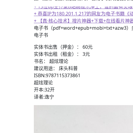
+ 13位up主齐聚B站跳极乐净土，谁的最有灵魂
+ 恭喜IP为180.201.1.217的网友为电
+ 【真·核心技术】搜片神器+下载+在线看片神
电子书（pdf+word+epub+mobi+txt+azw
电子书
实体书出售（押金）： 60元
实体书出租（租金）： 3元
书名： 超炫理论
建议用途： 床头科普
ISBN:9787115373861
超炫理论
开本:32开
译者:逸宁