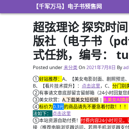
Skip to content
【千军万马】电子书预售网
超弦理论 探究时间
版社（电子书（pdf+
式任挑，编号： tus
2021年2月17日
Posted under
未分类
On
2021年7月8日
By
ad
①
好站推荐：
A、【美女电影封面、剧照预览
B、【看片技术提升】：
点击这里
，C、
分门别
②有事请文章底部留言留邮箱（24小时回复您
③美女欣赏：
A.下载美女短视频
|
B.美女AI
④
标价为
0.3元
的商品请先不要急着付款！！！
法如下：
点击这里
⑤本站资源自助付费！
付费内容24小时可见，
接（推荐电脑浏览器访问，若用手机浏览器支