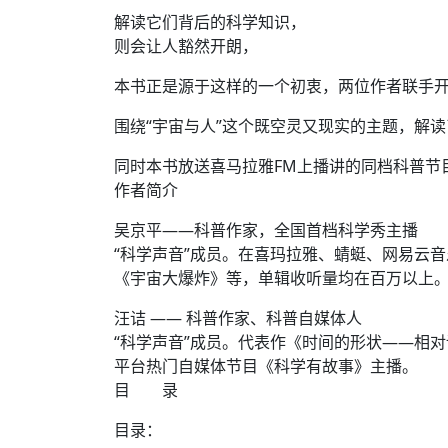
解读它们背后的科学知识，
则会让人豁然开朗，
本书正是源于这样的一个初衷，两位作者联手
围绕“宇宙与人”这个既空灵又现实的主题，解
同时本书放送喜马拉雅FM上播讲的同档科普节目
作者简介
吴京平——科普作家，全国首档科学秀主播
“科学声音”成员。在喜玛拉雅、蜻蜓、网易云
《宇宙大爆炸》等，单辑收听量均在百万以上
汪诘 —— 科普作家、科普自媒体人
“科学声音”成员。代表作《时间的形状——相
平台热门自媒体节目《科学有故事》主播。
目 录
目录：