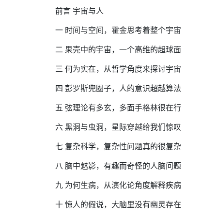
前言 宇宙与人
一 时间与空间，霍金思考着整个宇宙
二 果壳中的宇宙，一个高维的超球面
三 何为实在，从哲学角度来探讨宇宙
四 彭罗斯兜圈子，人的意识超越算法
五 弦理论有多玄，多面手格林很在行
六 黑洞与虫洞，星际穿越给我们惊叹
七 复杂科学，复杂性问题真的很复杂
八 脑中魅影，有趣而奇怪的人脑问题
九 为何生病，从演化论角度解释疾病
十 惊人的假说，大脑里没有幽灵存在