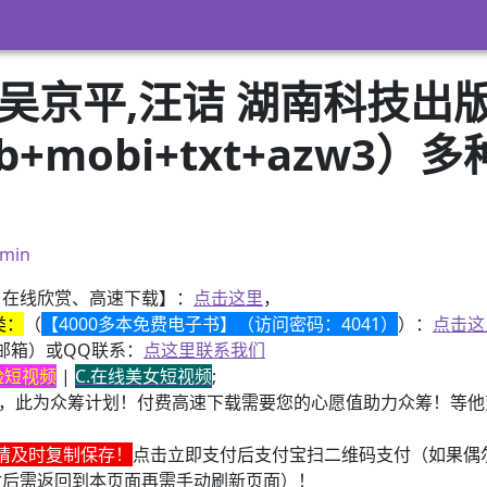
吴京平,汪诘 湖南科技出
pub+mobi+txt+azw
）
min
、在线欣赏、高速下载】：
点击这里
，
类：
（
【4000多本免费电子书】（访问密码：4041）
）：
点击这
邮箱）或QQ联系：
点这里联系我们
换脸短视频
|
C.在线美女短视频
;
，此为众筹计划！付费高速下载需要您的心愿值助力众筹！等他变
请及时复制保存！
点击立即支付后支付宝扫二维码支付（如果偶
付后需返回到本页面再需手动刷新页面）！