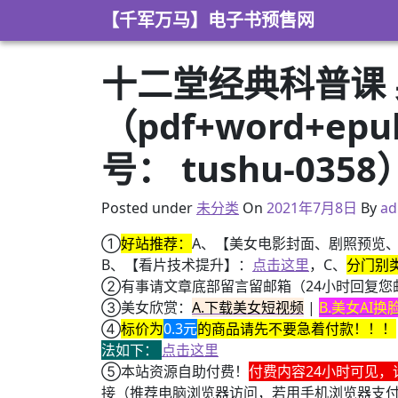
Skip to content
【千军万马】电子书预售网
十二堂经典科普课 
（pdf+word+e
号： tushu-0358
2021年3月3日
Posted under
未分类
On
2021年7月8日
By
ad
①
好站推荐：
A、【美女电影封面、剧照预览
B、【看片技术提升】：
点击这里
，C、
分门别
②有事请文章底部留言留邮箱（24小时回复您
③美女欣赏：
A.下载美女短视频
|
B.美女AI
④
标价为
0.3元
的商品请先不要急着付款！！！
法如下：
点击这里
⑤本站资源自助付费！
付费内容24小时可见，
接（推荐电脑浏览器访问，若用手机浏览器支