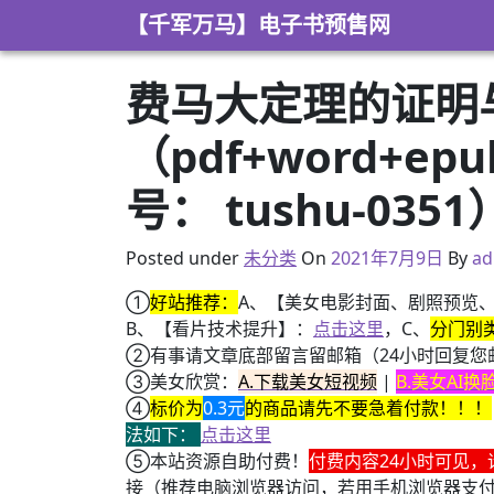
Skip to content
【千军万马】电子书预售网
费马大定理的证明
（pdf+word+e
号： tushu-0351
2021年5月2日
Posted under
未分类
On
2021年7月9日
By
ad
①
好站推荐：
A、【美女电影封面、剧照预览
B、【看片技术提升】：
点击这里
，C、
分门别
②有事请文章底部留言留邮箱（24小时回复您
③美女欣赏：
A.下载美女短视频
|
B.美女AI
④
标价为
0.3元
的商品请先不要急着付款！！！
法如下：
点击这里
⑤本站资源自助付费！
付费内容24小时可见，
接（推荐电脑浏览器访问，若用手机浏览器支
+ 恒星世界在暴力中诞生，也在暴力中消亡！