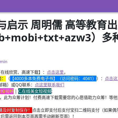
与启示 周明儒 高等教育
pub+mobi+txt+azw
）
min
、在线欣赏、高速下载】：
点击这里
，
类：
（
【4000多本免费电子书】（访问密码：4041）
）：
点击这
邮箱）或QQ联系：
点这里联系我们
换脸短视频
|
C.在线美女短视频
;
，此为众筹计划！付费高速下载需要您的心愿值助力众筹！等他变
请及时复制保存！
点击立即支付后支付宝扫二维码支付（如果偶
付后需返回到本页面再需手动刷新页面）！
《了解宇宙如何运行》