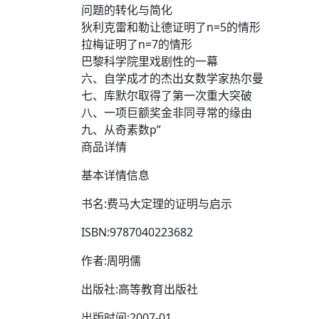
问题的转化与简化
狄利克雷和勒让德证明了n=5的情形
拉梅证明了n=7的情形
巴黎科学院里戏剧性的一幕
六、自学成才的杰出女数学家热尔曼
七、库默尔取得了第一次重大突破
八、一项巨额奖金非同寻常的缘由
九、从奇素数p”
商品详情
基本详情信息
书名:费马大定理的证明与启示
ISBN:9787040223682
作者:周明儒
出版社:高等教育出版社
出版时间:2007-01