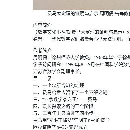
费马大定理的证明与启示 周明儒 高等教育出版社
内容简介
《数学文化小丛书·费马大定理的证明与启示》介
猜想，一代代数学家们煞费苦心仍无法证明。直
作者简介
周明儒，徐州师范大学教授。1963年毕业于徐州
学系访问研究；1993年8—9月在中国科学院数学
江苏省数学会副理事长。
目 录
一、一个众所皆知的定理
二、费马给世人留下了一个不解之谜
三、“业余数学家之王”——费马
四、漫长探索之路的三个阶段
五、二百年里只前进了四小步
费马用“无限下降法”证明了n=4的情形
欧拉证明了n=3时定理成立