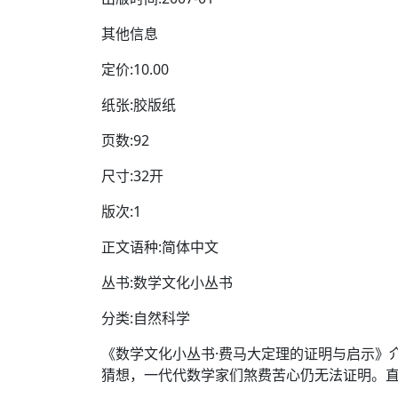
其他信息
定价:10.00
纸张:胶版纸
页数:92
尺寸:32开
版次:1
正文语种:简体中文
丛书:数学文化小丛书
分类:自然科学
《数学文化小丛书·费马大定理的证明与启示》介
猜想，一代代数学家们煞费苦心仍无法证明。直