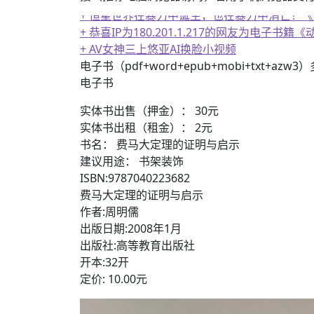
+ 恭喜IP为180.201.1.217的网友为电
+ AV女神三上悠亚AI换脸小视频
+ AV女神文化课！近400位AV女优明星故事简介
电子书（pdf+word+epub+mobi+txt+azw
电子书
实体书出售（押金）： 30元
实体书出租（租金）： 2元
书名： 费马大定理的证明与启示
建议用途： 书架装饰
ISBN:9787040223682
费马大定理的证明与启示
作者:周明儒
出版日期:2008年1月
出版社:高等教育出版社
开本:32开
定价: 10.00元