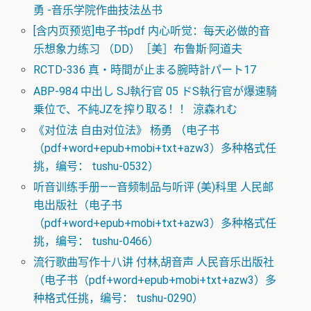
勇 -音乐学院作曲技法丛书
[含内页预览]电子书pdf 内心听觉：每天必做的音
乐想象力练习 （DD）［美］布鲁斯·阿道夫
RCTD-336 真・時間が止まる腕時計パート17
ABP-984 中出し SJ執行官 05 ドS執行官が爆速騎
乗位で、不純JZを搾り取る！！ 涼森れむ
《对位法 自由对位法》 杨勇 （电子书
（pdf+word+epub+mobi+txt+azw3）多种格式任
挑，编号： tushu-0532）
听音训练手册——音频制品与听评 (美)科里 人民邮
电出版社（电子书
（pdf+word+epub+mobi+txt+azw3）多种格式任
挑，编号： tushu-0466）
流行歌曲写作十八讲 付林,胡音声 人民音乐出版社
（电子书（pdf+word+epub+mobi+txt+azw3）多
种格式任挑，编号： tushu-0290）