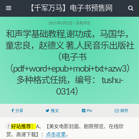
【千军万马】电子书预售网
2021年3月2日 • 没有评论
和声学基础教程,谢功成，马国华，
童忠良，赵德义 著,人民音乐出版社
（电子书
（pdf+word+epub+mobi+txt+azw3）
多种格式任挑，编号： tushu-
0314）
分享
推文
Pin
邮件
①
好站推荐：
A、【美女电影封面、剧照预览、在线欣
赏、高速下载】：
点击这里
，