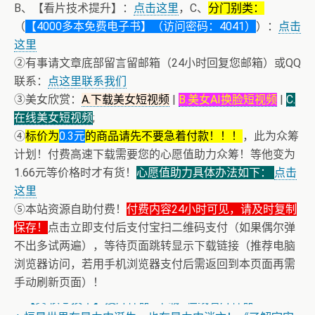
B、【看片技术提升】：
点击这里
，C、
分门别类：
（
【4000多本免费电子书】（访问密码：4041）
）：
点击
这里
②有事请文章底部留言留邮箱（24小时回复您邮箱）或QQ
联系：
点这里联系我们
③美女欣赏：
A.下载美女短视频
|
B.美女AI换脸短视频
|
C.
在线美女短视频
;
④
标价为
0.3元
的商品请先不要急着付款！！！
，此为众筹
计划！付费高速下载需要您的心愿值助力众筹！等他变为
1.66元等价格时才有货！
心愿值助力具体办法如下：
点击
这里
⑤本站资源自助付费！
付费内容24小时可见，请及时复制
保存！
点击立即支付后支付宝扫二维码支付（如果偶尔弹
不出多试两遍），等待页面跳转显示下载链接（推荐电脑
浏览器访问，若用手机浏览器支付后需返回到本页面再需
手动刷新页面）！
+ 【真·核心技术】搜片神器+下载+在线看片神器