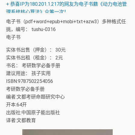
+ 恭喜IP为180.201.1.217的网友为电子书籍《动力电池管
理系统核心算法》众筹一次！
电子书（pdf+word+epub+mobi+txt+azw3）多种格式任
挑，编号： tushu-0316
电子书
实体书出售（押金）： 30元
实体书出租（租金）： 2元
书名： 考研数学必备手册
建议用途： 孩子实用
ISBN:9787502254056
考研数学必备手册
编者:文都考研命题研究中心
开本:64开
出版社:中国原子能出版社
译者:文都教育