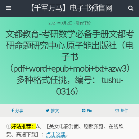
【千军万马】电子书预售网
2021年3月2日 • 没有评论
文都教育-考研数学必备手册文都考
研命题研究中心 原子能出版社（电
子书
（pdf+word+epub+mobi+txt+azw3）
多种格式任挑，编号： tushu-
0316）
分享
推文
Pin
邮件
①
好站推荐：
A、【美女电影封面、剧照预览、在线欣
赏、高速下载】：
点击这里
，