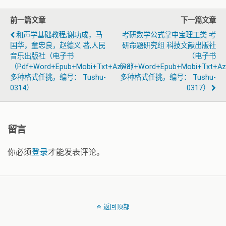
前一篇文章
下一篇文章
和声学基础教程,谢功成，马
考研数学公式掌中宝理工类 考
国华，童忠良，赵德义 著,人民
研命题研究组 科技文献出版社
音乐出版社（电子书
（电子书
（pdf+word+epub+mobi+txt+azw3）
（pdf+word+epub+mobi+txt+a
多种格式任挑，编号： Tushu-
多种格式任挑，编号： Tushu-
0314）
0317）
留言
你必须
登录
才能发表评论。
返回顶部