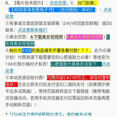
B、【看片技术提升】：
点击这里
，C、
分门别类：
（
【4000多本免费电子书】（访问密码：4041）
）：
点击
这里
②有事请文章底部留言留邮箱（24小时回复您邮箱）或QQ
联系：
点这里联系我们
③美女欣赏：
A.下载美女短视频
|
B.美女AI换脸短视频
|
C.
在线美女短视频
;
④
标价为
0.3元
的商品请先不要急着付款！！！
，此为众筹
计划！付费高速下载需要您的心愿值助力众筹！等他变为
1.66元等价格时才有货！
心愿值助力具体办法如下：
点击
这里
⑤本站资源自助付费！
付费内容24小时可见，请及时复制
保存！
点击立即支付后支付宝扫二维码支付（如果偶尔弹
不出多试两遍），等待页面跳转显示下载链接（推荐电脑
浏览器访问，若用手机浏览器支付后需返回到本页面再需
+ 恭喜IP为180.201.1.217的网友为电子书籍《动力电池管
手动刷新页面）！
理系统核心算法》众筹一次！
+ 13位up主齐聚B站跳极乐净土，谁的最有灵魂