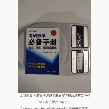
文都教育-考研数学必备手册文都考研命题研究中心
原子能出版社（电子书
（pdf+word+epub+mobi+txt+azw3）多种格式任挑，