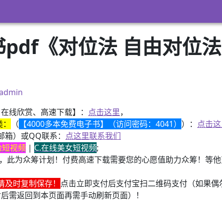
pdf《对位法 自由对位法
admin
、在线欣赏、高速下载】：
点击这里
，
类：
（
【4000多本免费电子书】（访问密码：4041）
）：
点击这
邮箱）或QQ联系：
点这里联系我们
换脸短视频
|
C.在线美女短视频
;
，此为众筹计划！付费高速下载需要您的心愿值助力众筹！等他变
请及时复制保存！
点击立即支付后支付宝扫二维码支付（如果偶
付后需返回到本页面再需手动刷新页面）！
子书籍《动力电池管理系统核心算法》众筹一次！