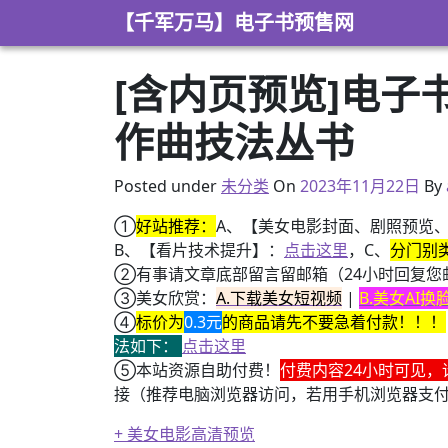
Skip to content
【千军万马】电子书预售网
[含内页预览]电子书
作曲技法丛书
2023年3月30日
Posted under
未分类
On
2023年11月22日
By
①
好站推荐：
A、【美女电影封面、剧照预览
B、【看片技术提升】：
点击这里
，C、
分门别
②有事请文章底部留言留邮箱（24小时回复您
③美女欣赏：
A.下载美女短视频
|
B.美女AI
④
标价为
0.3元
的商品请先不要急着付款！！！
法如下：
点击这里
⑤本站资源自助付费！
付费内容24小时可见，
接（推荐电脑浏览器访问，若用手机浏览器支
+ 美女电影高清预览
+ 恭喜IP为180.201.1.217的网友为电