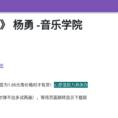
》 杨勇 -音乐学院
里
为1.66元等价格时才有货！
心愿值助力具体办
尔弹不出多试两遍），等待页面跳转显示下载链