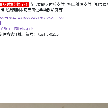
请及时复制保存！
点击立即支付后支付宝扫二维码支付（如果偶
付后需返回到本页面再需手动刷新页面）！
子书籍《动力电池管理系统核心算法》众筹一次！
器
《了解宇宙如何运行》
3）多种格式任挑，编号： tushu-0253