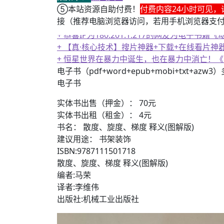
⑤本站资源自助付费！
付费内容24小时可见，
接（推荐电脑浏览器访问，若用手机浏览器支
+ 恭喜IP为180.201.1.217的网友为电
+ 【真·核心技术】搜片神器+下载+在线看片神
+ 恒星世界在暴力中诞生，也在暴力中消亡！
电子书（pdf+word+epub+mobi+txt+azw
电子书
实体书出售（押金）： 70元
实体书出租（租金）： 4元
书名： 散度、旋度、梯度 释义(图解版)
建议用途： 书架装饰
ISBN:9787111501718
散度、旋度、梯度 释义(图解版)
编者:马荣
译者:李维伟
出版社:机械工业出版社