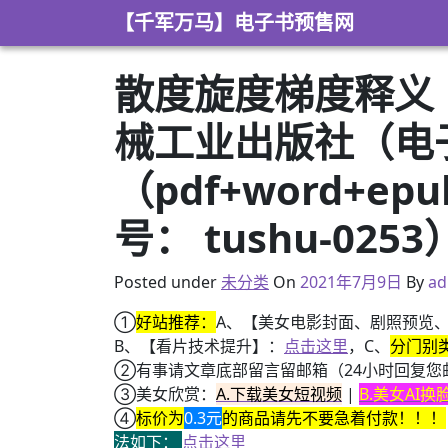
Skip to content
【千军万马】电子书预售网
散度旋度梯度释义（图
械工业出版社（电
（pdf+word+e
号： tushu-0253
2021年2月28日
Posted under
未分类
On
2021年7月9日
By
ad
①
好站推荐：
A、【美女电影封面、剧照预览
B、【看片技术提升】：
点击这里
，C、
分门别
②有事请文章底部留言留邮箱（24小时回复您
③美女欣赏：
A.下载美女短视频
|
B.美女AI
④
标价为
0.3元
的商品请先不要急着付款！！！
法如下：
点击这里