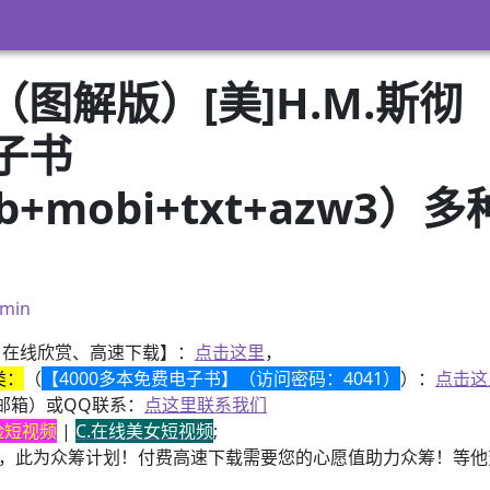
解版）[美]H.M.斯彻（H
子书
pub+mobi+txt+azw
）
min
、在线欣赏、高速下载】：
点击这里
，
类：
（
【4000多本免费电子书】（访问密码：4041）
）：
点击这
邮箱）或QQ联系：
点这里联系我们
换脸短视频
|
C.在线美女短视频
;
，此为众筹计划！付费高速下载需要您的心愿值助力众筹！等他变