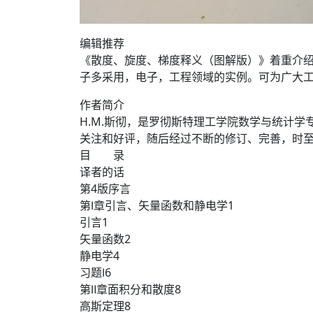
编辑推荐
《散度、旋度、梯度释义（图解版）》着重介
子多采用，电子，工程领域的实例。可为广大
作者简介
H.M.斯彻，是罗彻斯特理工学院数学与统计
关注和好评，随后经过不断的修订、完善，时至
目 录
译者的话
第4版序言
第Ⅰ章引言、矢量函数和静电学1
引言1
矢量函数2
静电学4
习题Ⅰ6
第Ⅱ章面积分和散度8
高斯定理8