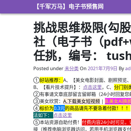
Skip to content
【千军万马】电子书预售网
挑战思维极限(勾股
社（电子书（pdf+w
任挑，编号： tush
2021年4月24日
Posted under
未分类
On
2021年7月9日
By
ad
①
好站推荐：
A、【美女电影封面、剧照预览
B、【看片技术提升】：
点击这里
，C、
分门别
②有事请文章底部留言留邮箱（24小时回复您
③美女欣赏：
A.下载美女短视频
|
B.美女AI
④
标价为
0.3元
的商品请先不要急着付款！！！
法如下：
点击这里
⑤本站资源自助付费！
付费内容24小时可见，
接（推荐电脑浏览器访问，若用手机浏览器支
+ 恭喜IP为180.201.1.217的网友为电