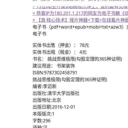
+ 13位up主齐聚B站跳极乐净土，谁的最有灵魂
+ 恭喜IP为180.201.1.217的网友为电
+ 【真·核心技术】搜片神器+下载+在线看片神
电子书（pdf+word+epub+mobi+txt+azw
电子书
实体书出售（押金）： 78元
实体书出租（租金）： 4元
书名： 挑战思维极限(勾股定理的365种证明)
建议用途： 书架装饰
ISBN:9787302458791
挑战思维极限(勾股定理的365种证明)
编者:李迈新
出版社:清华大学出版社
出版地址:北京
出版日期:2016-12-01
本版版次:1
字数:296
语种:汉