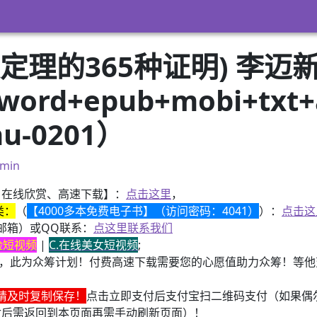
定理的365种证明) 李迈新
ord+epub+mobi+tx
u-0201）
min
、在线欣赏、高速下载】：
点击这里
，
类：
（
【4000多本免费电子书】（访问密码：4041）
）：
点击这
邮箱）或QQ联系：
点这里联系我们
换脸短视频
|
C.在线美女短视频
;
，此为众筹计划！付费高速下载需要您的心愿值助力众筹！等他变
请及时复制保存！
点击立即支付后支付宝扫二维码支付（如果偶
付后需返回到本页面再需手动刷新页面）！
子书籍《动力电池管理系统核心算法》众筹一次！