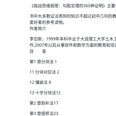
《挑战思维极限：勾股定理的365种证明》主
书中大多数证法用到的知识不超过初中几何的
爱好者的参考读物。
作者简介
李迈新，1999年本科毕业于大连理工大学土木工
作,2007年以后从事软件和数学方面的教育和培
目 录
第1 章分块法 1
11 分块对应法 2
12 镶嵌法 8
13 十字分块法12
第2 章割补法17
第3 章搭桥法23