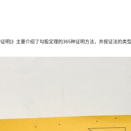
种证明)》主要介绍了勾股定理的365种证明方法，并按证法的