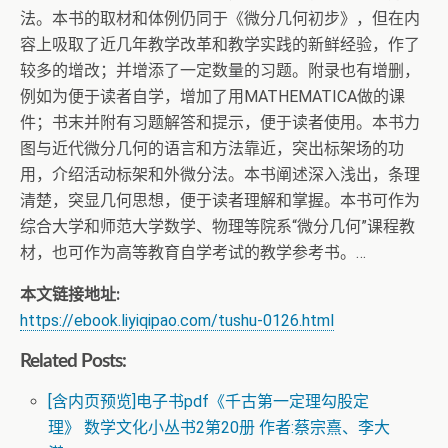
法。本书的取材和体例仍同于《微分几何初步》，但在内
容上吸取了近几年教学改革和教学实践的新鲜经验，作了
较多的增改；并增添了一定数量的习题。附录也有增删，
例如为便于读者自学，增加了用MATHEMATICA做的课
件；书末并附有习题解答和提示，便于读者使用。本书力
图与近代微分几何的语言和方法靠近，突出标架场的功
用，介绍活动标架和外微分法。本书阐述深入浅出，条理
清楚，突显几何思想，便于读者理解和掌握。本书可作为
综合大学和师范大学数学、物理等院系“微分几何”课程教
材，也可作为高等教育自学考试的教学参考书。…
本文链接地址:
https://ebook.liyiqipao.com/tushu-0126.html
Related Posts:
[含内页预览]电子书pdf《千古第一定理勾股定
理》 数学文化小丛书2第20册 作者:蔡宗熹、李大