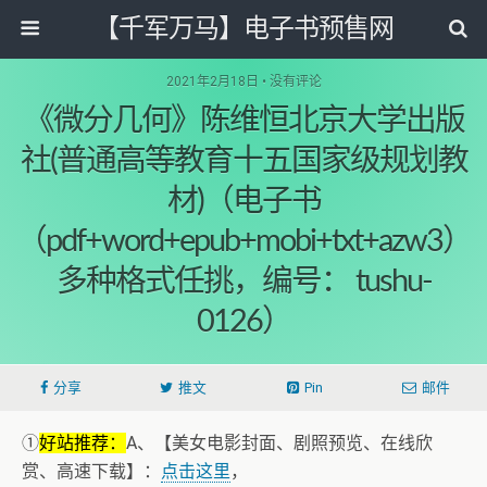
【千军万马】电子书预售网
2021年2月18日 • 没有评论
《微分几何》陈维恒北京大学出版
社(普通高等教育十五国家级规划教
材)（电子书
（pdf+word+epub+mobi+txt+azw3）
多种格式任挑，编号： tushu-
0126）
分享
推文
Pin
邮件
①
好站推荐：
A、【美女电影封面、剧照预览、在线欣
赏、高速下载】：
点击这里
，