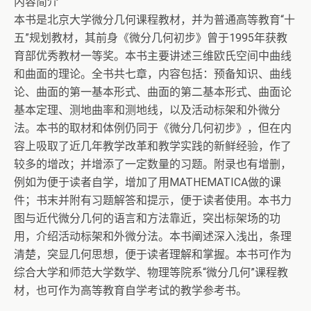
内容简介
本书是北京大学微分几何课程教材，并为普通高等教育“十
五”规划教材，其前身《微分几何初步》曾于1995年获教
育部优秀教材一等奖。本书主要讲述三维欧氏空间中曲线
和曲面的理论。全书共七章，内容包括：预备知识、曲线
论、曲面的第一基本形式、曲面的第二基本形式、曲面论
基本定理、测地曲率和测地线，以及活动标架和外微分
法。本书的取材和体例仍同于《微分几何初步》，但在内
容上吸取了近几年教学改革和教学实践的新鲜经验，作了
较多的增改；并增添了一定数量的习题。附录也有增删，
例如为便于读者自学，增加了用MATHEMATICA做的课
件；书末并附有习题解答和提示，便于读者使用。本书力
图与近代微分几何的语言和方法靠近，突出标架场的功
用，介绍活动标架和外微分法。本书阐述深入浅出，条理
清楚，突显几何思想，便于读者理解和掌握。本书可作为
综合大学和师范大学数学、物理等院系“微分几何”课程教
材，也可作为高等教育自学考试的教学参考书。