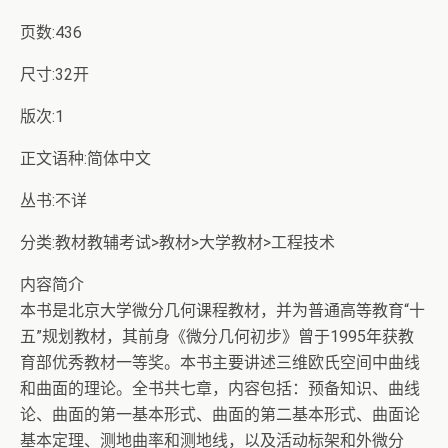
页数:436
尺寸:32开
版次:1
正文语种:简体中文
丛书:不详
分类:教材教辅考试>教材>大学教材>工程技术
内容简介
本书是北京大学微分几何课程教材，并为普通高等教育“十
五”规划教材，其前身《微分几何初步》曾于1995年获教
育部优秀教材一等奖。本书主要讲述三维欧氏空间中曲线
和曲面的理论。全书共七章，内容包括：预备知识、曲线
论、曲面的第一基本形式、曲面的第二基本形式、曲面论
基本定理、测地曲率和测地线，以及活动标架和外微分