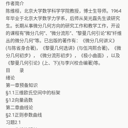
作者简介
陈维桓，北京大学数学科学学院教授，博士生导师。1964
年毕业于北京大学数学力学系，后师从吴光磊先生读研究
生。长期从事微分几何方向的研究工作和教学工作，开设
的课程有“微分几何”、“微分流形”、“黎曼几何引论”和“纤维
丛的微分几何”等。已出版的著作有：《微分几何讲义》
(与陈省身合著)，《黎曼几何选讲》(与伍鸿熙合著)，《微
分几何初步》，《微分流形初步》，《极小曲面》，以及
《黎曼几何引论》(上、下)(与李兴校合编著)等。
目 录
绪论
第一章预备知识
§1.1三维欧氏空间中的标架
§1.2向量函数
第二章曲线论
§2.1正则参数曲线
习题2.1