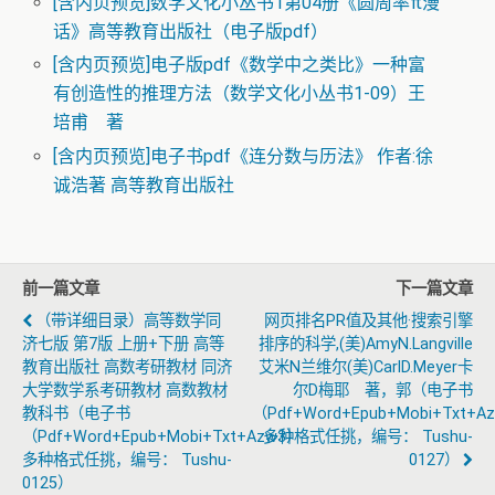
[含内页预览]数学文化小丛书1第04册《圆周率π漫
话》高等教育出版社（电子版pdf）
[含内页预览]电子版pdf《数学中之类比》一种富
有创造性的推理方法（数学文化小丛书1-09）王
培甫 著
[含内页预览]电子书pdf《连分数与历法》 作者:徐
诚浩著 高等教育出版社
前一篇文章
下一篇文章
（带详细目录）高等数学同
网页排名PR值及其他·搜索引擎
济七版 第7版 上册+下册 高等
排序的科学,(美)AmyN.Langville
教育出版社 高数考研教材 同济
艾米N兰维尔(美)CarlD.Meyer卡
大学数学系考研教材 高数教材
尔D梅耶 著，郭（电子书
教科书（电子书
（pdf+word+epub+mobi+txt+a
（pdf+word+epub+mobi+txt+azw3）
多种格式任挑，编号： Tushu-
多种格式任挑，编号： Tushu-
0127）
0125）