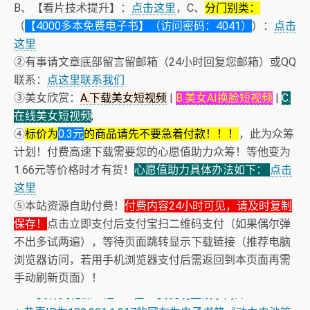
B、【看片技术提升】：
点击这里
，C、
分门别类：
（
【4000多本免费电子书】（访问密码：4041）
）：
点击
这里
②有事请文章底部留言留邮箱（24小时回复您邮箱）或QQ
联系：
点这里联系我们
③美女欣赏：
A.下载美女短视频
|
B.美女AI换脸短视频
|
C.
在线美女短视频
;
④
标价为
0.3元
的商品请先不要急着付款！！！
，此为众筹
计划！付费高速下载需要您的心愿值助力众筹！等他变为
1.66元等价格时才有货！
心愿值助力具体办法如下：
点击
这里
⑤本站资源自助付费！
付费内容24小时可见，请及时复制
保存！
点击立即支付后支付宝扫二维码支付（如果偶尔弹
不出多试两遍），等待页面跳转显示下载链接（推荐电脑
浏览器访问，若用手机浏览器支付后需返回到本页面再需
+ AV女神三上悠亚AI换脸小视频
手动刷新页面）！
+ AV女神文化课！近400位AV女优明星故事简介