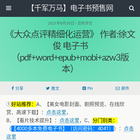
【千军万马】电子书预售网
2021年8月30日 • 没有评论
《大众点评精细化运营》 作者:徐文
俊 电子书
（pdf+word+epub+mobi+azw3版
本）
分享
推文
Pin
邮件
①
好站推荐：
A、【美女电影封面、剧照预览、在线欣
赏、高速下载】：
点击这里
，
B、【看片技术提升】：
点击这里
，C、
分门别类：
（
【4000多本免费电子书】（访问密码：4041）
）：
点击
这里