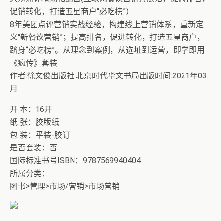
促销转化，打造五星商户“必吃榜”）
8年美团点评营销实战经验，构建线上营销体系，重新定
义“新餐饮营销”；提高排名，促进转化，打造五星商户，
跻身“必吃榜”。从理念到案例，从选址到运营，即学即用
《疯传》套装
作者:徐文俊出版社:北京时代华文书局出版时间:2021年03
月
开 本：16开
纸 张：胶版纸
包 装：平装-胶订
是否套装：否
国际标准书号ISBN：9787569940404
所属分类：
图书>管理>市场/营销>市场营销