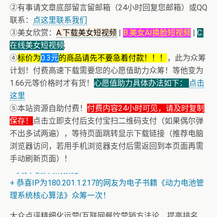
②有事请文章底部留言留邮箱（24小时回复您邮箱）或QQ
联系：
点这里联系我们
③美女欣赏：
A.下载美女短视频
|
B.美女AI换脸短视频
|
C.
在线美女短视频
;
④
标价为
0.3元
的商品请先不要急着付款！！！
，此为众筹
计划！付费高速下载需要您的心愿值助力众筹！等他变为
1.66元等价格时才有货！
心愿值助力具体办法如下：
点击
这里
⑤本站资源自助付费！
付费内容24小时可见，请及时复制
保存！
点击立即支付后支付宝扫二维码支付（如果偶尔弹
不出多试两遍），等待页面跳转显示下载链接（推荐电脑
浏览器访问，若用手机浏览器支付后需返回到本页面再需
手动刷新页面）！
+ 美女电影高清预览
+ 恭喜IP为180.201.1.217的网友为电子书籍《动力电池管
理系统核心算法》众筹一次！
大众点评精细化运营(互联网餐饮营销方法论，提高排名，