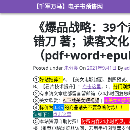
Skip to content
【千军万马】电子书预售网
《爆品战略：39个
错刀 著；读客文化
（pdf+word+ep
2021年8月31日
Posted under
未分类
On
2021年9月1日
By
ad
①
好站推荐：
A、【美女电影封面、剧照预览
B、【看片技术提升】：
点击这里
，C、
分门别
②有事请文章底部留言留邮箱（24小时回复您
③美女欣赏：
A.下载美女短视频
|
B.美女AI
④
标价为
0.3元
的商品请先不要急着付款！！！
法如下：
点击这里
⑤本站资源自助付费！
付费内容24小时可见，
接（推荐电脑浏览器访问，若用手机浏览器支
+ 【真·核心技术】搜片神器+下载+在线看片神