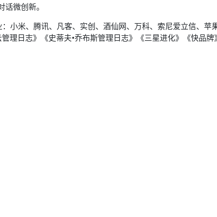
祎对话微创新。
企业：小米、腾讯、凡客、实创、酒仙网、万科、索尼爱立信、苹
云管理日志》《史蒂夫•乔布斯管理日志》《三星进化》《快品