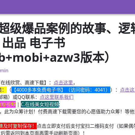
超级爆品案例的故事、逻辑
 出品 电子书
ub+mobi+azw3版本）
min
、在线欣赏、高速下载】：
点击这里
，
类：
（
【4000多本免费电子书】（访问密码：4041）
）：
点击这
邮箱）或QQ联系：
点这里联系我们
换脸短视频
|
C.在线美女短视频
;
，此为众筹计划！付费高速下载需要您的心愿值助力众筹！等他变
请及时复制保存！
点击立即支付后支付宝扫二维码支付（如果偶
付后需返回到本页面再需手动刷新页面）！
器