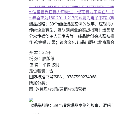
+ 恒星世界在暴力中诞生，也在暴力中消亡！
+ 恭喜IP为180.201.1.217的网友为电
+ AV女神三上悠亚AI换脸小视频
爆品战略：39个超级爆品案例的故事、逻辑与
传统企业转型、互联网创业的实战指南！爆品
分众传媒创始人江南春等一线品牌创始人联袂
作者:金错刀 著；读客文化 出品出版社:北京联合
开 本：32开
纸 张：胶版纸
包 装：平装-胶订
是否套装：否
国际标准书号ISBN：9787550274068
所属分类：
图书>管理>市场/营销>市场营销
《爆品战略：39个超级爆品案例的故事、逻辑与方法》