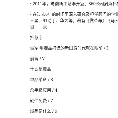
• 2011年，与创新工场李开复、360公司周鸿
• 在过去6年的时间里深入研究及担任顾问的
三星、91助手、华为等。著有《微革命》《马
目 录
推荐序
雷军:用爆品打造的新国货时代就在眼前 / I
前言 / V
什么是爆品
单品革命 / 3
杀手级应用 / 4
硬件免费 / 7
爆品是什么 / 9