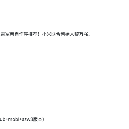
人雷军亲自作序推荐！小米联合创始人黎万强、
+mobi+azw3版本）