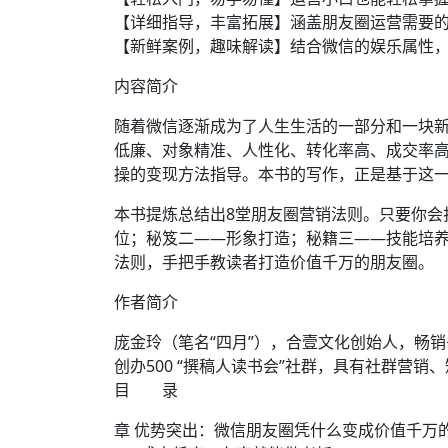
【详细指导，丰富拓展】涵盖朋友圈运营需要
【新鲜案例，趣味解读】结合微信的娱乐属性
内容简介
随着微信逐渐成为了人生生活的一部分和一块
低廉、对象精准、人性化、转化率高、成交率
操的变现方法指导。本书的写作，正是基于这
本书提炼总结出8堂朋友圈营销法则。只要你会
位；秘笈二——形象打造；秘籍三——技能培
法则，手把手教读者打造价值千万的朋友圈。
作者简介
庞金玲（笔名“四月”），合壹文化创始人，畅销
创办500 “撰稿人读书会”社群，具有社群营销
目 录
章 优势突出：微信朋友圈凭什么变成价值千万的