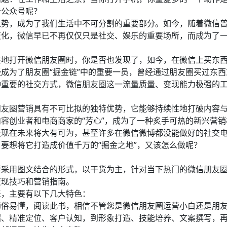
看公众号呢？
之势，成为了我们生活中不可分割的重要部分。如今，随着微信
变化，微信早已不再仅仅只是社交、娱乐的重要场所，而成为了
。
性地打开微信朋友圈时，你是否也发现了，如今，在微信上买东
成为了朋友圈“掘金链”中的重要一员，曾经通过朋友圈买过东
种重要的社交方式，微信朋友圈这一流量质量、变现能力极强的
朋友圈营销具有不可比拟的独特优势，它能够持续性地打破内容
容创业者和电商商家的“芳心”，成为了一种炙手可热的新兴营销
变现在未来将大有可为，甚至许多在微信微博都没能做好的社交
要想将它打造成价值千万的“掘金之地”，又该怎么做呢？
要采用图文结合的形式，以干货为主，针对当下热门的微信朋友
变现技巧和营销指南。
来，主要有以下几大特色：
通俗易懂，阅读此书，相信不管您是微信朋友圈运营小白还是朋
绍、精准定位、客户认知，到形象打造、技能培养、文案撰写，