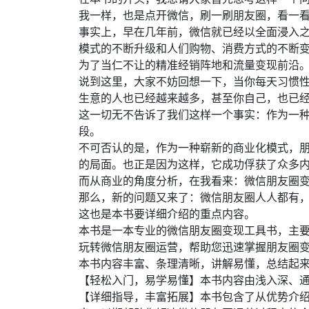
我一样，也是点开微信，刷一刷朋友圈，看一
事实上，早在几年前，微信就已经以全面浸入
模式的不断升级和人们购物、消费方式的不断
为了当仁不让的精准经销阵地和流量变现前沿
说到这里，大家不妨回想一下，当你每天习惯
生意的人也已经越来越多，甚至你自己，也已经
这一切无不告诉了我们这样一个事实：作为一
段。
不可否认的是，作为一种崭新的商业化模式，
的局面。也正是因为这样，它成功俘获了众多内
而从商业的角度分析，在我看来：微信朋友圈
那么，新的问题又来了：微信朋友圈人人都有，
这也是本书要详细介绍的重点内容。
本书是一本专业的微信朋友圈变现工具书，主
玩转微信朋友圈运营，帮助您迅速掌握朋友圈
本书内容丰富、条理清晰，讲解易懂，总结起
【轻松入门，易学易懂】本书内容由浅入深、
【详细指导，丰富拓展】本书包含了从优势介