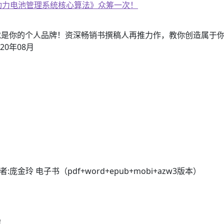
子书籍《动力电池管理系统核心算法》众筹一次！
是你的个人品牌！资深畅销书撰稿人再推力作，教你创造属于你
20年08月
玲 电子书（pdf+word+epub+mobi+azw3版本）
握