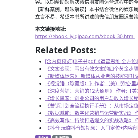
容。以期帮助您解决微信朋友圈运营过程中的
【新鲜案例，趣味解读】本书结合微信的娱乐
立言不易，希望本书所讲述的微信朋友圈运营
本文链接地址:
https://ebook.liyiqipao.com/xbook-30.html
Related Posts:
[含内页预览]电子书pdf《运营思维 全方位构建
《文案变现：写出有效文案的四个黄金步骤》 作者
《新媒体运营》 新媒体从业者的技能提升课 作者
《视觉锤（珍藏版）》作者:（美）劳拉·里斯（Lau
《深度营销：营销的12大原则》 作者:【美】托
《增长黑客：创业公司的用户与收入增长秘籍》 作
《营销计划全流程执行手册》：从市场定位到执行
《数据赋能：数字化营销与运营新实战》 作者:宋
《高效写作：持续打造爆文的实战攻略》 作者:汤
《抖音 玩赚抖音短视频：入门定位+内容创作+品