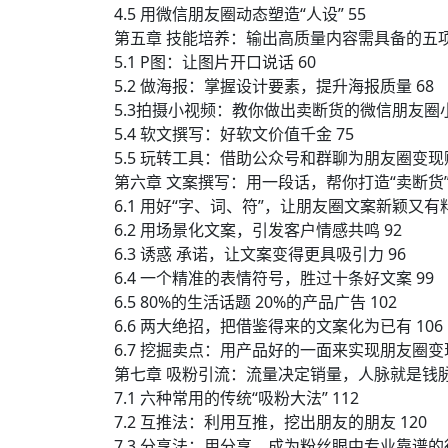
4.5 用微信朋友圈动态塑造“人设” 55
第五章 技能培养：输出高质量内容需具备的五项
5.1 P图：让图片开口说话 60
5.2 做海报：掌握设计要素，提升海报质量 68
5.3拍摄小视频：教你做出卖断货的微信朋友圈小
5.4 软文撰写：好软文价值千金 75
5.5 玩转工具：借助公众号和群聊为朋友圈变现赋
第六章 文案撰写：用一段话，帮你打造“卖断货”
6.1 用好“字、词、符”，让朋友圈文案新颖又有料
6.2 用场景化文案，引发客户情感共鸣 92
6.3 诱惑 承诺，让文案变得更具吸引力 96
6.4 一个精准的表情符号，胜过十条好文案 99
6.5 80%的生活话题 20%的产品广告 102
6.6 两大绝招，把借鉴得来的文案化为已有 106
6.7 挖掘卖点：用产品好的一面来实现朋友圈变现
第七章 吸粉引流：流量决定销量，人脉就是钱脉 
7.1 六种常用的传统“吸粉大法” 112
7.2 互推法：利用互推，挖出朋友的朋友 120
7.3 分享法：用分享，成为粉丝眼中专业靠谱的行