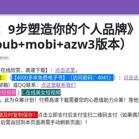
9步塑造你的个人品牌》 
pub+mobi+azw3版本）
min
、在线欣赏、高速下载】：
点击这里
，
类：
（
【4000多本免费电子书】（访问密码：4041）
）：
点击这
邮箱）或QQ联系：
点这里联系我们
换脸短视频
|
C.在线美女短视频
;
，此为众筹计划！付费高速下载需要您的心愿值助力众筹！等他变
请及时复制保存！
点击立即支付后支付宝扫二维码支付（如果偶
付后需返回到本页面再需手动刷新页面）！