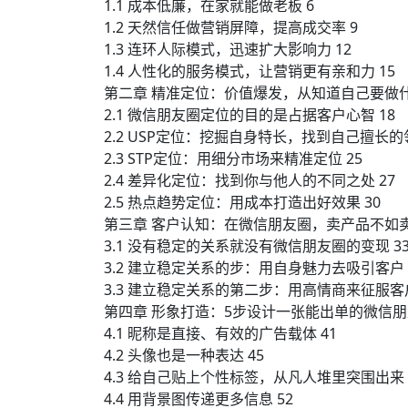
1.1 成本低廉，在家就能做老板 6
1.2 天然信任做营销屏障，提高成交率 9
1.3 连环人际模式，迅速扩大影响力 12
1.4 人性化的服务模式，让营销更有亲和力 15
第二章 精准定位：价值爆发，从知道自己要做什
2.1 微信朋友圈定位的目的是占据客户心智 18
2.2 USP定位：挖掘自身特长，找到自己擅长的领
2.3 STP定位：用细分市场来精准定位 25
2.4 差异化定位：找到你与他人的不同之处 27
2.5 热点趋势定位：用成本打造出好效果 30
第三章 客户认知：在微信朋友圈，卖产品不如卖
3.1 没有稳定的关系就没有微信朋友圈的变现 3
3.2 建立稳定关系的步：用自身魅力去吸引客户 
3.3 建立稳定关系的第二步：用高情商来征服客户
第四章 形象打造：5步设计一张能出单的微信朋
4.1 昵称是直接、有效的广告载体 41
4.2 头像也是一种表达 45
4.3 给自己贴上个性标签，从凡人堆里突围出来 
4.4 用背景图传递更多信息 52