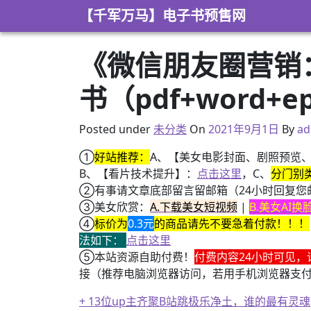
Skip to content
【千军万马】电子书预售网
《微信朋友圈营销：
书（pdf+word+e
2021年8月31日
Posted under
未分类
On
2021年9月1日
By
ad
①
好站推荐：
A、【美女电影封面、剧照预览
B、【看片技术提升】：
点击这里
，C、
分门别
②有事请文章底部留言留邮箱（24小时回复您
③美女欣赏：
A.下载美女短视频
|
B.美女AI
④
标价为
0.3元
的商品请先不要急着付款！！！
法如下：
点击这里
⑤本站资源自助付费！
付费内容24小时可见，
接（推荐电脑浏览器访问，若用手机浏览器支
+ 13位up主齐聚B站跳极乐净土，谁的最有灵魂