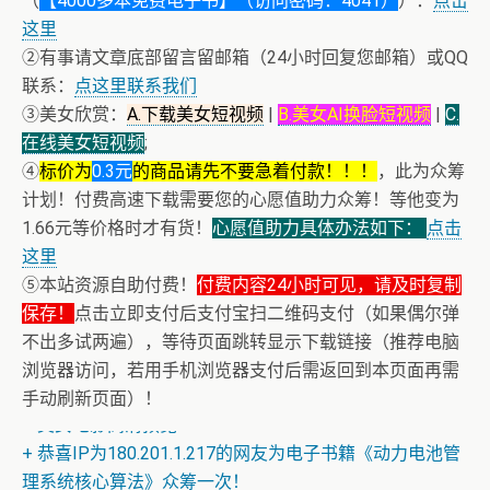
（
【4000多本免费电子书】（访问密码：4041）
）：
点击
这里
②有事请文章底部留言留邮箱（24小时回复您邮箱）或QQ
联系：
点这里联系我们
③美女欣赏：
A.下载美女短视频
|
B.美女AI换脸短视频
|
C.
在线美女短视频
;
④
标价为
0.3元
的商品请先不要急着付款！！！
，此为众筹
计划！付费高速下载需要您的心愿值助力众筹！等他变为
1.66元等价格时才有货！
心愿值助力具体办法如下：
点击
这里
⑤本站资源自助付费！
付费内容24小时可见，请及时复制
保存！
点击立即支付后支付宝扫二维码支付（如果偶尔弹
不出多试两遍），等待页面跳转显示下载链接（推荐电脑
浏览器访问，若用手机浏览器支付后需返回到本页面再需
手动刷新页面）！
+ 美女电影高清预览
+ 恭喜IP为180.201.1.217的网友为电子书籍《动力电池管
理系统核心算法》众筹一次！