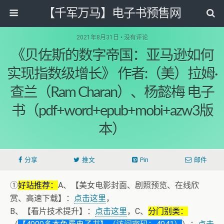
【千军万马】电子书预售网
2021年8月31日 • 没有评论
《贝佐斯的数字帝国：亚马逊如何
实现指数级增长》 作者:（美）拉姆·
查兰（Ram Charan）、杨懿梅 电子
书（pdf+word+epub+mobi+azw3版
本）
分享
推文
Pin
邮件
①
好站推荐：
A、【美女电影封面、剧照预览、在线欣
赏、高速下载】：
点击这里
，
B、【看片技术提升】：
点击这里
，C、
分门别类：