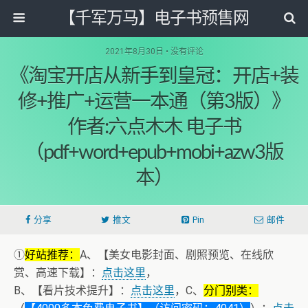
【千军万马】电子书预售网
2021年8月30日 • 没有评论
《淘宝开店从新手到皇冠：开店+装
修+推广+运营一本通（第3版）》
作者:六点木木 电子书
（pdf+word+epub+mobi+azw3版
本）
分享
推文
Pin
邮件
①
好站推荐：
A、【美女电影封面、剧照预览、在线欣
赏、高速下载】：
点击这里
，
B、【看片技术提升】：
点击这里
，C、
分门别类：