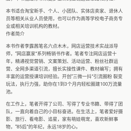
本书适合淘宝新手、个人、小团队、实体店卖家、退休人
员等相关从业人员使用，也可以作为高等学校电子商务专
业或相关培训机构的教材。
作者简介
本书作者李露茜笔名六点木木，网店运营技术实战派导
师，“网店赢家”系列畅销书作者。笔者专注网店运营十
年，精通视觉营销、文案策划、活动运营、粉丝社群运
营、全网多渠道引流，擅长实操性课件、教材编写；拥有
丰富的运营授课培训经验。开创“三微一抖”引流圈粉 裂变
玩法，执行力强，助你在1到3个月内轻松圈建100万流量
池。
在工作上，笔者开得了公司、写得了专业书籍、带得了团
队，一直向着自己的小目标奋进。在生活上，笔者爱好摄
影、旅行、看电影、追星，家有萌娃萌宠，喜欢新鲜事
物，“85后”的年纪，永远18岁的心。