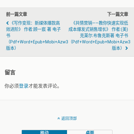
前一篇文章
下一篇文章
《写作变现：新媒体爆款高
《共情营销——教你快速实现低
效进阶》 作者:顾一宸 著 电子
成本爆发式销售增长》 作者:(美)
书
克莱尔.布鲁克斯著 电子书
（pdf+word+epub+mobi+azw3
（pdf+word+epub+mobi+azw3
版本）
版本）
留言
你必须
登录
才能发表评论。
返回顶部
移动
桌面