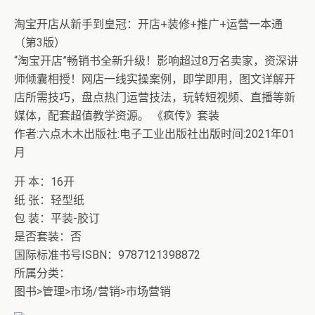
淘宝开店从新手到皇冠：开店+装修+推广+运营一本通
（第3版）
“淘宝开店”畅销书全新升级！影响超过8万名卖家，资深讲
师倾囊相授！网店一线实操案例，即学即用，图文详解开
店所需技巧，盘点热门运营技法，玩转短视频、直播等新
媒体，配套超值教学资源。 《疯传》套装
作者:六点木木出版社:电子工业出版社出版时间:2021年01
月
开 本：16开
纸 张：轻型纸
包 装：平装-胶订
是否套装：否
国际标准书号ISBN：9787121398872
所属分类：
图书>管理>市场/营销>市场营销