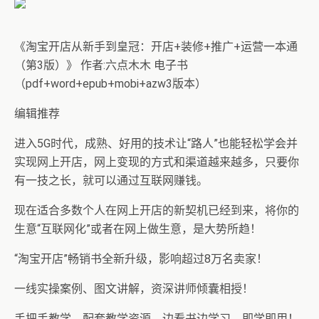
《淘宝开店从新手到皇冠：开店+装修+推广+运营一本通
（第3版）》 作者:六点木木 电子书
（pdf+word+epub+mobi+azw3版本）
编辑推荐
进入5G时代，成熟、好用的技术让“路人”也能轻松学会并
实现网上开店，网上变现的方式和渠道越来越多，只要你
有一技之长，就可以通过互联网赚钱。
现在适合多数个人在网上开店的新契机已经到来，将你的
生意“互联网化”或者在网上做生意，是大势所趋！
“淘宝开店”畅销书全新升级，影响超过8万名卖家！
一线实操案例、图文讲解，资深讲师倾囊相授！
手把手教学，配套教学资源，边看书边学习，即学即用！