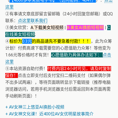
（
【4000多本免费电子书】（访问密码：4041）
）：
点击
这里
②有事请文章底部留言留邮箱（24小时回复您邮箱）或QQ
联系：
点这里联系我们
③美女欣赏：
A.下载美女短视频
|
B.美女AI换脸短视频
|
C.
在线美女短视频
;
④
标价为
0.3元
的商品请先不要急着付款！！！
，此为众筹
计划！付费高速下载需要您的心愿值助力众筹！等他变为
1.66元等价格时才有货！
心愿值助力具体办法如下：
点击
这里
⑤本站资源自助付费！
付费内容24小时可见，请及时复制
保存！
点击立即支付后支付宝扫二维码支付（如果偶尔弹
不出多试两遍），等待页面跳转显示下载链接（推荐电脑
浏览器访问，若用手机浏览器支付后需返回到本页面再需
手动刷新页面）！
+ AV女神三上悠亚AI换脸小视频
+ AV女神文化课！近400位AV女优明星故事简介