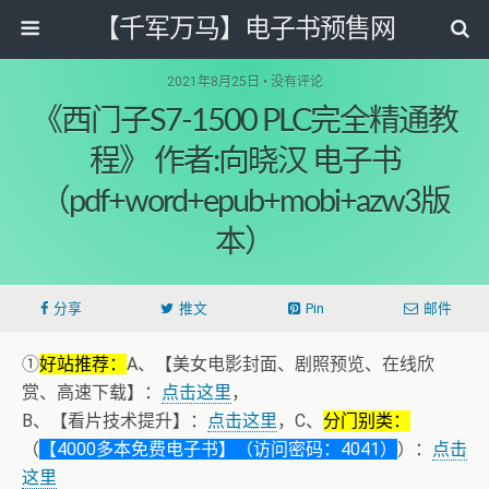
【千军万马】电子书预售网
2021年8月25日 • 没有评论
《西门子S7-1500 PLC完全精通教
程》 作者:向晓汉 电子书
（pdf+word+epub+mobi+azw3版
本）
分享
推文
Pin
邮件
①
好站推荐：
A、【美女电影封面、剧照预览、在线欣
赏、高速下载】：
点击这里
，
B、【看片技术提升】：
点击这里
，C、
分门别类：
（
【4000多本免费电子书】（访问密码：4041）
）：
点击
这里