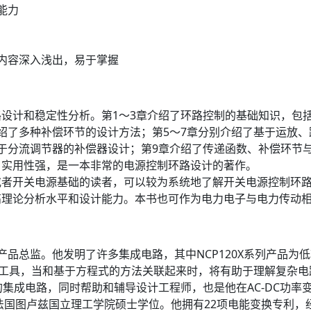
能力
内容深入浅出，易于掌握
设计和稳定性分析。第1～3章介绍了环路控制的基础知识，包
绍了多种补偿环节的设计方法；第5～7章分别介绍了基于运放、跨
于分流调节器的补偿器设计；第9章介绍了传递函数、补偿环节
，实用性强，是一本非常的电源控制环路设计的著作。
或者开关电源基础的读者，可以较为系统地了解开关电源控制环
高理论分析水平和设计能力。本书也可作为电力电子与电力传动
美半导体产品总监。他发明了许多集成电路，其中NCP120X系列产品
辅助工具，当和基于方程式的方法关联起来时，将有助于理解复杂
的集成电路，同时帮助和辅导设计工程师，也是他在AC-DC功率
位，法国图卢兹国立理工学院硕士学位。他拥有22项电能变换专利，