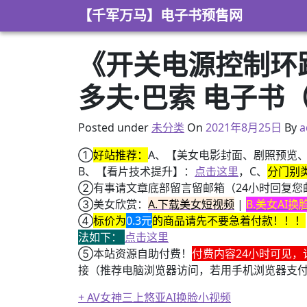
Skip to content
【千军万马】电子书预售网
《开关电源控制环路
多夫·巴索 电子书（p
2021年8月24日
Posted under
未分类
On
2021年8月25日
By
a
①
好站推荐：
A、【美女电影封面、剧照预览
B、【看片技术提升】：
点击这里
，C、
分门别
②有事请文章底部留言留邮箱（24小时回复您
③美女欣赏：
A.下载美女短视频
|
B.美女AI
④
标价为
0.3元
的商品请先不要急着付款！！！
法如下：
点击这里
⑤本站资源自助付费！
付费内容24小时可见，
接（推荐电脑浏览器访问，若用手机浏览器支
+ AV女神三上悠亚AI换脸小视频