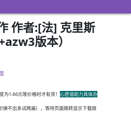
作者:[法] 克里斯
i+azw3版本）
里
为1.66元等价格时才有货！
心愿值助力具体办
尔弹不出多试两遍），等待页面跳转显示下载链