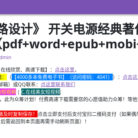
设计》 开关电源经典著作 
df+word+epub+mob
dmin
、在线欣赏、高速下载】：
点击这里
，
类：
（
【4000多本免费电子书】（访问密码：4041）
）：
点击这
邮箱）或QQ联系：
点这里联系我们
换脸短视频
|
C.在线美女短视频
;
，此为众筹计划！付费高速下载需要您的心愿值助力众筹！等他变
请及时复制保存！
点击立即支付后支付宝扫二维码支付（如果偶
付后需返回到本页面再需手动刷新页面）！