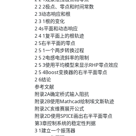
2 2 2极点、零点和时间常数
2 3动态响应和根
2 3 1根的变化
2 4s平面和动态响应
2 4 1复平面上的根轨迹
2 5右半平面的零点
2 5 1一个两步转换过程
2 5 2电感电流斜率的限制
2 5 3使用平均模型来显示RHP零点效应
2 5 4Boost变换器的右半平面零点
2 6结论
参考文献
附录2A确定桥式输入阻抗
附录2B使用Mathcad绘制埃文斯轨迹
附录2C亥维赛展开公式
附录2D使用SPICE画出右半平面零点
第3章控制系统的稳定性判据
3 1建立一个振荡器