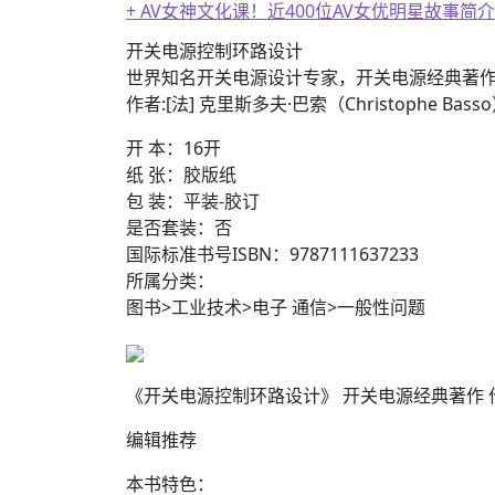
+ AV女神文化课！近400位AV女优明星故事简介
开关电源控制环路设计
世界知名开关电源设计专家，开关电源经典著
作者:[法] 克里斯多夫·巴索（Christophe B
开 本：16开
纸 张：胶版纸
包 装：平装-胶订
是否套装：否
国际标准书号ISBN：9787111637233
所属分类：
图书>工业技术>电子 通信>一般性问题
《开关电源控制环路设计》 开关电源经典著作 作者:[
编辑推荐
本书特色：