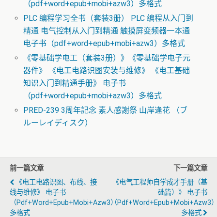
（pdf+word+epub+mobi+azw3）多格式
PLC 编程学习全书（套装3册） PLC 编程从入门到
精通 电气控制从入门到精通 触摸屏变频器一本通
电子书（pdf+word+epub+mobi+azw3）多格式
《零基础学电工（套装3册）》《零基础学电子元
器件》 《电工电路识图安装与维修》 《电工基础
知识入门到精通手册》 电子书
（pdf+word+epub+mobi+azw3）多格式
PRED-239 3周年記念 素人感謝祭 山岸逢花 （ブ
ルーレイディスク）
前一篇文章
下一篇文章
《电工电路识图、布线、接
《电气工程师自学成才手册（基
线与维修》 电子书
础篇）》 电子书
（pdf+word+epub+mobi+azw3）
（pdf+word+epub+mobi+azw3
多格式
多格式