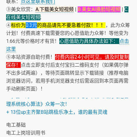
联系：
点这里联系我们
③美女欣赏：
A.下载美女短视频
|
B.美女AI换脸短视频
|
C.
在线美女短视频
;
④
标价为
0.3元
的商品请先不要急着付款！！！
，此为众筹
计划！付费高速下载需要您的心愿值助力众筹！等他变为
1.66元等价格时才有货！
心愿值助力具体办法如下：
点击
这里
⑤本站资源自助付费！
付费内容24小时可见，请及时复制
保存！
点击立即支付后支付宝扫二维码支付（如果偶尔弹
+ 恭喜IP为180.201.1.217的网友为电子书籍《动力电池管
不出多试两遍），等待页面跳转显示下载链接（推荐电脑
理系统核心算法》众筹一次！
浏览器访问，若用手机浏览器支付后需返回到本页面再需
+ 美女电影高清预览
手动刷新页面）！
+ 恭喜IP为180.201.1.217的网友为电子书籍《动力电池管
理系统核心算法》众筹一次！
+ 13位up主齐聚B站跳极乐净土，谁的最有灵魂
电工基础
电工上岗培训用书