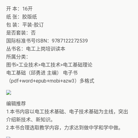
开 本：16开
纸 张：胶版纸
包 装：平装-胶订
是否套装：否
国际标准书号ISBN：9787122272539
丛书名：电工上岗培训读本
所属分类：
图书>工业技术>电工技术>电工基础理论
电工基础（邱勇进 主编） 电子书
（pdf+word+epub+mobi+azw3）多格式
编辑推荐
1.本书内容以电工技术基础、电子技术基础为主线，突出
介绍新技术、新知识。
2.本书合理选取教学内容，力求达到做中学和学中做。