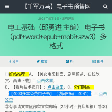
【千军万马】电子书预售网
2021年8月16日 • 没有评论
电工基础（邱勇进 主编） 电子书
（pdf+word+epub+mobi+azw3）多
格式
分享
推文
Pin
邮件
①
好站推荐：
A、【美女电影封面、剧照预览、在线欣
赏、高速下载】：
点击这里
，
B、【看片技术提升】：
点击这里
，C、
分门别类：
（
【4000多本免费电子书】（访问密码：4041）
）：
点击
这里
②有事请文章底部留言留邮箱（24小时回复您邮箱）或QQ