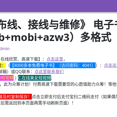
布线、接线与维修》 电子
ub+mobi+azw3）多格式
dmin
、在线欣赏、高速下载】：
点击这里
，
类：
（
【4000多本免费电子书】（访问密码：4041）
）：
点击这
邮箱）或QQ联系：
点这里联系我们
换脸短视频
|
C.在线美女短视频
;
，此为众筹计划！付费高速下载需要您的心愿值助力众筹！等他变
请及时复制保存！
点击立即支付后支付宝扫二维码支付（如果偶
付后需返回到本页面再需手动刷新页面）！