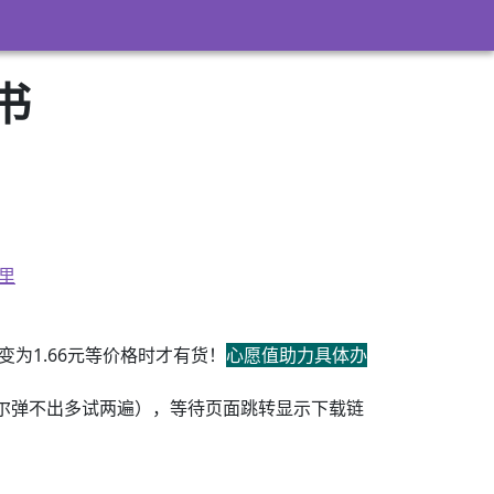
书
里
为1.66元等价格时才有货！
心愿值助力具体办
尔弹不出多试两遍），等待页面跳转显示下载链