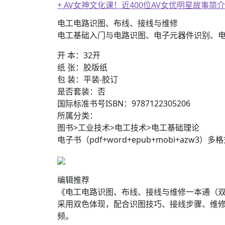
+ AV女神文化课！近400位AV女优明星故事简介
电工电路识图、布线、接线与维修
电工基础入门与电路识图、电子元器件识别、
开 本：32开
纸 张：胶版纸
包 装：平装-胶订
是否套装：否
国际标准书号ISBN：9787122305206
所属分类：
图书>工业技术>电工技术>电工基础理论
电子书（pdf+word+epub+mobi+azw3）多
编辑推荐
《电工电路识图、布线、接线与维修一本通（双色
采用双色体现，配合识图技巧、接线步骤、维修
频。