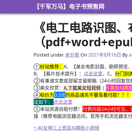
Skip to content
【千军万马】电子书预售网
《电工电路识图、
（pdf+word+ep
2021年8月16日
Posted under
未分类
On
2021年8月16日
By
a
①
好站推荐：
A、【美女电影封面、剧照预览
B、【看片技术提升】：
点击这里
，C、
分门别
②有事请文章底部留言留邮箱（24小时回复您
③美女欣赏：
A.下载美女短视频
|
B.美女AI
④
标价为
0.3元
的商品请先不要急着付款！！！
法如下：
点击这里
⑤本站资源自助付费！
付费内容24小时可见，
接（推荐电脑浏览器访问，若用手机浏览器支
+ AV女神三上悠亚AI换脸小视频