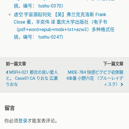
挑，编号： tushu-0370）
虚空:宇宙源起何处 【英】弗兰克克洛斯 Frank
Close 著，羊奕伟 译 重庆大学出版社（电子书
（pdf+word+epub+mobi+txt+azw3）多种格式任
挑，编号： tushu-0247）
前一篇文章
下一篇文章
MSFH-021 都合の良い愛人
MIDE-784 快感ピクピク初体験
と。 Case01:CA りおな 広瀬
4本番 小野六花 （ブルーレイデ
りおな
ィスク）
留言
你必须
登录
才能发表评论。