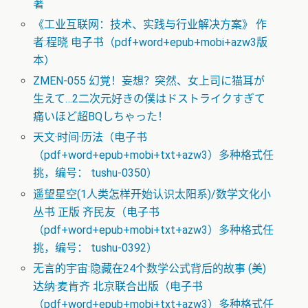
著
《工业互联网：技术、实践与行业解决方案》 作
者:程晓 电子书（pdf+word+epub+mobi+azw3版
本）
ZMEN-055 幻覚！妄想？突然、女上司に猫耳が
生えて…2二次元好きの僕はドストライクすぎて
痛いほど超BQしちゃった！
天文·时间·历法（电子书
（pdf+word+epub+mobi+txt+azw3）多种格式任
挑，编号： tushu-0350）
遥望星空(1人类怎样开始认识太阳系)/数学文化小
丛书 正版 齐民友（电子书
（pdf+word+epub+mobi+txt+azw3）多种格式任
挑，编号： tushu-0392）
无言的宇宙:隐藏在24个数学公式背后的故事 (美)
达纳·麦肯齐 北京联合出版（电子书
（pdf+word+epub+mobi+txt+azw3）多种格式任