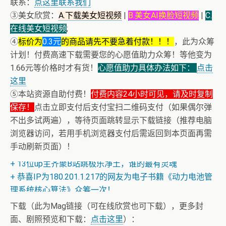
联系：
点这里联系我们
③美女欣赏：
A.下载美女短视频
|
B.美女AI换脸短视频
|
C.
在线美女短视频
;
④
标价为
0.3元
的商品请先不要急着付款！！！
，此为众筹
计划！付费高速下载需要您的心愿值助力众筹！等他变为
1.66元等价格时才有货！
心愿值助力具体办法如下：
点击
这里
⑤本站资源自助付费！
付费内容24小时可见，请及时复制
保存！
点击立即支付后支付宝扫二维码支付（如果偶尔弹
不出多试两遍），等待页面跳转显示下载链接（推荐电脑
+ 恭喜IP为180.201.1.217的网友为电子书籍《动力电池管
浏览器访问，若用手机浏览器支付后需返回到本页面再需
理系统核心算法》众筹一次！
手动刷新页面）！
+ 13位up主齐聚B站跳极乐净土，谁的最有灵魂
+ 恭喜IP为180.201.1.217的网友为电子书籍《动力电池管
理系统核心算法》众筹一次！
+ 【真·核心技术】搜片神器+下载+在线看片神器
下载（此为Mag链接（可在线欣赏也可下载），更多封
面、剧照预览和下载：
点击这里
）：