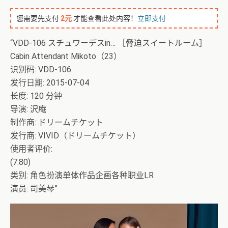
您需要先支付
2元
才能查看此处内容！
立即支付
“VDD-106 スチュワーデスin… ［脅迫スイートルーム］
Cabin Attendant Mikoto（23）
识别码: VDD-106
发行日期: 2015-07-04
长度: 120 分钟
导演: 沢庵
制作商: ドリームチケット
发行商: VIVID（ドリームチケット）
使用者评价:
(7.80)
类别: 角色扮演单体作品企画各种职业LR
演员: 司美琴”