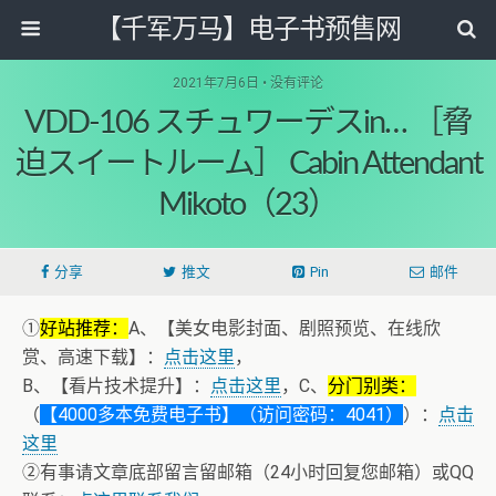
【千军万马】电子书预售网
2021年7月6日 • 没有评论
VDD-106 スチュワーデスin… ［脅
迫スイートルーム］ Cabin Attendant
Mikoto（23）
分享
推文
Pin
邮件
①
好站推荐：
A、【美女电影封面、剧照预览、在线欣
赏、高速下载】：
点击这里
，
B、【看片技术提升】：
点击这里
，C、
分门别类：
（
【4000多本免费电子书】（访问密码：4041）
）：
点击
这里
②有事请文章底部留言留邮箱（24小时回复您邮箱）或QQ