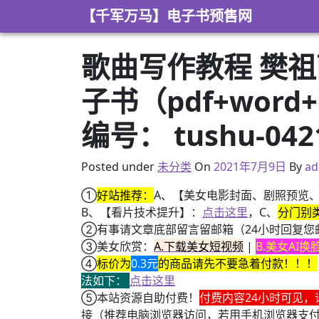
Skip to content
【千军万马】电子书预售网
歌曲写作教程 樊祖
子书（pdf+word
编号： tushu-04
2021年3月8日
Posted under
未分类
On
2021年7月9日
By
ad
①
好站推荐：
A、【美女电影封面、剧照预览
B、【看片技术提升】：
点击这里
，C、
分门别
②有事请文章底部留言留邮箱（24小时回复您
③美女欣赏：
A.下载美女短视频
|
B.美女AI
④
标价为
0.3元
的商品请先不要急着付款！！！
法如下：
点击这里
⑤本站资源自助付费！
付费内容24小时可见，
接（推荐电脑浏览器访问，若用手机浏览器支