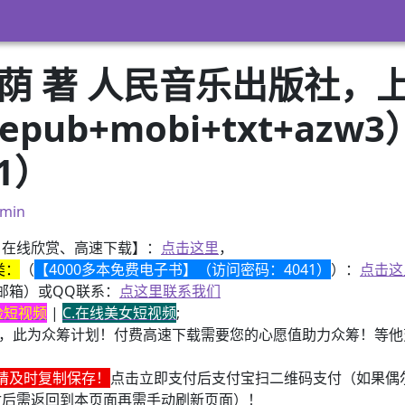
荫 著 人民音乐出版社，
+epub+mobi+txt+a
21）
min
、在线欣赏、高速下载】：
点击这里
，
类：
（
【4000多本免费电子书】（访问密码：4041）
）：
点击这
邮箱）或QQ联系：
点这里联系我们
换脸短视频
|
C.在线美女短视频
;
，此为众筹计划！付费高速下载需要您的心愿值助力众筹！等他变
请及时复制保存！
点击立即支付后支付宝扫二维码支付（如果偶
付后需返回到本页面再需手动刷新页面）！