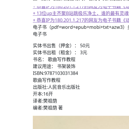
+ 恭喜IP为180.201.1.217的网友为电
+ 13位up主齐聚B站跳极乐净土，谁的最有灵魂
+ 恭喜IP为180.201.1.217的网友为电
电子书（pdf+word+epub+mobi+txt+azw
电子书
实体书出售（押金）： 50元
实体书出租（租金）： 3元
书名： 歌曲写作教程
建议用途： 书架装饰
ISBN:9787103031384
歌曲写作教程
出版社:人民音乐出版社
开本:16开
译者:樊祖荫
编者:樊祖荫 著