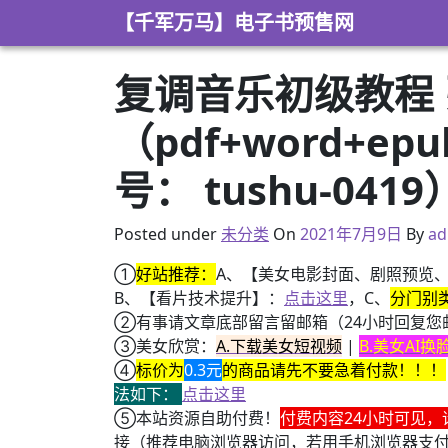
Skip to content
【千军万马】电子书预售网
复调音乐初级教程
（pdf+word+e
号： tushu-0419
2021年3月8日
Posted under
未分类
On
2021年7月9日
By
ad
①
好站推荐：
A、【美女电影封面、剧照预览
B、【看片技术提升】：
点击这里
，C、
分门别
②有事请文章底部留言留邮箱（24小时回复您
③美女欣赏：
A.下载美女短视频
|
B.美女AI
④
标价为
0.3元
的商品请先不要急着付款！！！
法如下：
点击这里
⑤本站资源自助付费！
付费内容24小时可见，
接（推荐电脑浏览器访问，若用手机浏览器支
+ 13位up主齐聚B站跳极乐净土，谁的最有灵魂