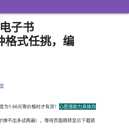
（电子书
3）多种格式任挑，编
里
为1.66元等价格时才有货！
心愿值助力具体办
尔弹不出多试两遍），等待页面跳转显示下载链