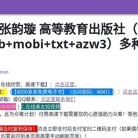
 张韵璇 高等教育出版社
pub+mobi+txt+azw
）
min
、在线欣赏、高速下载】：
点击这里
，
类：
（
【4000多本免费电子书】（访问密码：4041）
）：
点击这
邮箱）或QQ联系：
点这里联系我们
换脸短视频
|
C.在线美女短视频
;
，此为众筹计划！付费高速下载需要您的心愿值助力众筹！等他变
请及时复制保存！
点击立即支付后支付宝扫二维码支付（如果偶
付后需返回到本页面再需手动刷新页面）！