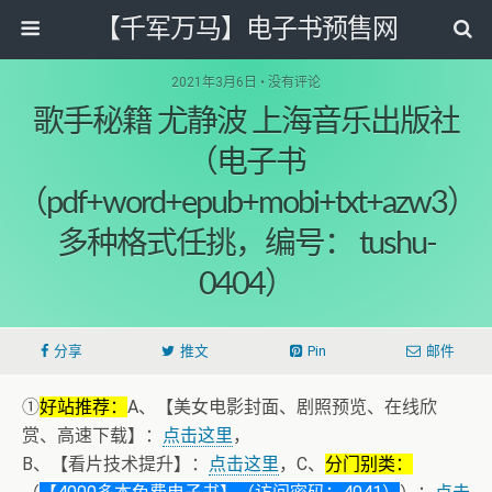
【千军万马】电子书预售网
2021年3月6日 • 没有评论
歌手秘籍 尤静波 上海音乐出版社
（电子书
（pdf+word+epub+mobi+txt+azw3）
多种格式任挑，编号： tushu-
0404）
分享
推文
Pin
邮件
①
好站推荐：
A、【美女电影封面、剧照预览、在线欣
赏、高速下载】：
点击这里
，
B、【看片技术提升】：
点击这里
，C、
分门别类：