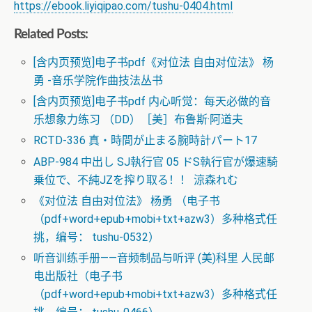
https://ebook.liyiqipao.com/tushu-0404.html
Related Posts:
[含内页预览]电子书pdf《对位法 自由对位法》 杨
勇 -音乐学院作曲技法丛书
[含内页预览]电子书pdf 内心听觉：每天必做的音
乐想象力练习 （DD）［美］布鲁斯·阿道夫
RCTD-336 真・時間が止まる腕時計パート17
ABP-984 中出し SJ執行官 05 ドS執行官が爆速騎
乗位で、不純JZを搾り取る！！ 涼森れむ
《对位法 自由对位法》 杨勇 （电子书
（pdf+word+epub+mobi+txt+azw3）多种格式任
挑，编号： tushu-0532）
听音训练手册——音频制品与听评 (美)科里 人民邮
电出版社（电子书
（pdf+word+epub+mobi+txt+azw3）多种格式任