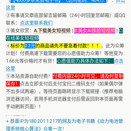
（
【4000多本免费电子书】（访问密码：4041）
）：
点击
这里
②有事请文章底部留言留邮箱（24小时回复您邮箱）或QQ
联系：
点这里联系我们
③美女欣赏：
A.下载美女短视频
|
B.美女AI换脸短视频
|
C.
在线美女短视频
;
④
标价为
0.3元
的商品请先不要急着付款！！！
，此为众筹
计划！付费高速下载需要您的心愿值助力众筹！等他变为
1.66元等价格时才有货！
心愿值助力具体办法如下：
点击
这里
⑤本站资源自助付费！
付费内容24小时可见，请及时复制
保存！
点击立即支付后支付宝扫二维码支付（如果偶尔弹
不出多试两遍），等待页面跳转显示下载链接（推荐电脑
浏览器访问，若用手机浏览器支付后需返回到本页面再需
+ 恒星世界在暴力中诞生，也在暴力中消亡！《了解宇宙
手动刷新页面）！
如何运行》
+ 恭喜IP为180.201.1.217的网友为电子书籍《动力电池管
理系统核心算法》众筹一次！