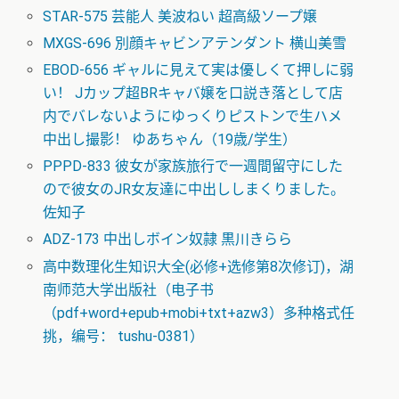
STAR-575 芸能人 美波ねい 超高級ソープ嬢
MXGS-696 別顔キャビンアテンダント 横山美雪
EBOD-656 ギャルに見えて実は優しくて押しに弱
い！ Jカップ超BRキャバ嬢を口説き落として店
内でバレないようにゆっくりピストンで生ハメ
中出し撮影！ ゆあちゃん（19歳/学生）
PPPD-833 彼女が家族旅行で一週間留守にした
ので彼女のJR女友達に中出ししまくりました。
佐知子
ADZ-173 中出しボイン奴隷 黒川きらら
高中数理化生知识大全(必修+选修第8次修订)，湖
南师范大学出版社（电子书
（pdf+word+epub+mobi+txt+azw3）多种格式任
挑，编号： tushu-0381）