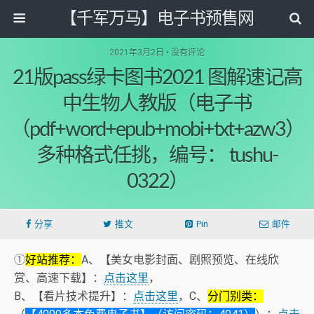
【千军万马】电子书预售网
2021年3月2日 • 没有评论
21版pass绿卡图书2021 图解速记高
中生物人教版（电子书
（pdf+word+epub+mobi+txt+azw3）
多种格式任挑，编号： tushu-
0322）
分享
推文
Pin
邮件
①
好站推荐：
A、【美女电影封面、剧照预览、在线欣
赏、高速下载】：
点击这里
，
B、【看片技术提升】：
点击这里
，C、
分门别类：