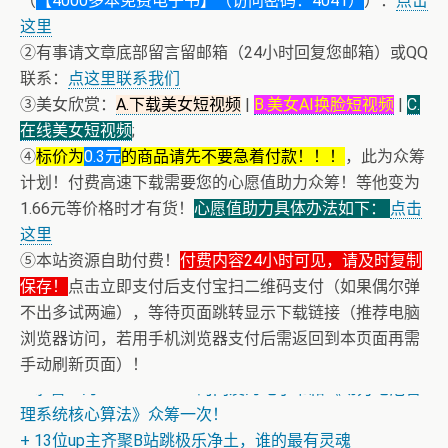
（
【4000多本免费电子书】（访问密码：4041）
）：
点击
这里
②有事请文章底部留言留邮箱（24小时回复您邮箱）或QQ
联系：
点这里联系我们
③美女欣赏：
A.下载美女短视频
|
B.美女AI换脸短视频
|
C.
在线美女短视频
;
④
标价为
0.3元
的商品请先不要急着付款！！！
，此为众筹
计划！付费高速下载需要您的心愿值助力众筹！等他变为
1.66元等价格时才有货！
心愿值助力具体办法如下：
点击
这里
⑤本站资源自助付费！
付费内容24小时可见，请及时复制
保存！
点击立即支付后支付宝扫二维码支付（如果偶尔弹
不出多试两遍），等待页面跳转显示下载链接（推荐电脑
浏览器访问，若用手机浏览器支付后需返回到本页面再需
手动刷新页面）！
+ 恭喜IP为180.201.1.217的网友为电子书籍《动力电池管
理系统核心算法》众筹一次！
+ 13位up主齐聚B站跳极乐净土，谁的最有灵魂