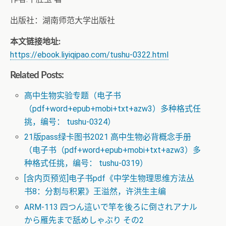
出版社：湖南师范大学出版社
本文链接地址:
https://ebook.liyiqipao.com/tushu-0322.html
Related Posts:
高中生物实验专题（电子书
（pdf+word+epub+mobi+txt+azw3）多种格式任
挑，编号： tushu-0324）
21版pass绿卡图书2021 高中生物必背概念手册
（电子书（pdf+word+epub+mobi+txt+azw3）多
种格式任挑，编号： tushu-0319）
[含内页预览]电子书pdf《中学生物理思维方法丛
书8：分割与积累》王溢然，许洪生主编
ARM-113 四つん這いで竿を後ろに倒されアナル
から雁先まで舐めしゃぶり その2