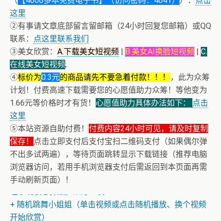
（
【4000多本免费电子书】（访问密码：4041）
）：
点击
这里
②有事请文章底部留言留邮箱（24小时回复您邮箱）或QQ
联系：
点这里联系我们
③美女欣赏：
A.下载美女短视频
|
B.美女AI换脸短视频
|
C.
在线美女短视频
;
④
标价为
0.3元
的商品请先不要急着付款！！！
，此为众筹
计划！付费高速下载需要您的心愿值助力众筹！等他变为
1.66元等价格时才有货！
心愿值助力具体办法如下：
点击
这里
⑤本站资源自助付费！
付费内容24小时可见，请及时复制
保存！
点击立即支付后支付宝扫二维码支付（如果偶尔弹
不出多试两遍），等待页面跳转显示下载链接（推荐电脑
浏览器访问，若用手机浏览器支付后需返回到本页面再需
+ 恭喜IP为180.201.1.217的网友为电子书籍《动力电池管
手动刷新页面）！
理系统核心算法》众筹一次！
+ 随机跳舞小姐姐（单击视频或点击随机播放、换个视频
开始欣赏）