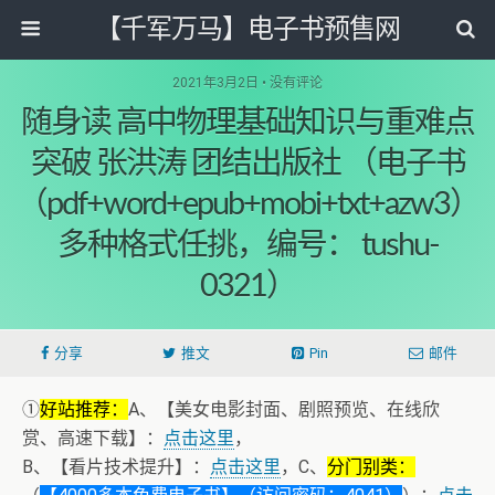
【千军万马】电子书预售网
2021年3月2日 • 没有评论
随身读 高中物理基础知识与重难点
突破 张洪涛 团结出版社 （电子书
（pdf+word+epub+mobi+txt+azw3）
多种格式任挑，编号： tushu-
0321）
分享
推文
Pin
邮件
①
好站推荐：
A、【美女电影封面、剧照预览、在线欣
赏、高速下载】：
点击这里
，
B、【看片技术提升】：
点击这里
，C、
分门别类：