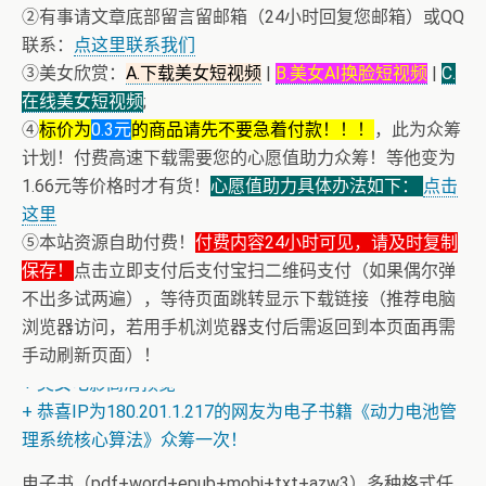
②有事请文章底部留言留邮箱（24小时回复您邮箱）或QQ
联系：
点这里联系我们
③美女欣赏：
A.下载美女短视频
|
B.美女AI换脸短视频
|
C.
在线美女短视频
;
④
标价为
0.3元
的商品请先不要急着付款！！！
，此为众筹
计划！付费高速下载需要您的心愿值助力众筹！等他变为
1.66元等价格时才有货！
心愿值助力具体办法如下：
点击
这里
⑤本站资源自助付费！
付费内容24小时可见，请及时复制
保存！
+ 随机跳舞小姐姐（单击视频或点击随机播放、换个视频
点击立即支付后支付宝扫二维码支付（如果偶尔弹
不出多试两遍），等待页面跳转显示下载链接（推荐电脑
开始欣赏）
浏览器访问，若用手机浏览器支付后需返回到本页面再需
+ 恭喜IP为180.201.1.217的网友为电子书籍《动力电池管
手动刷新页面）！
理系统核心算法》众筹一次！
+ 美女电影高清预览
+ 恭喜IP为180.201.1.217的网友为电子书籍《动力电池管
理系统核心算法》众筹一次！
电子书（pdf+word+epub+mobi+txt+azw3）多种格式任