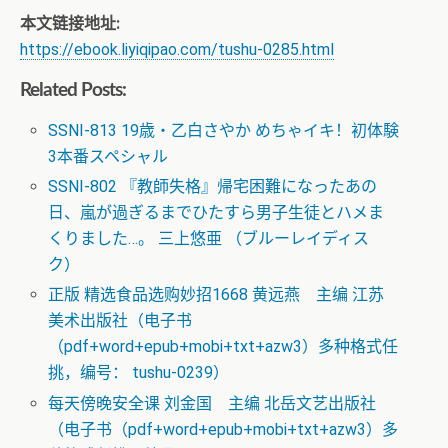
本文链接地址:
https://ebook.liyiqipao.com/tushu-0285.html
Related Posts:
SSNI-813 19歳・乙白さやか めちゃイキ！初体験
3本番スペシャル
SSNI-802 『教師失格』帰宅困難になったあの
日、嵐が過ぎるまでひたすら男子生徒とハメま
くりました…。 三上悠亜 （ブルーレイディス
ク）
正版 精选食品选购妙招1668 黄远燕 主编 江苏
美术出版社（电子书
（pdf+word+epub+mobi+txt+azw3）多种格式任
挑，编号： tushu-0239）
每天傍晚安全课 刘金国 主编 北岳文艺出版社
（电子书（pdf+word+epub+mobi+txt+azw3）多