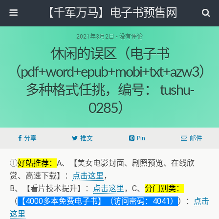
【千军万马】电子书预售网
2021年3月2日 • 没有评论
休闲的误区（电子书
（pdf+word+epub+mobi+txt+azw3）
多种格式任挑，编号： tushu-
0285）
分享
推文
Pin
邮件
①
好站推荐：
A、【美女电影封面、剧照预览、在线欣
赏、高速下载】：
点击这里
，
B、【看片技术提升】：
点击这里
，C、
分门别类：
（
【4000多本免费电子书】（访问密码：4041）
）：
点击
这里