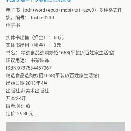
+ AV女神三上悠亚AI换脸小视频
电子书（pdf+word+epub+mobi+txt+azw3）多种格式任
挑，编号： tushu-0239
电子书
实体书出售（押金）： 60元
实体书出租（租金）： 3元
书名： 精选食品选购妙招1668(平装)/(百姓家生活馆)
建议用途： 书架装饰
ISBN:9787534457067
精选食品选购妙招1668(平装)/(百姓家生活馆)
出版日期:2013年4月
出版社:苏美术出版社
开本:24开
编者:黄远燕
定价: 29.80元