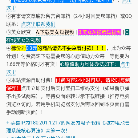
（
【4000多本免费电子书】（访问密码：4041）
）：
点击
这里
②有事请文章底部留言留邮箱（24小时回复您邮箱）或QQ
联系：
点这里联系我们
③美女欣赏：
A.下载美女短视频
|
B.美女AI换脸短视频
|
C.
在线美女短视频
;
④
标价为
0.3元
的商品请先不要急着付款！！！
，此为众筹
计划！付费高速下载需要您的心愿值助力众筹！等他变为
1.66元等价格时才有货！
心愿值助力具体办法如下：
点击
这里
⑤本站资源自助付费！
付费内容24小时可见，请及时复制
保存！
点击立即支付后支付宝扫二维码支付（如果偶尔弹
不出多试两遍），等待页面跳转显示下载链接（推荐电脑
浏览器访问，若用手机浏览器支付后需返回到本页面再需
+ 恒星世界在暴力中诞生，也在暴力中消亡！《了解宇宙
手动刷新页面）！
如何运行》
+ 恭喜IP为180.201.1.217的网友为电子书籍《动力电池管
理系统核心算法》众筹一次！