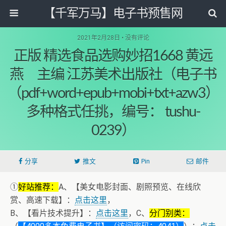
【千军万马】电子书预售网
2021年2月28日 • 没有评论
正版 精选食品选购妙招1668 黄远
燕 主编 江苏美术出版社（电子书
（pdf+word+epub+mobi+txt+azw3）
多种格式任挑，编号： tushu-
0239）
分享
推文
Pin
邮件
①
好站推荐：
A、【美女电影封面、剧照预览、在线欣
赏、高速下载】：
点击这里
，
B、【看片技术提升】：
点击这里
，C、
分门别类：