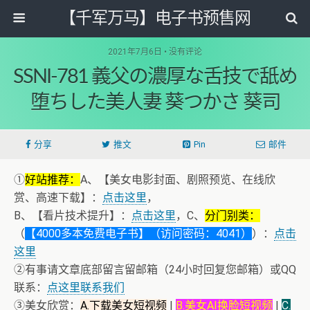
【千军万马】电子书预售网
2021年7月6日 • 没有评论
SSNI-781 義父の濃厚な舌技で舐め
堕ちした美人妻 葵つかさ 葵司
分享
推文
Pin
邮件
①
好站推荐：
A、【美女电影封面、剧照预览、在线欣
赏、高速下载】：
点击这里
，
B、【看片技术提升】：
点击这里
，C、
分门别类：
（
【4000多本免费电子书】（访问密码：4041）
）：
点击
这里
②有事请文章底部留言留邮箱（24小时回复您邮箱）或QQ
联系：
点这里联系我们
③美女欣赏：
A.下载美女短视频
|
B.美女AI换脸短视频
|
C.