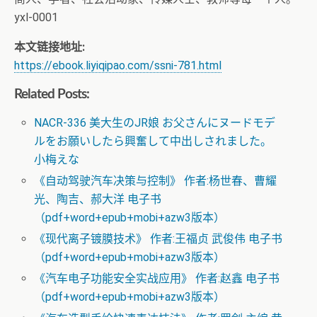
yxl-0001
本文链接地址:
https://ebook.liyiqipao.com/ssni-781.html
Related Posts:
NACR-336 美大生のJR娘 お父さんにヌードモデ
ルをお願いしたら興奮して中出しされました。
小梅えな
《自动驾驶汽车决策与控制》 作者:杨世春、曹耀
光、陶吉、郝大洋 电子书
（pdf+word+epub+mobi+azw3版本）
《现代离子镀膜技术》 作者:王福贞 武俊伟 电子书
（pdf+word+epub+mobi+azw3版本）
《汽车电子功能安全实战应用》 作者:赵鑫 电子书
（pdf+word+epub+mobi+azw3版本）