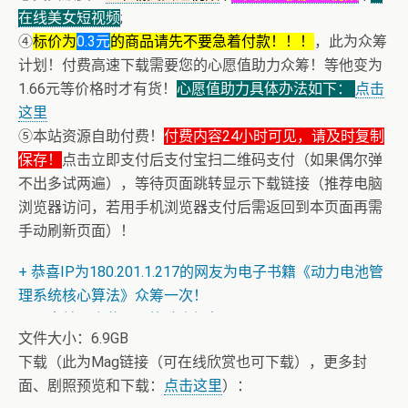
在线美女短视频
;
④
标价为
0.3元
的商品请先不要急着付款！！！
，此为众筹
计划！付费高速下载需要您的心愿值助力众筹！等他变为
1.66元等价格时才有货！
心愿值助力具体办法如下：
点击
这里
⑤本站资源自助付费！
付费内容24小时可见，请及时复制
保存！
点击立即支付后支付宝扫二维码支付（如果偶尔弹
不出多试两遍），等待页面跳转显示下载链接（推荐电脑
浏览器访问，若用手机浏览器支付后需返回到本页面再需
+ 恒星世界在暴力中诞生，也在暴力中消亡！《了解宇宙
手动刷新页面）！
如何运行》
+ 恭喜IP为180.201.1.217的网友为电子书籍《动力电池管
理系统核心算法》众筹一次！
+ AV女神三上悠亚AI换脸小视频
文件大小：6.9GB
下载（此为Mag链接（可在线欣赏也可下载），更多封
面、剧照预览和下载：
点击这里
）：