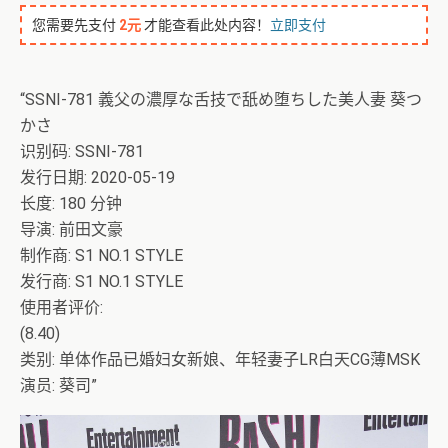
您需要先支付
2元
才能查看此处内容！
立即支付
“SSNI-781 義父の濃厚な舌技で舐め堕ちした美人妻 葵つ
かさ
识别码: SSNI-781
发行日期: 2020-05-19
长度: 180 分钟
导演: 前田文豪
制作商: S1 NO.1 STYLE
发行商: S1 NO.1 STYLE
使用者评价:
(8.40)
类别: 单体作品已婚妇女新娘、年轻妻子LR白天CG薄MSK
演员: 葵司”