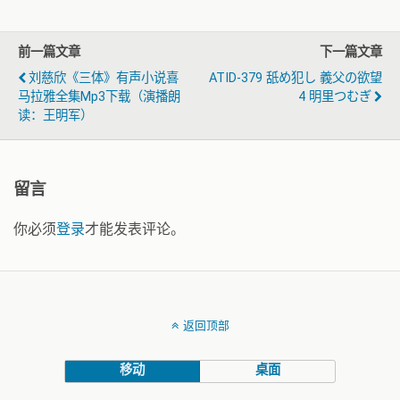
前一篇文章
下一篇文章
刘慈欣《三体》有声小说喜
ATID-379 舐め犯し 義父の欲望
马拉雅全集mp3下载（演播朗
4 明里つむぎ
读：王明军）
留言
你必须
登录
才能发表评论。
返回顶部
移动
桌面