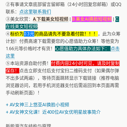
②有事请文章底部留言留邮箱（24小时回复您邮箱）或QQ
联系：
点这里联系我们
③美女欣赏：
A.下载美女短视频
|
B.美女AI换脸短视频
|
C.
在线美女短视频
;
④
标价为
0.3元
的商品请先不要急着付款！！！
，此为众筹
计划！付费高速下载需要您的心愿值助力众筹！等他变为
1.66元等价格时才有货！
心愿值助力具体办法如下：
点击
这里
⑤本站资源自助付费！
付费内容24小时可见，请及时复制
保存！
点击立即支付后支付宝扫二维码支付（如果偶尔弹
不出多试两遍），等待页面跳转显示下载链接（推荐电脑
浏览器访问，若用手机浏览器支付后需返回到本页面再需
手动刷新页面）！
+ AV女神三上悠亚AI换脸小视频
+ AV女神文化课！近400位AV女优明星故事简介
新能源汽车结构与原理