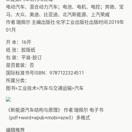
电动汽车、混合动力汽车；电池、电机、电控；奔驰、宝
马、大众、奥迪、比亚迪、北汽新能源、上汽荣威
作者:瑞佩尔 主编出版社:化学工业出版社出版时间:2019年
01月
开 本：16开
纸 张：胶版纸
包 装：平装-胶订
是否套装：否
国际标准书号ISBN：9787122324511
所属分类：
图书>工业技术>汽车与交通运输>汽车
《新能源汽车结构与原理》 作者:瑞佩尔 电子书
（pdf+word+epub+mobi+azw3）多格式
编辑推荐