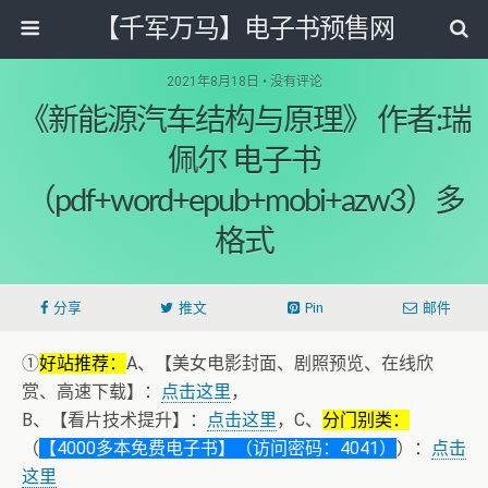
【千军万马】电子书预售网
2021年8月18日 • 没有评论
《新能源汽车结构与原理》 作者:瑞
佩尔 电子书
（pdf+word+epub+mobi+azw3）多
格式
分享
推文
Pin
邮件
①
好站推荐：
A、【美女电影封面、剧照预览、在线欣
赏、高速下载】：
点击这里
，
B、【看片技术提升】：
点击这里
，C、
分门别类：
（
【4000多本免费电子书】（访问密码：4041）
）：
点击
这里