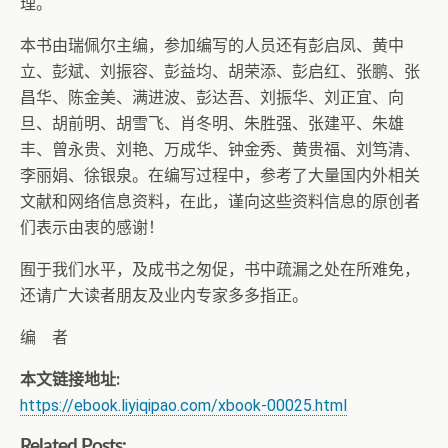
理。
本书由瑞佩尔主编，参加编写的人员还有彭启凤、黄中
立、彭斌、刘振容、彭益均、胡荣添、彭启红、张鹏、张
昌华、陈金美、满进波、彭达吾、刘振华、刘正宜、向
旦、胡前明、胡雪飞、肖冬明、朱胜强、张建平、朱雄
丰、曾永贵、刘艳、万成华、钟金秀、黄贵福、刘笃清、
李丽娟、徐银泉。在编写过程中，参考了大量国内外相关
文献和网络信息资料，在此，谨向这些资料信息的原创者
们表示由衷的感谢！
囿于我们水平，及成书之匆促，书中疏漏之处在所难免，
还请广大读者朋友及业内专家多多指正。
编 者
本文链接地址:
https://ebook.liyiqipao.com/xbook-00025.html
Related Posts: