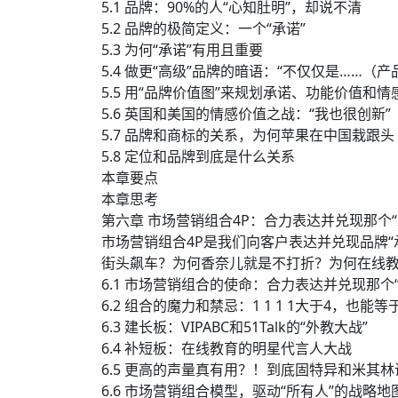
5.1 品牌：90%的人“心知肚明”，却说不清
5.2 品牌的极简定义：一个“承诺”
5.3 为何“承诺”有用且重要
5.4 做更“高级”品牌的暗语：“不仅仅是……（产
5.5 用“品牌价值图”来规划承诺、功能价值和情
5.6 英国和美国的情感价值之战：“我也很创新”
5.7 品牌和商标的关系，为何苹果在中国栽跟头
5.8 定位和品牌到底是什么关系
本章要点
本章思考
第六章 市场营销组合4P：合力表达并兑现那个“
市场营销组合4P是我们向客户表达并兑现品牌“承
街头飙车？为何香奈儿就是不打折？为何在线
6.1 市场营销组合的使命：合力表达并兑现那个“
6.2 组合的魔力和禁忌：1 1 1 1大于4，也能等
6.3 建长板：VIPABC和51Talk的“外教大战”
6.4 补短板：在线教育的明星代言人大战
6.5 更高的声量真有用？！到底固特异和米其
6.6 市场营销组合模型，驱动“所有人”的战略地