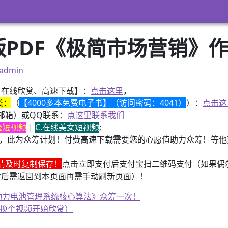
版PDF《极简市场营销》作
admin
、在线欣赏、高速下载】：
点击这里
，
类：
（
【4000多本免费电子书】（访问密码：4041）
）：
点击这
邮箱）或QQ联系：
点这里联系我们
换脸短视频
|
C.在线美女短视频
;
，此为众筹计划！付费高速下载需要您的心愿值助力众筹！等他变
请及时复制保存！
点击立即支付后支付宝扫二维码支付（如果偶
付后需返回到本页面再需手动刷新页面）！
子书籍《动力电池管理系统核心算法》众筹一次！
、换个视频开始欣赏）