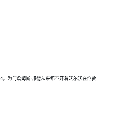
大于4。为何詹姆斯·邦德从来都不开着沃尔沃在伦敦