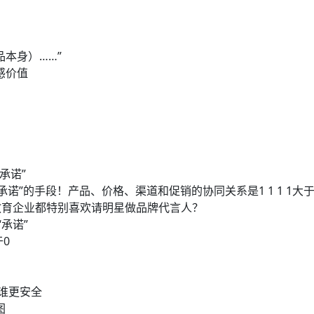
品本身）……”
感价值
承诺”
诺”的手段！产品、价格、渠道和促销的协同关系是1 1 1 1
教育企业都特别喜欢请明星做品牌代言人？
承诺”
于0
林谁更安全
图