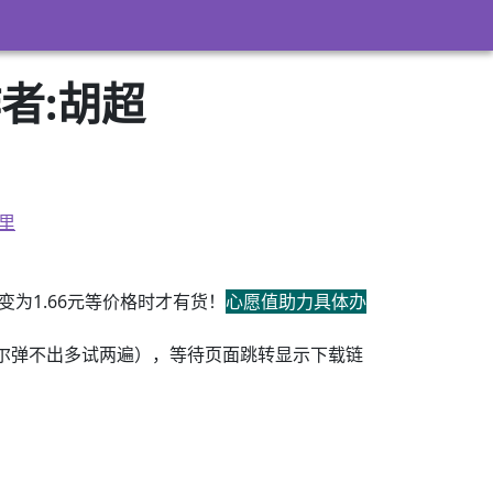
者:胡超
里
为1.66元等价格时才有货！
心愿值助力具体办
尔弹不出多试两遍），等待页面跳转显示下载链