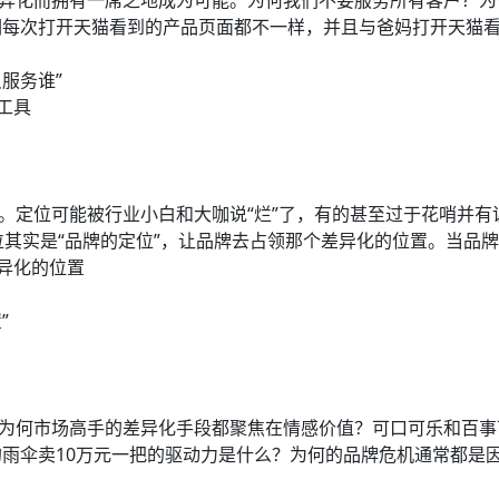
差异化而拥有一席之地成为可能。为何我们不要服务所有客户？
们每次打开天猫看到的产品页面都不一样，并且与爸妈打开天猫
只服务谁”
工具
”。定位可能被行业小白和大咖说“烂”了，有的甚至过于花哨并有
位其实是“品牌的定位”，让品牌去占领那个差异化的位置。当品牌
差异化的位置
”
”为何市场高手的差异化手段都聚焦在情感价值？可口可乐和百事
雨伞卖10万元一把的驱动力是什么？为何的品牌危机通常都是因