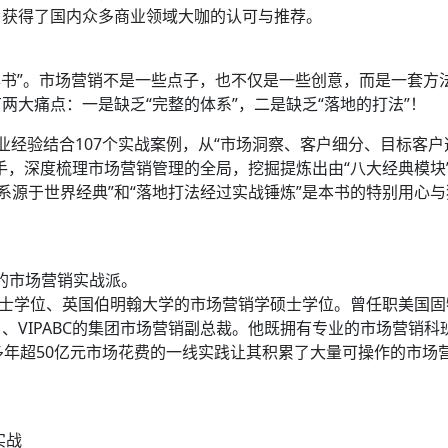
，获得了国内众多商业领域大咖的认可与推荐。
本书”。市场营销不是一些点子，也不仅是一些创意，而是一套方
两大痛点：一是缺乏“完整的体系”，二是缺乏“落地的打法”！
业经验结合107个实战案例，从“市场洞察、客户细分、目标客
手，深度梳理市场营销管理的全局，挖掘提炼出由“八大经典模块
体系源于世界经典”和“落地打法经过实战锤炼”是本书的特别用
景的市场营销实战派。
理学硕士学位、英国伯明翰大学的市场营销学硕士学位。曾任职美
、VIPABC的集团市场营销副总裁。他既拥有专业的市场营销
多年超50亿元市场花费的一线实践让其积累了大量可操作的市场
实战