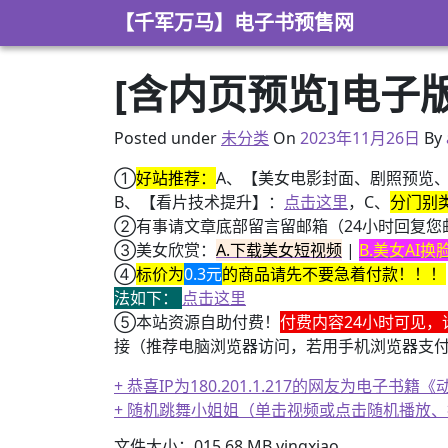
Skip to content
【千军万马】电子书预售网
[含内页预览]电子
2022年7月20日
Posted under
未分类
On
2023年11月26日
By
①
好站推荐：
A、【美女电影封面、剧照预览
B、【看片技术提升】：
点击这里
，C、
分门别
②有事请文章底部留言留邮箱（24小时回复您
③美女欣赏：
A.下载美女短视频
|
B.美女AI
④
标价为
0.3元
的商品请先不要急着付款！！！
法如下：
点击这里
⑤本站资源自助付费！
付费内容24小时可见，
接（推荐电脑浏览器访问，若用手机浏览器支
+ 恭喜IP为180.201.1.217的网友为电
+ 随机跳舞小姐姐（单击视频或点击随机播放
文件大小：015.68 MB yingxiao