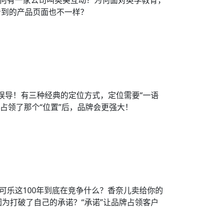
为何有一家公司叫奥美互动？为何面对英孚教育，
看到的产品页面也不一样？
误导！有三种经典的定位方式，定位需要“一语
占领了那个“位置”后，品牌会更强大！
可乐这100年到底在竞争什么？香奈儿卖给你的
为打破了自己的承诺？“承诺”让品牌占领客户